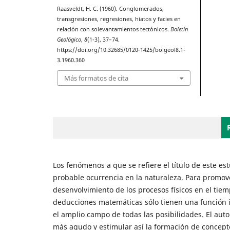
Raasveldt, H. C. (1960). Conglomerados,
transgresiones, regresiones, hiatos y facies en
relación con solevantamientos tectónicos.
Boletín
Geológico
,
8
(1-3), 37–74.
https://doi.org/10.32685/0120-1425/bolgeol8.1-
3.1960.360
Más formatos de cita
Los fenómenos a que se refiere el título de este e
probable ocurrencia en la naturaleza. Para promove
desenvolvimiento de los procesos físicos en el ti
deducciones matemáticas sólo tienen una función il
el amplio campo de todas las posibilidades. El auto
más agudo y estimular así la formación de concept