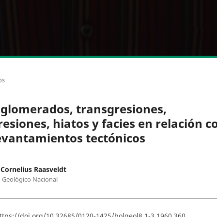
os
glomerados, transgresiones,
resiones, hiatos y facies en relación c
evantamientos tectónicos
Cornelius Raasveldt
o Geológico Nacional
ttps://doi.org/10.32685/0120-1425/bolgeol8.1-3.1960.360