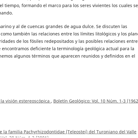
el tiempo, formando el marco para los seres vivientes los cuales se
nando.
marino y al de cuencas grandes de agua dulce. Se discuten las
 como también las relaciones entre los límites litológicos y los plan
dades de los fósiles redepositados y las posibles relaciones entre
 encontramos deficiente la terminología geológica actual para la
onemos algunos términos que aparecen reunidos y definidos en el
 la visión estereoscópica
,
Boletín Geológico: Vol. 10 Núm. 1-3 (1962
e la familia Pachyrhizodontidae (Teleostei) del Turoniano del Valle
 Vol. 39 Núm. 1-3 (2001)