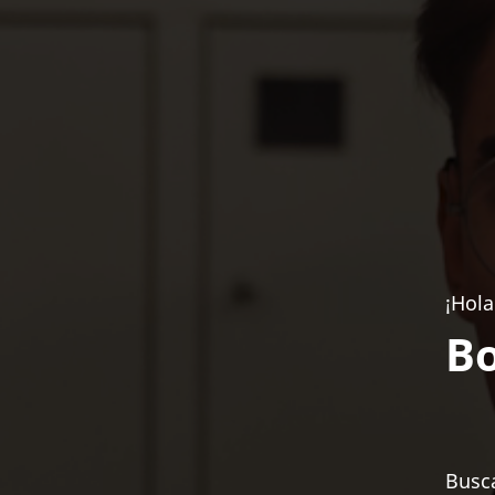
¡Hola
Bo
Busca