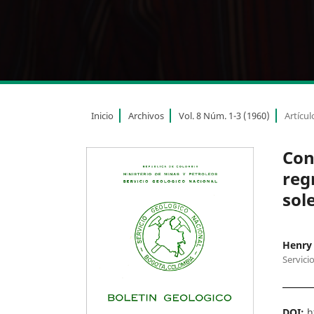
Inicio
Archivos
Vol. 8 Núm. 1-3 (1960)
Artícul
Con
reg
sol
Henry 
Servici
DOI:
h