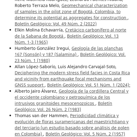
Roberto Terraza Melo,
Geomechanical characterization
of samples in the pilot zone of Bogotá, Colombia, to
determine its potential as aggregates for construction
,
Boletín Geológico: Vol. 49 Núm. 2 (2022)
Elkin Molina Echavarría,
Cretácico carbonífero al norte
de la Sabana de Bogotá
,
Boletín Geológico: Vol. 13
Núm. 1-3 (1965)
Humberto González Iregui,
Geología de las planchas
167 (Sonsón) y 187 (Salamina)
,
Boletín Geológico: Vol.
23 Núm. 1 (1980)
Allan López-Saborío, Luis Alejandro Carvajal-Soto,
Deciphering the modern stress field facies in Costa Rica
and vicinity from earthquake focal mechanisms and
GNSS support
,
Boletín Geológico: Vol. 51 Núm. 1 (2024):
Alberto Jairo Álvarez,
Geología de la cordillera Central y
el occidente colombiano y petroquímica de los
intrusivos granitoides mesocenozoicos
,
Boletín
Geológico: Vol. 26 Núm. 2 (1983)
Thomas van der Hammen,
Periodicidad climática y
evolución de floras suramericanas del maestrichtiano y
del terciario (un estudio basado sobre análisis de polen
en Colombia)
,
Boletín Geológico: Vol. 5 Núm. 2 (1957)