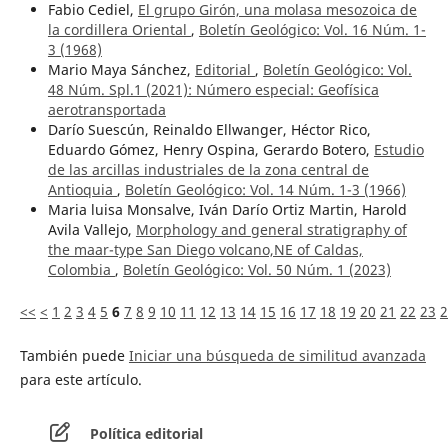
Fabio Cediel,
El grupo Girón, una molasa mesozoica de
la cordillera Oriental
,
Boletín Geológico: Vol. 16 Núm. 1-
3 (1968)
Mario Maya Sánchez,
Editorial
,
Boletín Geológico: Vol.
48 Núm. Spl.1 (2021): Número especial: Geofísica
aerotransportada
Darío Suescún, Reinaldo Ellwanger, Héctor Rico,
Eduardo Gómez, Henry Ospina, Gerardo Botero,
Estudio
de las arcillas industriales de la zona central de
Antioquia
,
Boletín Geológico: Vol. 14 Núm. 1-3 (1966)
Maria luisa Monsalve, Iván Darío Ortiz Martin, Harold
Avila Vallejo,
Morphology and general stratigraphy of
the maar-type San Diego volcano,NE of Caldas,
Colombia
,
Boletín Geológico: Vol. 50 Núm. 1 (2023)
<<
<
1
2
3
4
5
6
7
8
9
10
11
12
13
14
15
16
17
18
19
20
21
22
23
2
También puede
Iniciar una búsqueda de similitud avanzada
para este artículo.
Política editorial