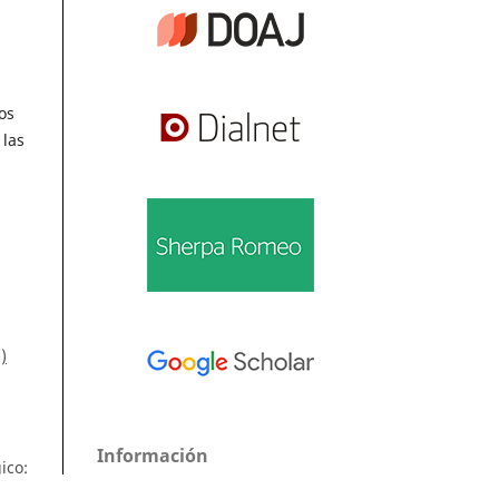
os
 las
)
Información
ico:
Para lectores/as