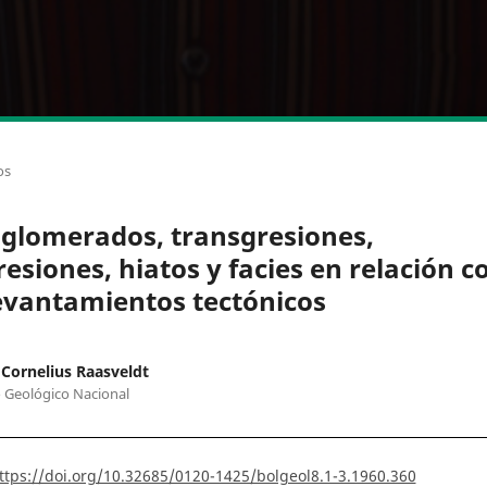
os
glomerados, transgresiones,
resiones, hiatos y facies en relación c
evantamientos tectónicos
Cornelius Raasveldt
o Geológico Nacional
ttps://doi.org/10.32685/0120-1425/bolgeol8.1-3.1960.360