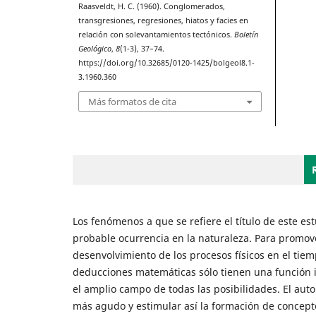
Raasveldt, H. C. (1960). Conglomerados,
transgresiones, regresiones, hiatos y facies en
relación con solevantamientos tectónicos.
Boletín
Geológico
,
8
(1-3), 37–74.
https://doi.org/10.32685/0120-1425/bolgeol8.1-
3.1960.360
Más formatos de cita
Los fenómenos a que se refiere el título de este e
probable ocurrencia en la naturaleza. Para promove
desenvolvimiento de los procesos físicos en el ti
deducciones matemáticas sólo tienen una función il
el amplio campo de todas las posibilidades. El auto
más agudo y estimular así la formación de concept