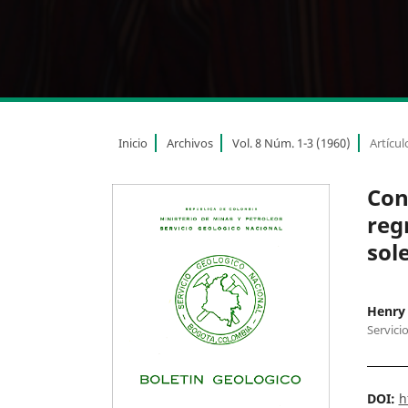
Inicio
Archivos
Vol. 8 Núm. 1-3 (1960)
Artícul
Con
reg
sol
Henry 
Servici
DOI:
h