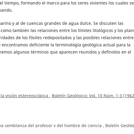
el tiempo, formando el marco para los seres vivientes los cuales se
nando.
marino y al de cuencas grandes de agua dulce. Se discuten las
 como también las relaciones entre los límites litológicos y los plan
dades de los fósiles redepositados y las posibles relaciones entre
 encontramos deficiente la terminología geológica actual para la
onemos algunos términos que aparecen reunidos y definidos en el
 la visión estereoscópica
,
Boletín Geológico: Vol. 10 Núm. 1-3 (1962
na semblanza del profesor y del hombre de ciencia
,
Boletín Geológ