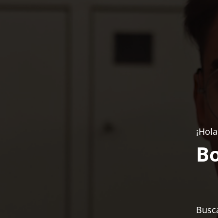
¡Hola
Bo
Busca