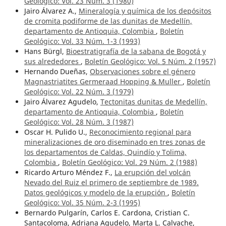
Geológico: Vol. 23 Núm. 3 (1980)
Jairo Álvarez A.,
Mineralogía y química de los depósitos
de cromita podiforme de las dunitas de Medellín,
departamento de Antioquia, Colombia
,
Boletín
Geológico: Vol. 33 Núm. 1-3 (1993)
Hans Bürgl,
Bioestratigrafía de la sabana de Bogotá y
sus alrededores
,
Boletín Geológico: Vol. 5 Núm. 2 (1957)
Hernando Dueñas,
Observaciones sobre el género
Magnastriatites Germeraad Hopping & Muller
,
Boletín
Geológico: Vol. 22 Núm. 3 (1979)
Jairo Álvarez Agudelo,
Tectonitas dunitas de Medellín,
departamento de Antioquia, Colombia
,
Boletín
Geológico: Vol. 28 Núm. 3 (1987)
Oscar H. Pulido U.,
Reconocimiento regional para
mineralizaciones de oro diseminado en tres zonas de
los departamentos de Caldas, Quindío y Tolima,
Colombia
,
Boletín Geológico: Vol. 29 Núm. 2 (1988)
Ricardo Arturo Méndez F.,
La erupción del volcán
Nevado del Ruiz el primero de septiembre de 1989.
Datos geológicos y modelo de la erupción
,
Boletín
Geológico: Vol. 35 Núm. 2-3 (1995)
Bernardo Pulgarín, Carlos E. Cardona, Cristian C.
Santacoloma, Adriana Agudelo, Marta L. Calvache,