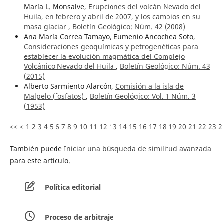
María L. Monsalve,
Erupciones del volcán Nevado del
Huila, en febrero y abril de 2007, y los cambios en su
masa glaciar
,
Boletín Geológico: Núm. 42 (2008)
Ana María Correa Tamayo, Eumenio Ancochea Soto,
Consideraciones geoquímicas y petrogenéticas para
establecer la evolución magmática del Complejo
Volcánico Nevado del Huila
,
Boletín Geológico: Núm. 43
(2015)
Alberto Sarmiento Alarcón,
Comisión a la isla de
Malpelo (fosfatos)
,
Boletín Geológico: Vol. 1 Núm. 3
(1953)
<<
<
1
2
3
4
5
6
7
8
9
10
11
12
13
14
15
16
17
18
19
20
21
22
23
2
También puede
Iniciar una búsqueda de similitud avanzada
para este artículo.
Política editorial
Proceso de arbitraje