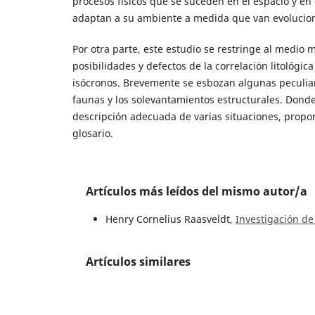
procesos físicos que se suceden en el espacio y en 
adaptan a su ambiente a medida que van evolucio
Por otra parte, este estudio se restringe al medio 
posibilidades y defectos de la correlación litológica
isócronos. Brevemente se esbozan algunas peculiari
faunas y los solevantamientos estructurales. Donde
descripción adecuada de varias situaciones, prop
glosario.
Artículos más leídos del mismo autor/a
Henry Cornelius Raasveldt,
Investigación de
Artículos similares
Jorge Hermes Carreño Baez,
Informe hidrog
Dario Barrero, Jairo Álvarez A, Taissir Kasse