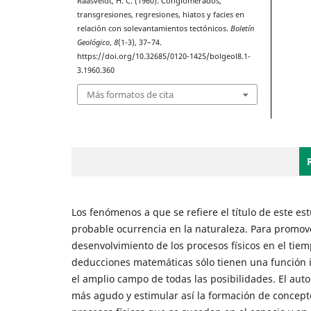
Raasveldt, H. C. (1960). Conglomerados,
transgresiones, regresiones, hiatos y facies en
relación con solevantamientos tectónicos.
Boletín
Geológico
,
8
(1-3), 37–74.
https://doi.org/10.32685/0120-1425/bolgeol8.1-
3.1960.360
Más formatos de cita
Los fenómenos a que se refiere el título de este e
probable ocurrencia en la naturaleza. Para promove
desenvolvimiento de los procesos físicos en el ti
deducciones matemáticas sólo tienen una función il
el amplio campo de todas las posibilidades. El auto
más agudo y estimular así la formación de concept