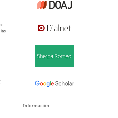
os
 las
)
Información
eso-
Para lectores/as