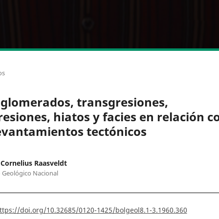
os
glomerados, transgresiones,
resiones, hiatos y facies en relación c
evantamientos tectónicos
Cornelius Raasveldt
o Geológico Nacional
ttps://doi.org/10.32685/0120-1425/bolgeol8.1-3.1960.360