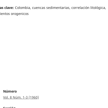
as clave:
Colombia, cuencas sedimentarias, correlación litológica,
entos orogenicos
Número
Vol. 8 Núm. 1-3 (1960)