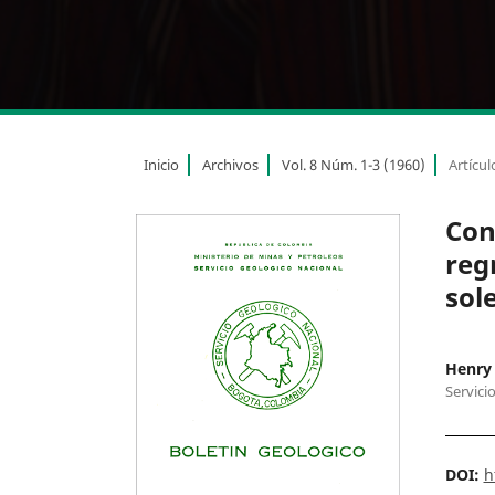
Inicio
Archivos
Vol. 8 Núm. 1-3 (1960)
Artícul
Con
reg
sol
Henry 
Servici
DOI:
h