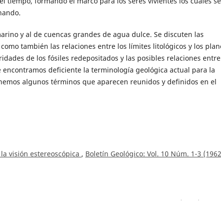
el tiempo, formando el marco para los seres vivientes los cuales se
nando.
marino y al de cuencas grandes de agua dulce. Se discuten las
 como también las relaciones entre los límites litológicos y los plan
dades de los fósiles redepositados y las posibles relaciones entre
 encontramos deficiente la terminología geológica actual para la
onemos algunos términos que aparecen reunidos y definidos en el
 la visión estereoscópica
,
Boletín Geológico: Vol. 10 Núm. 1-3 (1962
eológico de Cúcuta
,
Boletín Geológico: Vol. 25 Núm. 3 (1982)
m,
Actividad ígnea y tectónica en la cordillera Central durante el M