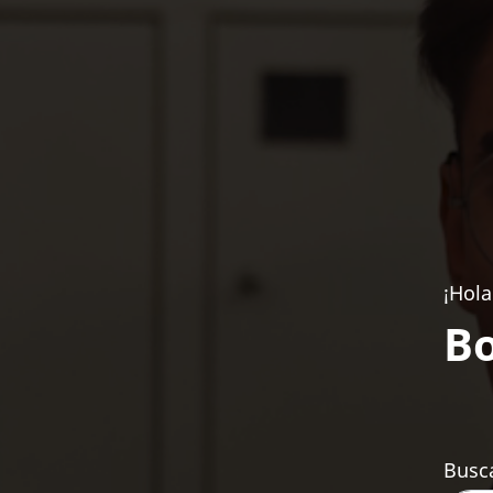
¡Hola
Bo
Busca