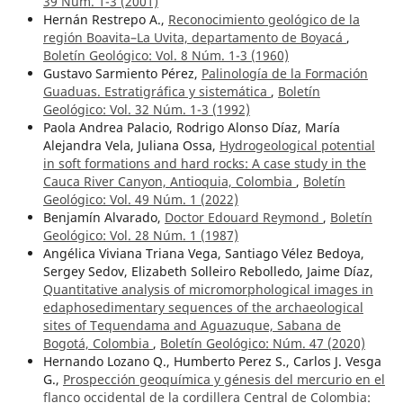
39 Núm. 1-3 (2001)
Hernán Restrepo A.,
Reconocimiento geológico de la
región Boavita–La Uvita, departamento de Boyacá
,
Boletín Geológico: Vol. 8 Núm. 1-3 (1960)
Gustavo Sarmiento Pérez,
Palinología de la Formación
Guaduas. Estratigráfica y sistemática
,
Boletín
Geológico: Vol. 32 Núm. 1-3 (1992)
Paola Andrea Palacio, Rodrigo Alonso Díaz, María
Alejandra Vela, Juliana Ossa,
Hydrogeological potential
in soft formations and hard rocks: A case study in the
Cauca River Canyon, Antioquia, Colombia
,
Boletín
Geológico: Vol. 49 Núm. 1 (2022)
Benjamín Alvarado,
Doctor Edouard Reymond
,
Boletín
Geológico: Vol. 28 Núm. 1 (1987)
Angélica Viviana Triana Vega, Santiago Vélez Bedoya,
Sergey Sedov, Elizabeth Solleiro Rebolledo, Jaime Díaz,
Quantitative analysis of micromorphological images in
edaphosedimentary sequences of the archaeological
sites of Tequendama and Aguazuque, Sabana de
Bogotá, Colombia
,
Boletín Geológico: Núm. 47 (2020)
Hernando Lozano Q., Humberto Perez S., Carlos J. Vesga
G.,
Prospección geoquímica y génesis del mercurio en el
flanco occidental de la cordillera Central de Colombia: