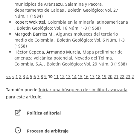
municipios de Aránzazu, Salamina y Pacora,
departamento de Caldas
,
Boletín Geológico: Vol. 27
Núm. 1 (1984)
Robert Wokittel,
Colombia en la minería latinoamericana
,
Boletín Geológico: Vol. 16 Núm. 1-3 (1968)
Margoth Barrios M.,
Algunos moluscos del terciario
medio de Colombia
,
Boletín Geológico: Vol. 6 Núm. 1-3
(1958)
Héctor Cepeda, Armando Murcia,
Mapa preliminar de
amenaza volcánica potencial. Nevado del Tolima,
Colombia, S.A.
,
Boletín Geológico: Vol. 29 Núm. 3 (1988)
<<
<
1
2
3
4
5
6
7
8
9
10
11
12
13
14
15
16
17
18
19
20
21
22
23
2
También puede
Iniciar una búsqueda de similitud avanzada
para este artículo.
Política editorial
Proceso de arbitraje