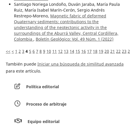
Santiago Noriega Londoño, Duván Jaraba, María Paula
Ruiz, María Isabel Marín-Cerón, Sergio Andrés
Restrepo-Moreno,
Magnetic fabric of deformed
Quaternary sediments: contributions to the
understanding of the neotectonic activity in the
surroundings of the Aburrá Valley, Central Cordillera,
Colombia
,
Boletín Geológico: Vol. 49 Núm. 1 (2022)
<<
<
1
2
3
4
5
6
7
8
9
10
11
12
13
14
15
16
17
18
19
20
21
22
23
2
También puede
Iniciar una búsqueda de similitud avanzada
para este artículo.
Política editorial
Proceso de arbitraje
Equipo editorial