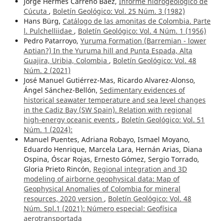
Jorge Hermes Carreño Baez,
Informe hidrogeológico de
Cúcuta
,
Boletín Geológico: Vol. 25 Núm. 3 (1982)
Hans Bürg,
Catálogo de las amonitas de Colombia. Parte
l. Pulchelliidae
,
Boletín Geológico: Vol. 4 Núm. 1 (1956)
Pedro Patarroyo,
Yuruma Formation (Barremian - lower
Aptian?) In the Yuruma hill and Punta Espada, Alta
Guajira, Uribia, Colombia
,
Boletín Geológico: Vol. 48
Núm. 2 (2021)
José Manuel Gutiérrez-Mas, Ricardo Alvarez-Alonso,
Ángel Sánchez-Bellón,
Sedimentary evidences of
historical seawater temperature and sea level changes
in the Cadiz Bay (SW Spain). Relation with regional
high-energy oceanic events
,
Boletín Geológico: Vol. 51
Núm. 1 (2024):
Manuel Puentes, Adriana Robayo, Ismael Moyano,
Eduardo Henrique, Marcela Lara, Hernán Arias, Diana
Ospina, Óscar Rojas, Ernesto Gómez, Sergio Torrado,
Gloria Prieto Rincón,
Regional integration and 3D
modeling of airborne geophysical data: Map of
Geophysical Anomalies of Colombia for mineral
resources, 2020 version
,
Boletín Geológico: Vol. 48
Núm. Spl.1 (2021): Número especial: Geofísica
aerotransportada