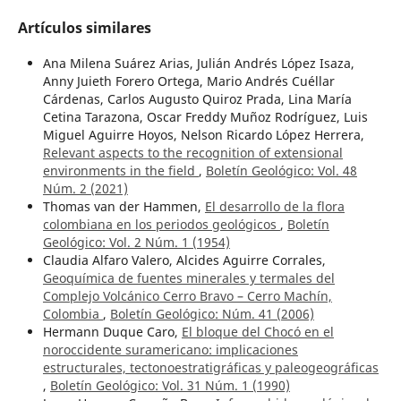
Artículos similares
Ana Milena Suárez Arias, Julián Andrés López Isaza,
Anny Juieth Forero Ortega, Mario Andrés Cuéllar
Cárdenas, Carlos Augusto Quiroz Prada, Lina María
Cetina Tarazona, Oscar Freddy Muñoz Rodríguez, Luis
Miguel Aguirre Hoyos, Nelson Ricardo López Herrera,
Relevant aspects to the recognition of extensional
environments in the field
,
Boletín Geológico: Vol. 48
Núm. 2 (2021)
Thomas van der Hammen,
El desarrollo de la flora
colombiana en los periodos geológicos
,
Boletín
Geológico: Vol. 2 Núm. 1 (1954)
Claudia Alfaro Valero, Alcides Aguirre Corrales,
Geoquímica de fuentes minerales y termales del
Complejo Volcánico Cerro Bravo – Cerro Machín,
Colombia
,
Boletín Geológico: Núm. 41 (2006)
Hermann Duque Caro,
El bloque del Chocó en el
noroccidente suramericano: implicaciones
estructurales, tectonoestratigráficas y paleogeográficas
,
Boletín Geológico: Vol. 31 Núm. 1 (1990)