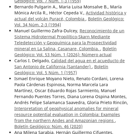
Geológico: Vol. 7 Núm. 1-3 (1959)
Bernardo Pulgarin A., Maria Luisa Monsalve B., María
Mónica Arcila R., Héctor Cepeda V.,
Actividad histórica y
actual del volcán Puracé, Colombia
,
Boletín Geológico:
Vol. 34 Núm. 2-3 (1994)
Manuel Guillermo Zafra-Dulcey,
Reconocimiento de un
Sistema Hidrotermal Propilítico-Skarn Mediante
Teledetección y Geoquímica para la Prospectividad
mineral en La Salina, Casanare, Colombia.
,
Boletín
Geológico: Vol. 53 Núm. 1 (2026): ¨Número actual
Carlos I. Delgado,
Calidad del agua en el acueducto de
San Antonio de California (Santander)
,
Boletín
Geológico: Vol. 5 Núm. 1 (1957)
Ismael Enrique Moyano Nieto, Renato Cordani, Lorena
Paola Cárdenas Espinosa, Norma Marcela Lara
Martínez, Oscar Eduardo Rojas Sarmiento, Manuel
Fernando Puentes Torres, Diana Lorena Ospina Montes,
Andrés Felipe Salamanca Saavedra, Gloria Prieto Rincón,
Interpretation of geophysical anomalies for mineral
resource potential evaluation in Colombia: Examples
from the northern Andes and Amazonian regions
,
Boletín Geológico: Núm. 46 (2020)
Ana Milena Sarabia, Hernán Guillermo Cifuentes,