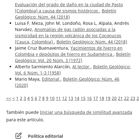
Evaluación del grado de daño en la ciudad de Pasto
(Colombia) a causa de sismos históricos
,
Boletín
Geológico: Núm. 44 (2018)
Luisa F. Meza, John M. Londoño, Rosa L. Alpala, Andrés
Narváez,
Anomalías de gas radón asociadas a la
sismicidad en la región volcánica de los Coconucos
(Cauca, Colombia)
,
Boletín Geológico: Núm. 44 (2018)
Jaime Cruz Buenaventura,
Yacimientos de hierro en
Colombia y depósitos de hierro en Sudamérica
,
Boletín
Geológico: Vol. 20 Núm. 3 (1972)
Alberto Sarmiento Alarcón,
Al lector
,
Boletín Geológico:
Vol. 6 Núm. 1-3 (1958)
Mario Maya,
Editorial
,
Boletín Geológico: Núm. 46
(2020)
<<
<
1
2
3
4
5
6
7
8
9
10
11
12
13
14
15
16
17
18
19
20
21
22
23
2
También puede
Iniciar una búsqueda de similitud avanzada
para este artículo.
Política editorial