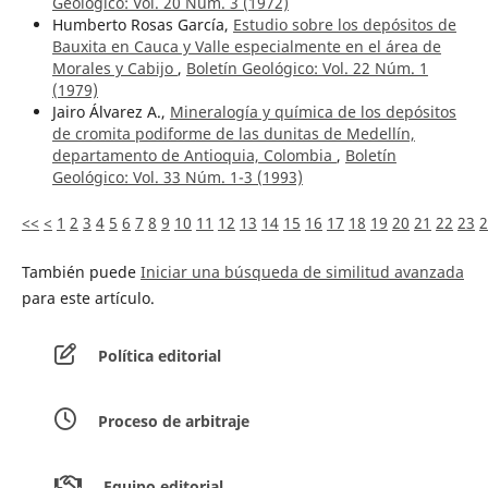
Geológico: Vol. 20 Núm. 3 (1972)
Humberto Rosas García,
Estudio sobre los depósitos de
Bauxita en Cauca y Valle especialmente en el área de
Morales y Cabijo
,
Boletín Geológico: Vol. 22 Núm. 1
(1979)
Jairo Álvarez A.,
Mineralogía y química de los depósitos
de cromita podiforme de las dunitas de Medellín,
departamento de Antioquia, Colombia
,
Boletín
Geológico: Vol. 33 Núm. 1-3 (1993)
<<
<
1
2
3
4
5
6
7
8
9
10
11
12
13
14
15
16
17
18
19
20
21
22
23
2
También puede
Iniciar una búsqueda de similitud avanzada
para este artículo.
Política editorial
Proceso de arbitraje
Equipo editorial