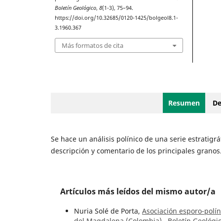
Boletín Geológico
,
8
(1-3), 75–94.
https://doi.org/10.32685/0120-1425/bolgeol8.1-
3.1960.367
Más formatos de cita
Resumen
De
Se hace un análisis polínico de una serie estratigr
descripción y comentario de los principales granos
Artículos más leídos del mismo autor/a
Nuria Solé de Porta,
Asociación esporo-polín
del Magdalena (Colombia)
,
Boletín Geológic