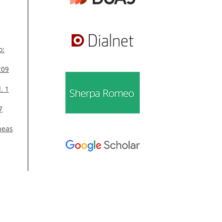
o:
209
. 1
7
neas
ol.
Información
 32
Para lectores/as
o y
Para autores/as