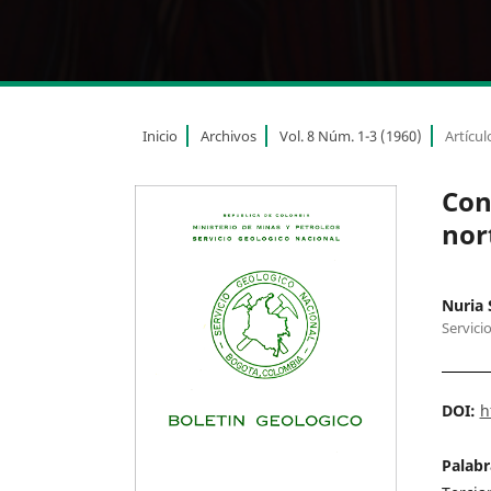
Inicio
Archivos
Vol. 8 Núm. 1-3 (1960)
Artícul
Con
nor
Nuria 
Servici
DOI:
h
Palabr