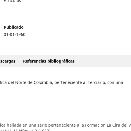
Artículos
Publicado
01-01-1960
scargas
Referencias bibliográficas
áfica del Norte de Colombia, perteneciente al Terciario, con una
.
ica hallada en una serie perteneciente a la Formación La Cira del v
o: Vol. 11 Núm. 1-3 (1963)