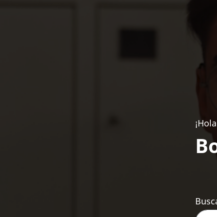
¡Hola
Bo
Busca