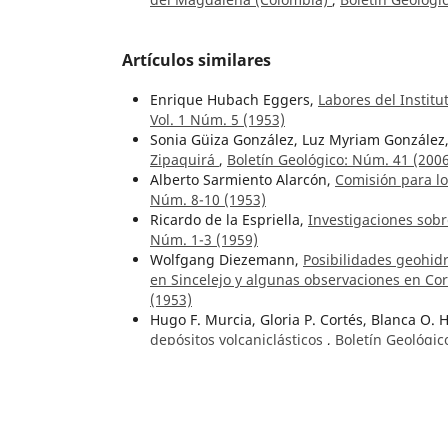
Artículos similares
Enrique Hubach Eggers,
Labores del Institu
Vol. 1 Núm. 5 (1953)
Sonia Güiza González, Luz Myriam González,
Zipaquirá
,
Boletín Geológico: Núm. 41 (200
Alberto Sarmiento Alarcón,
Comisión para lo
Núm. 8-10 (1953)
Ricardo de la Espriella,
Investigaciones sobr
Núm. 1-3 (1959)
Wolfgang Diezemann,
Posibilidades geohid
en Sincelejo y algunas observaciones en Coro
(1953)
Hugo F. Murcia, Gloria P. Cortés, Blanca O. 
depósitos volcaniclásticos
,
Boletín Geológic
Gerrit Jousma, Sergio Serrano T.,
Investigac
23 Núm. 3 (1980)
Gustavo Sarmiento Pérez,
Estratigrafía y m
Núm. 1-3 (1992)
Hernando Lozano Q., Humberto Perez S., Da