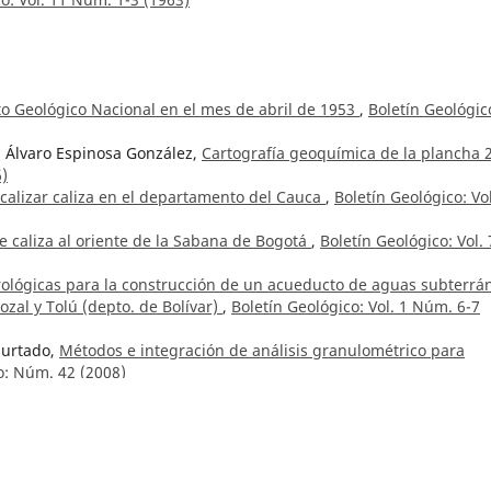
to Geológico Nacional en el mes de abril de 1953
,
Boletín Geológic
 Álvaro Espinosa González,
Cartografía geoquímica de la plancha 
6)
calizar caliza en el departamento del Cauca
,
Boletín Geológico: Vol
e caliza al oriente de la Sabana de Bogotá
,
Boletín Geológico: Vol. 
rológicas para la construcción de un acueducto de aguas subterrá
zal y Tolú (depto. de Bolívar)
,
Boletín Geológico: Vol. 1 Núm. 6-7
Hurtado,
Métodos e integración de análisis granulométrico para
o: Núm. 42 (2008)
ión hidrogeológica de la media y baja Guajira
,
Boletín Geológico: V
edios de depósito de la Formación Guaduas
,
Boletín Geológico: Vol.
río Mosquera T.,
Prospección geoquímica para oro, plata, antimoni