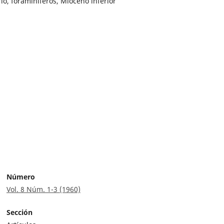
rio, foraminiferos, Mioceno inferior
Número
Vol. 8 Núm. 1-3 (1960)
Sección