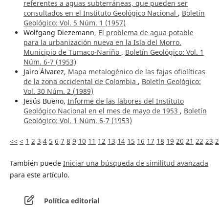
referentes a aguas subterráneas, que pueden ser
consultados en el Instituto Geológico Nacional
,
Boletín
Geológico: Vol. 5 Núm. 1 (1957)
Wolfgang Diezemann,
El problema de agua potable
para la urbanización nueva en la Isla del Morro.
Municipio de Tumaco-Nariño
,
Boletín Geológico: Vol. 1
Núm. 6-7 (1953)
Jairo Álvarez,
Mapa metalogénico de las fajas ofiolíticas
de la zona occidental de Colombia
,
Boletín Geológico:
Vol. 30 Núm. 2 (1989)
Jesús Bueno,
Informe de las labores del Instituto
Geológico Nacional en el mes de mayo de 1953
,
Boletín
Geológico: Vol. 1 Núm. 6-7 (1953)
<<
<
1
2
3
4
5
6
7
8
9
10
11
12
13
14
15
16
17
18
19
20
21
22
23
2
También puede
Iniciar una búsqueda de similitud avanzada
para este artículo.
Política editorial