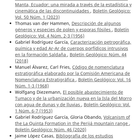
Manta, Ecuador: una mirada a través de la estadística y
cinemática de las discontinuidades
,
Boletín Geológico:
Vol. 50 Núm. 1 (2023)
Thomas van der Hammen,
Descripción de algunos
géneros y especies de polen y esporas fósiles
,
Boletín
Geológico: Vol. 4 Núm. 2-3 (1956)
Gabriel Rodríguez García,
Caracterización petrográfica,
química y edad Ar-Ar de cuerpos porfídicos intrusivos
en la formación Saldaña
,
Boletín Geológico: Núm. 44
(2018)
Manuel Álvarez, Carl Fries,
Código de nomenclatura
estratigráfica elaborado por la Comisión Americana de
Nomenclatura Estratigráfica
,
Boletín Geológico: Vol. 16
Núm. 1-3 (1968)
Wolfgang Diezemann,
El posible abastecimiento de
Tumaco y de la urbanización nueva en la Isla del Morro
con agua de dunas y de lluvias
,
Boletín Geológico: Vol.
1 Núm. 6-7 (1953)
Gabriel Rodríguez García, Gloria Obando,
Volcanism of
the La Quinta Formation in the Perijá mountain range
,
Boletín Geológico: Núm. 46 (2020)
Jaime López Casas,
Bibliografía de los estudios