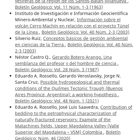
yesíferas de la región de los Santos-Batán-Villanueva
,
Boletín Geológico: Vol. 11 Núm. 1-3 (1963)
Instituto de Investigación e Información Geocientífica
Minero-Ambiental y Nuclear,
Información sobre el
volcán Cerro Machín en relación con el proyecto Túnel
de la Línea
,
Boletín Geológico: Vol. 40 Núm. 2-3 (2003)
Silverio Ruiz,
Conceptos básicos de gestión ambiental
en ciencias de la Tierra
,
Boletín Geológico: Vol. 40 Núm.
2-3 (2003)
Néstor Castro Q.,
Gerardo Botero Arango. Una
semblanza del profesor y del hombre de ciencia
,
Boletín Geológico: Vol. 28 Núm. 3 (1987)
Eduardo A. Rossello, Gerardo Veroslavsky, Jorge N.
Santa Cruz,
Possible hydrogeological and thermal
conditions of the Quilmes Tectonic Trough (Buenos
Aires Province, Argentina): a working hypothesis
,
Boletín Geológico: Vol. 48 Núm. 1 (2021)
Eduardo A. Rossello, José Luis Saavedra,
Contribution of
bedding to the petrophysical characterization of
naturally fractured reservoirs: Example of the
Matachines fields, Upper Magdalena Valley (Valle
Superior del Magdalena – VSM) Colombia
,
Boletín
Geológico: Núm. 46 (2020)