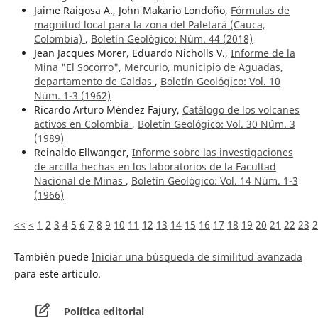
Jaime Raigosa A., John Makario Londoño,
Fórmulas de
magnitud local para la zona del Paletará (Cauca,
Colombia)
,
Boletín Geológico: Núm. 44 (2018)
Jean Jacques Morer, Eduardo Nicholls V.,
Informe de la
Mina "El Socorro", Mercurio, municipio de Aguadas,
departamento de Caldas
,
Boletín Geológico: Vol. 10
Núm. 1-3 (1962)
Ricardo Arturo Méndez Fajury,
Catálogo de los volcanes
activos en Colombia
,
Boletín Geológico: Vol. 30 Núm. 3
(1989)
Reinaldo Ellwanger,
Informe sobre las investigaciones
de arcilla hechas en los laboratorios de la Facultad
Nacional de Minas
,
Boletín Geológico: Vol. 14 Núm. 1-3
(1966)
<<
<
1
2
3
4
5
6
7
8
9
10
11
12
13
14
15
16
17
18
19
20
21
22
23
2
También puede
Iniciar una búsqueda de similitud avanzada
para este artículo.
Política editorial