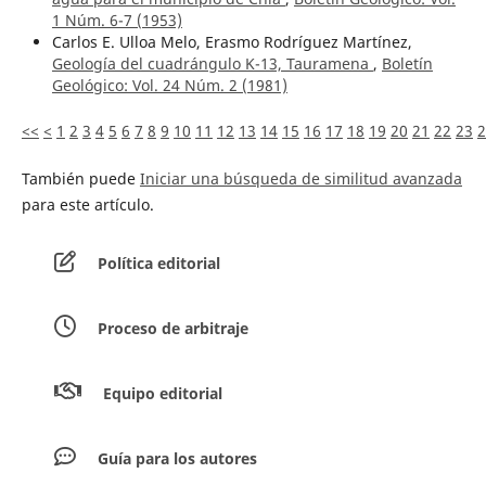
1 Núm. 6-7 (1953)
Carlos E. Ulloa Melo, Erasmo Rodríguez Martínez,
Geología del cuadrángulo K-13, Tauramena
,
Boletín
Geológico: Vol. 24 Núm. 2 (1981)
<<
<
1
2
3
4
5
6
7
8
9
10
11
12
13
14
15
16
17
18
19
20
21
22
23
2
También puede
Iniciar una búsqueda de similitud avanzada
para este artículo.
Política editorial
Proceso de arbitraje
Equipo editorial
Guía para los autores