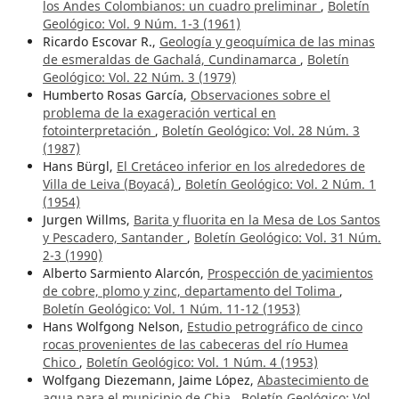
los Andes Colombianos: un cuadro preliminar
,
Boletín
Geológico: Vol. 9 Núm. 1-3 (1961)
Ricardo Escovar R.,
Geología y geoquímica de las minas
de esmeraldas de Gachalá, Cundinamarca
,
Boletín
Geológico: Vol. 22 Núm. 3 (1979)
Humberto Rosas García,
Observaciones sobre el
problema de la exageración vertical en
fotointerpretación
,
Boletín Geológico: Vol. 28 Núm. 3
(1987)
Hans Bürgl,
El Cretáceo inferior en los alrededores de
Villa de Leiva (Boyacá)
,
Boletín Geológico: Vol. 2 Núm. 1
(1954)
Jurgen Willms,
Barita y fluorita en la Mesa de Los Santos
y Pescadero, Santander
,
Boletín Geológico: Vol. 31 Núm.
2-3 (1990)
Alberto Sarmiento Alarcón,
Prospección de yacimientos
de cobre, plomo y zinc, departamento del Tolima
,
Boletín Geológico: Vol. 1 Núm. 11-12 (1953)
Hans Wolfgong Nelson,
Estudio petrográfico de cinco
rocas provenientes de las cabeceras del río Humea
Chico
,
Boletín Geológico: Vol. 1 Núm. 4 (1953)
Wolfgang Diezemann, Jaime López,
Abastecimiento de
agua para el municipio de Chia
,
Boletín Geológico: Vol.