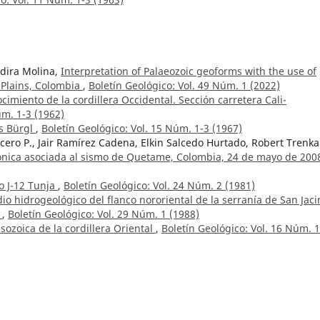
ndira Molina,
Interpretation of Palaeozoic geoforms with the use of
n Plains, Colombia
,
Boletín Geológico: Vol. 49 Núm. 1 (2022)
cimiento de la cordillera Occidental. Sección carretera Cali-
úm. 1-3 (1962)
ns Bürgl
,
Boletín Geológico: Vol. 15 Núm. 1-3 (1967)
Acero P., Jair Ramírez Cadena, Elkin Salcedo Hurtado, Robert Trenk
tónica asociada al sismo de Quetame, Colombia, 24 de mayo de 20
o J-12 Tunja
,
Boletín Geológico: Vol. 24 Núm. 2 (1981)
o hidrogeológico del flanco nororiental de la serranía de San Jaci
o
,
Boletín Geológico: Vol. 29 Núm. 1 (1988)
ozoica de la cordillera Oriental
,
Boletín Geológico: Vol. 16 Núm. 1
astro Q.,
Geología de parte de los departamentos de Antioquia y
ol. 20 Núm. 2 (1972)
tros metales en la región de La Baja, municipio de California,
ico: Vol. 3 Núm. 3 (1955)
nez,
Geología del cuadrángulo K-12, Guateque
,
Boletín Geológico: V