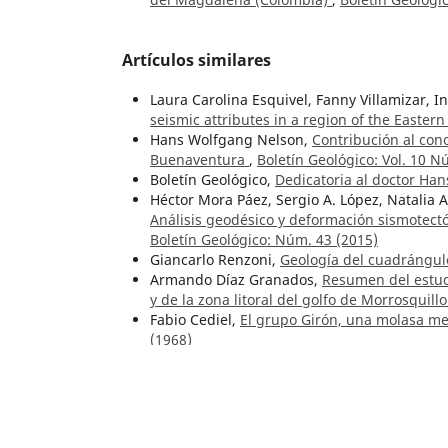
Artículos similares
Laura Carolina Esquivel, Fanny Villamizar, I
seismic attributes in a region of the Easter
Hans Wolfgang Nelson,
Contribución al cono
Buenaventura
,
Boletín Geológico: Vol. 10 N
Boletín Geológico,
Dedicatoria al doctor Ha
Héctor Mora Páez, Sergio A. López, Natalia 
Análisis geodésico y deformación sismotec
Boletín Geológico: Núm. 43 (2015)
Giancarlo Renzoni,
Geología del cuadrángul
Armando Díaz Granados,
Resumen del estudi
y de la zona litoral del golfo de Morrosquill
Fabio Cediel,
El grupo Girón, una molasa mes
(1968)
Tomas Feininger, Darío Barrero L., Néstor C
Caldas (Sub-Zona II-B)
,
Boletín Geológico: V
Jesús A. Bueno O.,
Yacimientos de uranio y o
departamento de Santander
,
Boletín Geológ
Carlos Ulloa Melo, Erasmo Rodríguez Martí