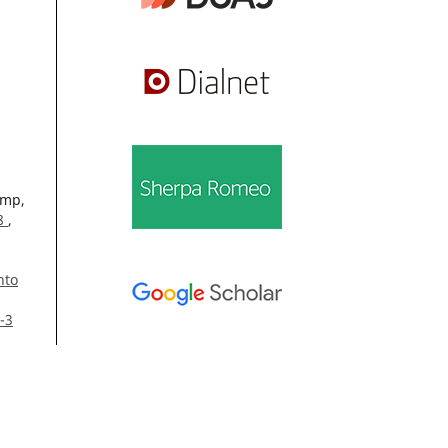
amp,
08
,
nto
-3
Información
Para lectores/as
ol.
Para autores/as