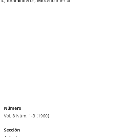
rio, foraminiferos, Mioceno inferior
Número
Vol. 8 Núm. 1-3 (1960)
Sección