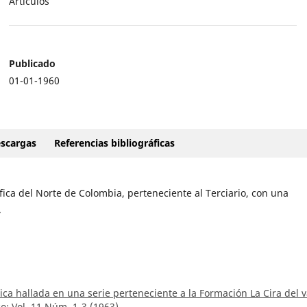
Artículos
Publicado
01-01-1960
scargas
Referencias bibliográficas
áfica del Norte de Colombia, perteneciente al Terciario, con una
.
ica hallada en una serie perteneciente a la Formación La Cira del v
o: Vol. 11 Núm. 1-3 (1963)