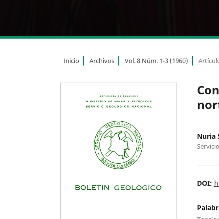
Inicio
Archivos
Vol. 8 Núm. 1-3 (1960)
Artícul
Con
nor
Nuria 
Servici
DOI:
h
Palabr