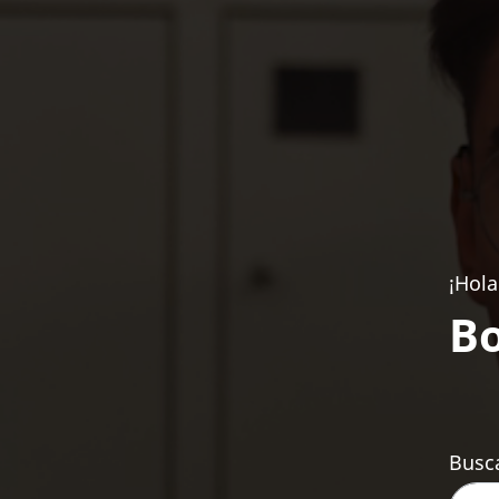
¡Hola
Bo
Busca