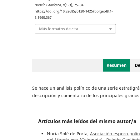
Boletín Geológico
,
8
(1-3), 75–94.
https://doi.org/10.32685/0120-1425/bolgeol8.1-
3.1960.367
Más formatos de cita
Resumen
De
Se hace un análisis polínico de una serie estratigr
descripción y comentario de los principales granos
Artículos más leídos del mismo autor/a
Nuria Solé de Porta,
Asociación esporo-polín
del Magdalena (Colombia)
,
Boletín Geológic