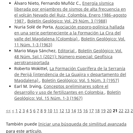
Álvaro Nieto, Fernando Muñóz C.,
Energía sísmica
liberada por enjambres de sismos de alta frecuencia en
el volcán Nevado del Ruiz, Colombia. Enero 1986–agosto
1987
,
Boletín Geológico: Vol. 29 Núm. 3 (1988)
Nuria Solé de Porta,
Asociación esporo-polínica hallada
en una serie perteneciente a la Formación La Cira del
valle del Magdalena (Colombia)
,
Boletín Geológico: Vol.
11 Núm. 1-3 (1963)
Mario Maya Sánchez,
Editorial
,
Boletín Geológico: Vol.
48 Núm. Spl.1 (2021): Número especial: Geofísica
aerotransportada
Roberto Wokittel,
La Formación Cuprífera de la Serranía
de Perijá (intendencia de La Guajira y departamento del
Magdalena)
,
Boletín Geológico: Vol. 5 Núm. 3 (1957)
Earl M. Irving,
Conceptos preliminares sobre el
desarrollo y uso de fertilizantes en Colombia
,
Boletín
Geológico: Vol. 15 Núm. 1-3 (1967)
<<
<
1
2
3
4
5
6
7
8
9
10
11
12
13
14
15
16
17
18
19
20
21
22
23
2
También puede
Iniciar una búsqueda de similitud avanzada
para este artículo.