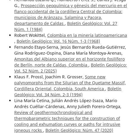
G.,
Prospección geoquímica y génesis del mercurio en el
flanco occidental de la cordillera Central de Colombia:
municipios de Aránzazu, Salamina y Pacora,
departamento de Caldas
,
Boletín Geológico: Vol. 27
Núm. 1 (1984)
Robert Wokittel,
Colombia en la minería latinoamericana
,
Boletín Geológico: Vol. 16 Núm. 1-3 (1968)
Fernando Etayo-Serna, Jesús Bernardo Rueda-Gutiérrez,
Gina Rodríguez-Ospina, Diana María Montoya-Arenas,
Amonitas del Albiano superior en el horizonte fosilífero
de Berlín, norte de Caldas, Colombia
,
Boletín Geológico:
Vol. 52 Núm. 2 (2025)
Klaus F. Prossl, Joachim R. Grosser,
Some new
palynomorphs from the Silurian of the Quetame Massif,
Cordillera Oriental, Colombia, South America
,
Boletín
Geológico: Vol. 34 Núm. 2-3 (1994)
Lina María Cetina, Julián Andrés López-Isaza, Mario
Andrés Cuéllar-Cárdenas, Anny Julieth Forero-Ortega,
Review of geothermochronological and
thermobarometric techniques for the construction of
cooling and exhumation curves or paths for intrusive
igneous rocks
,
Boletín Geológico: Núm. 47 (2020)