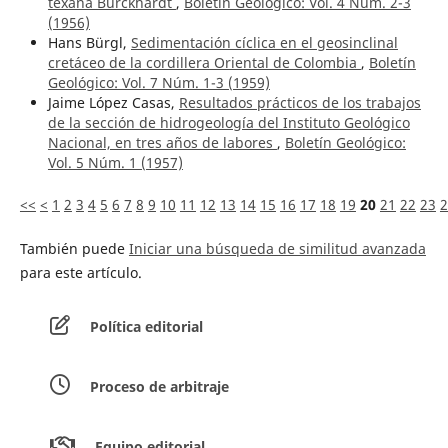
texana Burckhardt
,
Boletín Geológico: Vol. 4 Núm. 2-3
(1956)
Hans Bürgl,
Sedimentación cíclica en el geosinclinal
cretáceo de la cordillera Oriental de Colombia
,
Boletín
Geológico: Vol. 7 Núm. 1-3 (1959)
Jaime López Casas,
Resultados prácticos de los trabajos
de la sección de hidrogeología del Instituto Geológico
Nacional, en tres años de labores
,
Boletín Geológico:
Vol. 5 Núm. 1 (1957)
<<
<
1
2
3
4
5
6
7
8
9
10
11
12
13
14
15
16
17
18
19
20
21
22
23
2
También puede
Iniciar una búsqueda de similitud avanzada
para este artículo.
Política editorial
Proceso de arbitraje
Equipo editorial