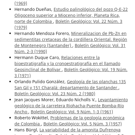
(1969)
Hernando Dueñas,
Estudio palinológico del pozo Q-E-22
Oligoceno superior a Mioceno inferior, Planeta Rica,
norte de Colombia
,
Boletín Geológico: Vol. 22 Núm. 3
(1979)
Hernando Mendoza Forero,
Mineralizacion de Pb-Zn en
sedimentitas cretaceas de la cordillera Oriental. Región
de Montenegro (Santander)
,
Boletín Geológico: Vol. 31
Núm. 2-3 (1990)
Hermann Duque Caro,
Relaciones entre la
bioestratigrafía y la cronoestratigrafía en el llamado
Geosinclinal de Bolívar
,
Boletín Geológico: Vol. 19 Núm.
3 (1971)
Orlando Pulido González,
Geología de las planchas 135
San Gil y 151 Charalá: departamento de Santander
,
Boletín Geológico: Vol. 23 Núm. 2 (1980)
Jean Jacques Morer, Eduardo Nicholls V.,
Levantamiento
geológico de la carretera Riohacha-Puente Bomba-Río
Ancho
,
Boletín Geológico: Vol. 9 Núm. 1-3 (1961)
Roberto Wokittel,
Problemas de la geología económica
de Colombia
,
Boletín Geológico: Vol. 5 Núm. 3 (1957)
Hans Bürgl,
La variabilidad de la amonita Dufrenoya