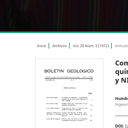
Inicio
Archivos
Vol. 20 Núm. 3 (1972)
Artícul
Com
quí
y N
Humber
Ingeom
DOI:
h