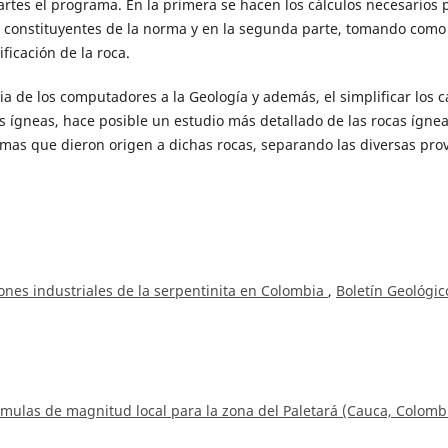
 partes el programa. En la primera se hacen los cálculos necesarios 
 constituyentes de la norma y en la segunda parte, tomando como
ficación de la roca.
a de los computadores a la Geología y además, el simplificar los c
as ígneas, hace posible un estudio más detallado de las rocas ígne
as que dieron origen a dichas rocas, separando las diversas prov
iones industriales de la serpentinita en Colombia
,
Boletín Geológic
mulas de magnitud local para la zona del Paletará (Cauca, Colomb