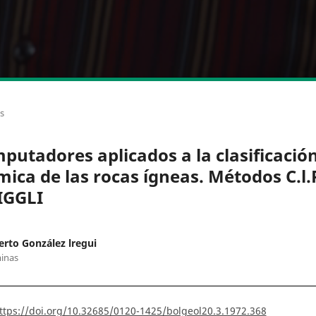
os
putadores aplicados a la clasificació
mica de las rocas ígneas. Métodos C.l.
IGGLI
to González lregui
inas
ttps://doi.org/10.32685/0120-1425/bolgeol20.3.1972.368