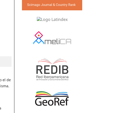
o el de
misma.
a