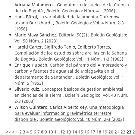
Adriana Matamoros,
Geoquímica de suelos de la Cuenca
del río Bogotá
,
Boletín Geológico: Núm. 41 (2006)
Hans Bürgl,
La variabilidad de la amonita Dufrenoya
texana Burckhardt
,
Boletín Geológico: Vol. 4 Núm. 2-3
(1956)
Mario Maya Sánchez,
Editorial 50(2)
,
Boletín Geológico:
Vol. 50 Núm. 2 (2023)
Harold Carter, Sigifredo Tenjo, Edilberto Torres,
Compilación de los estudios sobre arcillas en la Sabana
de Bogotá
,
Boletín Geológico: Vol. 11 Núm. 1-3 (1963)
Enrique Hubach,
Carbón del páramo del Almorzadero y
carbón y fuentes de agua sal de Molagavita en el
departamento de Santander
,
Boletín Geológico: Vol. 1
Núm. 5 (1953)
Silverio Ruiz,
Conceptos básicos de gestión ambiental
en ciencias de la Tierra
,
Boletín Geológico: Vol. 40 Núm.
2-3 (2003)
Wilson Quintero, Carlos Alberto Rey,
Una metodología
para evaluar información gravimétrica terrestre
disponible
,
Boletín Geológico: Vol. 40 Núm. 2-3 (2003)
<<
<
1
2
3
4
5
6
7
8
9
10
11
12
13
14
15
16
17
18
19
20
21
22
23
2