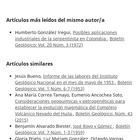
Artículos más leídos del mismo autor/a
Humberto González lregui,
Posibles aplicaciones
industriales de la serpentinita en Colombia
,
Boletín
Geológico: Vol. 20 Núm. 3 (1972)
Artículos similares
Jesús Bueno,
Informe de las labores del Instituto
Geológico Nacional en el mes de mayo de 1953
,
Boletín
Geológico: Vol. 1 Núm. 6-7 (1953)
Ana María Correa Tamayo, Eumenio Ancochea Soto,
Consideraciones geoquímicas y petrogenéticas para
establecer la evolución magmática del Complejo
Volcánico Nevado del Huila
,
Boletín Geológico: Núm. 43
(2015)
Benjamín Alvarado Biester,
José Royo y Gómez
,
Boletín
Geológico: Vol. 7 Núm. 1-3 (1959)
Gloria Prieto, Luz Myriam González, Orlando Vargas,