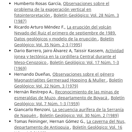
Humberto Rosas García,
Observaciones sobre el
problema de la exageración vertical en
fotointerpretación
,
Boletín Geológico: Vol. 28 Núm. 3
(1987)
Ricardo Arturo Méndez F.,
La erupción del volcán
Nevado del Ruiz el primero de septiembre de 1989.
Datos geológicos y modelo de la erupción
,
Boletín
Geológico: Vol. 35 Núm. 2-3 (1995)
Dario Barrero, Jairo Álvarez A, Taissir Kassem,
Actividad
ígnea y tectónica en la cordillera Central durante el
Meso-Cenozoico
,
Boletín Geológico: Vol. 17 Núm. 1-3
(1969)
Hernando Dueñas,
Observaciones sobre el género
Magnastriatites Germeraad Hopping & Muller
,
Boletín
Geológico: Vol. 22 Núm. 3 (1979)
Hernán Restrepo A.,
Reconocimiento de las minas de
esmeraldas de Muzo, departamento de Boyacá
,
Boletín
Geológico: Vol. 7 Núm. 1-3 (1959)
Giancarlo Renzoni,
La secuencia aurífera de la Serranía
de Naquén
,
Boletín Geológico: Vol. 30 Núm. 2 (1989)
Tomas Feininger, Hernan Gómez G.,
La caverna del Nus,
departamento de Antioquia
,
Boletín Geológico: Vol. 16