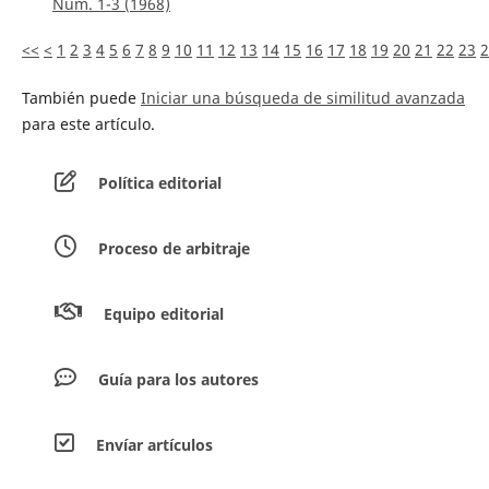
Núm. 1-3 (1968)
<<
<
1
2
3
4
5
6
7
8
9
10
11
12
13
14
15
16
17
18
19
20
21
22
23
2
También puede
Iniciar una búsqueda de similitud avanzada
para este artículo.
Política editorial
Proceso de arbitraje
Equipo editorial
Guía para los autores
Envíar artículos