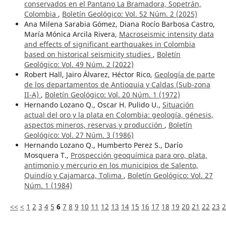
conservados en el Pantano La Bramadora, Sopetrán,
Colombia
,
Boletín Geológico: Vol. 52 Núm. 2 (2025)
Ana Milena Sarabia Gómez, Diana Rocío Barbosa Castro,
María Mónica Arcila Rivera,
Macroseismic intensity data
and effects of significant earthquakes in Colombia
based on historical seismicity studies
,
Boletín
Geológico: Vol. 49 Núm. 2 (2022)
Robert Hall, Jairo Álvarez, Héctor Rico,
Geología de parte
de los departamentos de Antioquia y Caldas (Sub-zona
II-A)
,
Boletín Geológico: Vol. 20 Núm. 1 (1972)
Hernando Lozano Q., Oscar H. Pulido U.,
Situación
actual del oro y la plata en Colombia: geología, génesis,
aspectos mineros, reservas y producción
,
Boletín
Geológico: Vol. 27 Núm. 3 (1986)
Hernando Lozano Q., Humberto Perez S., Darío
Mosquera T.,
Prospección geoquímica para oro, plata,
antimonio y mercurio en los municipios de Salento,
Quindío y Cajamarca, Tolima
,
Boletín Geológico: Vol. 27
Núm. 1 (1984)
<<
<
1
2
3
4
5
6
7
8
9
10
11
12
13
14
15
16
17
18
19
20
21
22
23
2