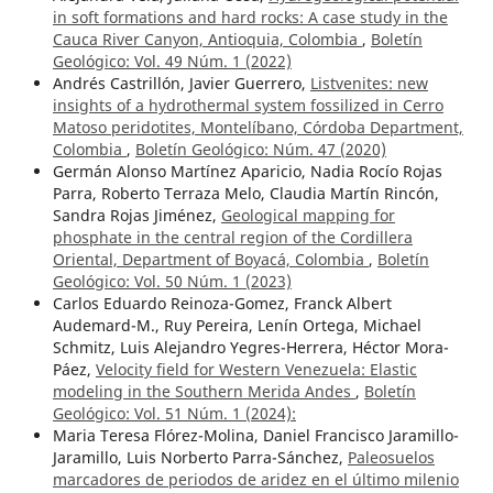
in soft formations and hard rocks: A case study in the
Cauca River Canyon, Antioquia, Colombia
,
Boletín
Geológico: Vol. 49 Núm. 1 (2022)
Andrés Castrillón, Javier Guerrero,
Listvenites: new
insights of a hydrothermal system fossilized in Cerro
Matoso peridotites, Montelíbano, Córdoba Department,
Colombia
,
Boletín Geológico: Núm. 47 (2020)
Germán Alonso Martínez Aparicio, Nadia Rocío Rojas
Parra, Roberto Terraza Melo, Claudia Martín Rincón,
Sandra Rojas Jiménez,
Geological mapping for
phosphate in the central region of the Cordillera
Oriental, Department of Boyacá, Colombia
,
Boletín
Geológico: Vol. 50 Núm. 1 (2023)
Carlos Eduardo Reinoza-Gomez, Franck Albert
Audemard-M., Ruy Pereira, Lenín Ortega, Michael
Schmitz, Luis Alejandro Yegres-Herrera, Héctor Mora-
Páez,
Velocity field for Western Venezuela: Elastic
modeling in the Southern Merida Andes
,
Boletín
Geológico: Vol. 51 Núm. 1 (2024):
Maria Teresa Flórez-Molina, Daniel Francisco Jaramillo-
Jaramillo, Luis Norberto Parra-Sánchez,
Paleosuelos
marcadores de periodos de aridez en el último milenio