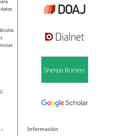
para
 datos
álculos
as
incias
o:
 -
Información
Para lectores/as