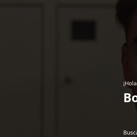
¡Hola
Bo
Busca