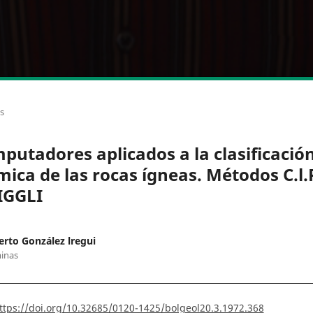
os
putadores aplicados a la clasificació
mica de las rocas ígneas. Métodos C.l.
IGGLI
to González lregui
inas
ttps://doi.org/10.32685/0120-1425/bolgeol20.3.1972.368