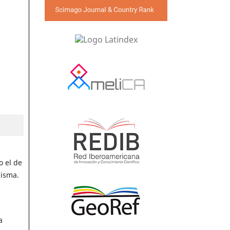
o el de
misma.
a