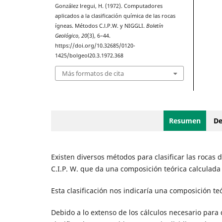
González lregui, H. (1972). Computadores
aplicados a la clasificación química de las rocas
ígneas. Métodos C.l.P.W. y NIGGLI.
Boletín
Geológico
,
20
(3), 6–44.
https://doi.org/10.32685/0120-
1425/bolgeol20.3.1972.368
Más formatos de cita
Resumen
De
Existen diversos métodos para clasificar las rocas
C.I.P. W. que da una composición teórica calculada
Esta clasificación nos indicaría una composición te
Debido a lo extenso de los cálculos necesario para 