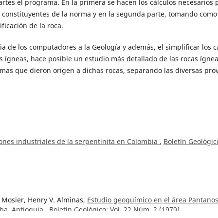
 partes el programa. En la primera se hacen los cálculos necesarios 
 constituyentes de la norma y en la segunda parte, tomando como
ficación de la roca.
a de los computadores a la Geología y además, el simplificar los c
as ígneas, hace posible un estudio más detallado de las rocas ígne
as que dieron origen a dichas rocas, separando las diversas prov
iones industriales de la serpentinita en Colombia
,
Boletín Geológic
L. Mosier, Henry V. Alminas,
Estudio geoquímico en el área Pantanos
iba, Antioquia
,
Boletín Geológico: Vol. 22 Núm. 2 (1979)