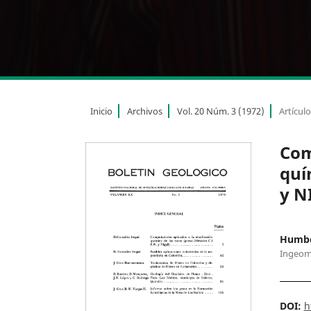
Inicio
Archivos
Vol. 20 Núm. 3 (1972)
Artícul
Com
quí
y N
Humber
Ingeom
DOI:
h