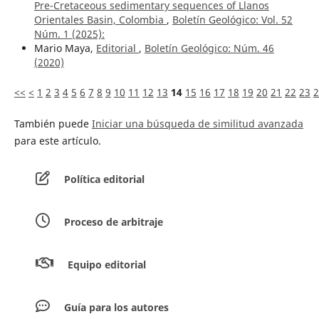
Pre-Cretaceous sedimentary sequences of Llanos
Orientales Basin, Colombia
,
Boletín Geológico: Vol. 52
Núm. 1 (2025):
Mario Maya,
Editorial
,
Boletín Geológico: Núm. 46
(2020)
<<
<
1
2
3
4
5
6
7
8
9
10
11
12
13
14
15
16
17
18
19
20
21
22
23
2
También puede
Iniciar una búsqueda de similitud avanzada
para este artículo.
Política editorial
Proceso de arbitraje
Equipo editorial
Guía para los autores