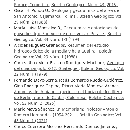
Puracé, Colombia
,
Boletín Geológico: Núm. 43 (2015)
Oscar H. Pulido U.,
Geología y geoquímica del área de
San Antonio, Cajamarca, Tolima
,
Boletín Geológico: Vol.
29 Núm. 2 (1988)
María Luisa Monsalve B.,
Geoquímica y dataciones de
episodios tipo San Vicente en el volcán Puracé
,
Boletín
Geológico: Vol. 33 Núm. 1-3 (1993)
Alcides Huguett Granados,
Resumen del estudio
hidrogeológico de la media y baja Guajira
,
Boletín
Geológico: Vol. 29 Núm. 1 (1988)
Carlos Ulloa Melo, Erasmo Rodríguez Martínez,
Geología
del cuadrángulo K-12, Guateque
,
Boletín Geológico: Vol.
22 Núm. 1 (1979)
Fernando Etayo-Serna, Jesús Bernardo Rueda-Gutiérrez,
Gina Rodríguez-Ospina, Diana María Montoya-Arenas,
Amonitas del Albiano superior en el horizonte fosilífero
de Berlín, norte de Caldas, Colombia
,
Boletín Geológico:
Vol. 52 Núm. 2 (2025)
Mario Maya Sánchez,
In Memoriam: Profesor Antonio
Romero Hernández (1954-2021)
,
Boletín Geológico: Vol.
48 Núm. 1 (2021)
Carlos Guerrero-Moreno, Hernando Dueñas-Jiménez,