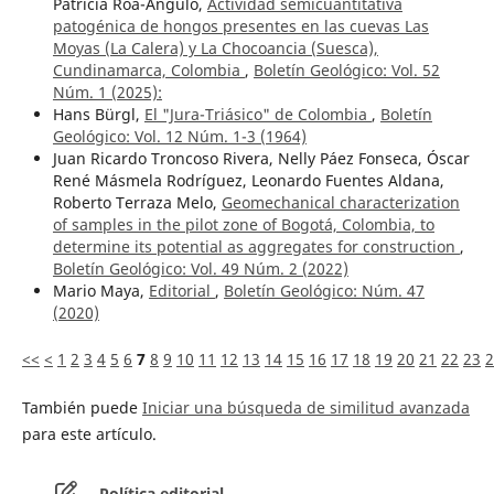
Patricia Roa-Ángulo,
Actividad semicuantitativa
patogénica de hongos presentes en las cuevas Las
Moyas (La Calera) y La Chocoancia (Suesca),
Cundinamarca, Colombia
,
Boletín Geológico: Vol. 52
Núm. 1 (2025):
Hans Bürgl,
El "Jura-Triásico" de Colombia
,
Boletín
Geológico: Vol. 12 Núm. 1-3 (1964)
Juan Ricardo Troncoso Rivera, Nelly Páez Fonseca, Óscar
René Másmela Rodríguez, Leonardo Fuentes Aldana,
Roberto Terraza Melo,
Geomechanical characterization
of samples in the pilot zone of Bogotá, Colombia, to
determine its potential as aggregates for construction
,
Boletín Geológico: Vol. 49 Núm. 2 (2022)
Mario Maya,
Editorial
,
Boletín Geológico: Núm. 47
(2020)
<<
<
1
2
3
4
5
6
7
8
9
10
11
12
13
14
15
16
17
18
19
20
21
22
23
2
También puede
Iniciar una búsqueda de similitud avanzada
para este artículo.
Política editorial