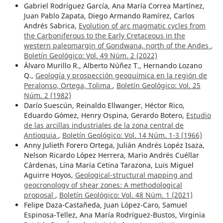
Gabriel Rodríguez García, Ana María Correa Martínez,
Juan Pablo Zapata, Diego Armando Ramírez, Carlos
Andrés Sabrica,
Evolution of arc magmatic cycles from
the Carboniferous to the Early Cretaceous in the
western paleomargin of Gondwana, north of the Andes
,
Boletín Geológico: Vol. 49 Núm. 2 (2022)
Álvaro Murillo R., Alberto Núñez T., Hernando Lozano
Q.,
Geología y prospección geoquímica en la región de
Peralonso, Ortega, Tolima
,
Boletín Geológico: Vol. 25
Núm. 2 (1982)
Darío Suescún, Reinaldo Ellwanger, Héctor Rico,
Eduardo Gómez, Henry Ospina, Gerardo Botero,
Estudio
de las arcillas industriales de la zona central de
Antioquia
,
Boletín Geológico: Vol. 14 Núm. 1-3 (1966)
Anny Julieth Forero Ortega, Julián Andrés Lopéz Isaza,
Nelson Ricardo López Herrera, Mario Andrés Cuéllar
Cárdenas, Lina Maria Cetina Tarazona, Luis Miguel
Aguirre Hoyos,
Geological-structural mapping and
geocronology of shear zones: A methodological
proposal
,
Boletín Geológico: Vol. 48 Núm. 1 (2021)
Felipe Daza-Castañeda, Juan López-Caro, Samuel
Espinosa-Tellez, Ana María Rodríguez-Bustos, Virginia