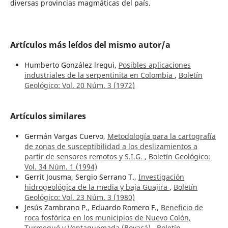
diversas provincias magmáticas del país.
Artículos más leídos del mismo autor/a
Humberto González lregui,
Posibles aplicaciones
industriales de la serpentinita en Colombia
,
Boletín
Geológico: Vol. 20 Núm. 3 (1972)
Artículos similares
Germán Vargas Cuervo,
Metodología para la cartografía
de zonas de susceptibilidad a los deslizamientos a
partir de sensores remotos y S.I.G.
,
Boletín Geológico:
Vol. 34 Núm. 1 (1994)
Gerrit Jousma, Sergio Serrano T.,
Investigación
hidrogeológica de la media y baja Guajira
,
Boletín
Geológico: Vol. 23 Núm. 3 (1980)
Jesús Zambrano P., Eduardo Romero F.,
Beneficio de
roca fosfórica en los municipios de Nuevo Colón,
Turmequé y Ventaquemada (Boyacá)
,
Boletín