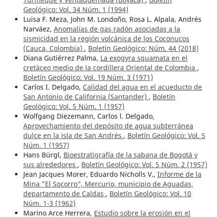
Geológico: Vol. 34 Núm. 1 (1994)
Luisa F. Meza, John M. Londoño, Rosa L. Alpala, Andrés
Narváez,
Anomalías de gas radón asociadas a la
sismicidad en la región volcánica de los Coconucos
(Cauca, Colombia)
,
Boletín Geológico: Núm. 44 (2018)
Diana Gutiérrez Palma,
La exogyra squamata en el
cretáceo medio de la cordillera Oriental de Colombia
,
Boletín Geológico: Vol. 19 Núm. 3 (1971)
Carlos I. Delgado,
Calidad del agua en el acueducto de
San Antonio de California (Santander)
,
Boletín
Geológico: Vol. 5 Núm. 1 (1957)
Wolfgang Diezemann, Carlos l. Delgado,
Aprovechamiento del depósito de agua subterránea
dulce en la isla de San Andrés
,
Boletín Geológico: Vol. 5
Núm. 1 (1957)
Hans Bürgl,
Bioestratigrafía de la sabana de Bogotá y
sus alrededores
,
Boletín Geológico: Vol. 5 Núm. 2 (1957)
Jean Jacques Morer, Eduardo Nicholls V.,
Informe de la
Mina "El Socorro", Mercurio, municipio de Aguadas,
departamento de Caldas
,
Boletín Geológico: Vol. 10
Núm. 1-3 (1962)
Marino Arce Herrera,
Estudio sobre la erosión en el