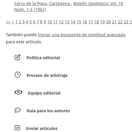
Cerro de la Popa, Cartagena
,
Boletín Geológico: Vol. 10
Núm. 1-3 (1962)
<<
<
1
2
3
4
5
6
7
8
9
10
11
12
13
14
15
16
17
18
19
20
21
22
23
2
También puede
Iniciar una búsqueda de similitud avanzada
para este artículo.
Política editorial
Proceso de arbitraje
Equipo editorial
Guía para los autores
Envíar artículos