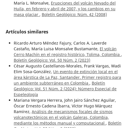
María L. Monsalve,
Erupciones del volcán Nevado del
Huila, en febrero y abril de 2007, y los cambios en su
masa glaciar
,
Boletín Geológico: Núm. 42 (2008)
Artículos similares
Ricardo Arturo Méndez Fajury, Carlos A. Laverde
Castaño, María Luisa Monsalve Bustamante,
El volcán
Cerro Machín en el registro histórico, Tolima, Colombia
,
Boletín Geológico: Vol. 50 Núm. 2 (2023)
César Augusto Castellanos-Morales, Frank Vargas, Wadi
Elim Sosa-González,
Un evento de extinción local en el
área kárstica de La Paz, Santander. Primer registro para
un ambiente subterráneo en Colombia
,
Boletín
Geológico: Vol. 51 Núm. 2 (2024): Número Especial de
Espeleología
Mariana Vergara Herrera, John Jairo Sánchez Aguilar,
Óscar Ernesto Cadena Ibarra, Víctor Hugo Márquez
Ramírez,
Análisis de mecanismos focales de sismos
volcanotectónicos en el volcán Galeras, Colombia,
mediante los métodos manual y computacional
,
Boletín