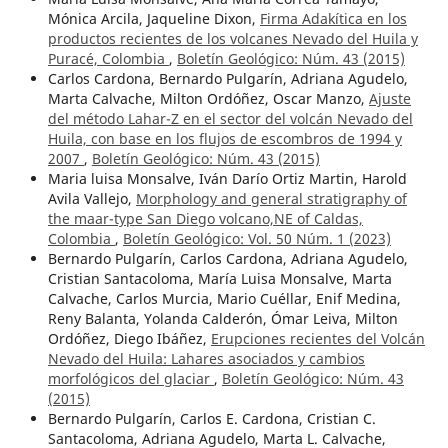
Mónica Arcila, Jaqueline Dixon,
Firma Adakítica en los
productos recientes de los volcanes Nevado del Huila y
Puracé, Colombia
,
Boletín Geológico: Núm. 43 (2015)
Carlos Cardona, Bernardo Pulgarín, Adriana Agudelo,
Marta Calvache, Milton Ordóñez, Oscar Manzo,
Ajuste
del método Lahar-Z en el sector del volcán Nevado del
Huila, con base en los flujos de escombros de 1994 y
2007
,
Boletín Geológico: Núm. 43 (2015)
Maria luisa Monsalve, Iván Darío Ortiz Martin, Harold
Avila Vallejo,
Morphology and general stratigraphy of
the maar-type San Diego volcano,NE of Caldas,
Colombia
,
Boletín Geológico: Vol. 50 Núm. 1 (2023)
Bernardo Pulgarín, Carlos Cardona, Adriana Agudelo,
Cristian Santacoloma, María Luisa Monsalve, Marta
Calvache, Carlos Murcia, Mario Cuéllar, Enif Medina,
Reny Balanta, Yolanda Calderón, Ómar Leiva, Milton
Ordóñez, Diego Ibáñez,
Erupciones recientes del Volcán
Nevado del Huila: Lahares asociados y cambios
morfológicos del glaciar
,
Boletín Geológico: Núm. 43
(2015)
Bernardo Pulgarín, Carlos E. Cardona, Cristian C.
Santacoloma, Adriana Agudelo, Marta L. Calvache,