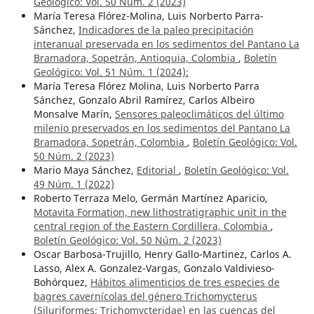
Geológico: Vol. 50 Núm. 2 (2023)
María Teresa Flórez-Molina, Luis Norberto Parra-
Sánchez,
Indicadores de la paleo precipitación
interanual preservada en los sedimentos del Pantano La
Bramadora, Sopetrán, Antioquia, Colombia
,
Boletín
Geológico: Vol. 51 Núm. 1 (2024):
María Teresa Flórez Molina, Luis Norberto Parra
Sánchez, Gonzalo Abril Ramírez, Carlos Albeiro
Monsalve Marín,
Sensores paleoclimáticos del último
milenio preservados en los sedimentos del Pantano La
Bramadora, Sopetrán, Colombia
,
Boletín Geológico: Vol.
50 Núm. 2 (2023)
Mario Maya Sánchez,
Editorial
,
Boletín Geológico: Vol.
49 Núm. 1 (2022)
Roberto Terraza Melo, Germán Martínez Aparicio,
Motavita Formation, new lithostratigraphic unit in the
central region of the Eastern Cordillera, Colombia
,
Boletín Geológico: Vol. 50 Núm. 2 (2023)
Oscar Barbosa-Trujillo, Henry Gallo-Martinez, Carlos A.
Lasso, Alex A. Gonzalez-Vargas, Gonzalo Valdivieso-
Bohórquez,
Hábitos alimenticios de tres especies de
bagres cavernícolas del género Trichomycterus
(Siluriformes; Trichomycteridae) en las cuencas del