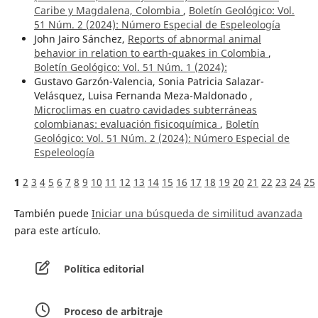
Caribe y Magdalena, Colombia
,
Boletín Geológico: Vol.
51 Núm. 2 (2024): Número Especial de Espeleología
John Jairo Sánchez,
Reports of abnormal animal
behavior in relation to earth-quakes in Colombia
,
Boletín Geológico: Vol. 51 Núm. 1 (2024):
Gustavo Garzón-Valencia, Sonia Patricia Salazar-
Velásquez, Luisa Fernanda Meza-Maldonado ,
Microclimas en cuatro cavidades subterráneas
colombianas: evaluación fisicoquímica
,
Boletín
Geológico: Vol. 51 Núm. 2 (2024): Número Especial de
Espeleología
1
2
3
4
5
6
7
8
9
10
11
12
13
14
15
16
17
18
19
20
21
22
23
24
25
También puede
Iniciar una búsqueda de similitud avanzada
para este artículo.
Política editorial
Proceso de arbitraje