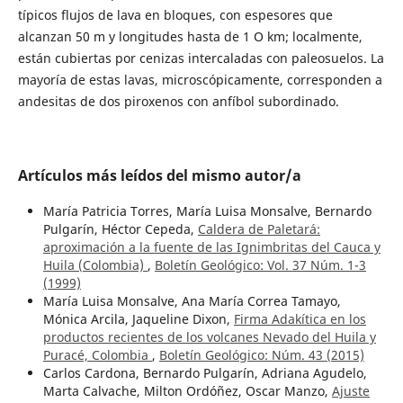
típicos flujos de lava en bloques, con espesores que
alcanzan 50 m y longitudes hasta de 1 O km; localmente,
están cubiertas por cenizas intercaladas con paleosuelos. La
mayoría de estas lavas, microscópicamente, corresponden a
andesitas de dos piroxenos con anfíbol subordinado.
Artículos más leídos del mismo autor/a
María Patricia Torres, María Luisa Monsalve, Bernardo
Pulgarín, Héctor Cepeda,
Caldera de Paletará:
aproximación a la fuente de las Ignimbritas del Cauca y
Huila (Colombia)
,
Boletín Geológico: Vol. 37 Núm. 1-3
(1999)
María Luisa Monsalve, Ana María Correa Tamayo,
Mónica Arcila, Jaqueline Dixon,
Firma Adakítica en los
productos recientes de los volcanes Nevado del Huila y
Puracé, Colombia
,
Boletín Geológico: Núm. 43 (2015)
Carlos Cardona, Bernardo Pulgarín, Adriana Agudelo,
Marta Calvache, Milton Ordóñez, Oscar Manzo,
Ajuste