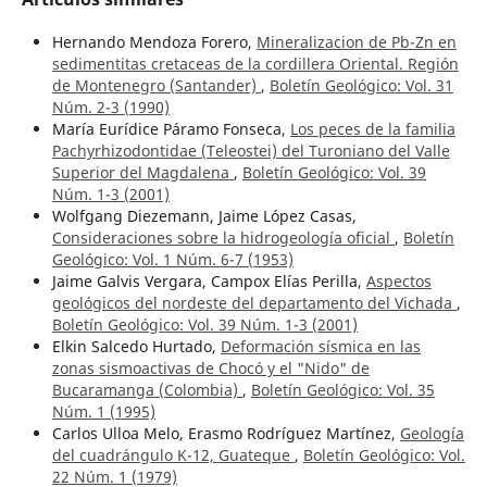
Hernando Mendoza Forero,
Mineralizacion de Pb-Zn en
sedimentitas cretaceas de la cordillera Oriental. Región
de Montenegro (Santander)
,
Boletín Geológico: Vol. 31
Núm. 2-3 (1990)
María Eurídice Páramo Fonseca,
Los peces de la familia
Pachyrhizodontidae (Teleostei) del Turoniano del Valle
Superior del Magdalena
,
Boletín Geológico: Vol. 39
Núm. 1-3 (2001)
Wolfgang Diezemann, Jaime López Casas,
Consideraciones sobre la hidrogeología oficial
,
Boletín
Geológico: Vol. 1 Núm. 6-7 (1953)
Jaime Galvis Vergara, Campox Elías Perilla,
Aspectos
geológicos del nordeste del departamento del Vichada
,
Boletín Geológico: Vol. 39 Núm. 1-3 (2001)
Elkin Salcedo Hurtado,
Deformación sísmica en las
zonas sismoactivas de Chocó y el "Nido" de
Bucaramanga (Colombia)
,
Boletín Geológico: Vol. 35
Núm. 1 (1995)
Carlos Ulloa Melo, Erasmo Rodríguez Martínez,
Geología
del cuadrángulo K-12, Guateque
,
Boletín Geológico: Vol.
22 Núm. 1 (1979)