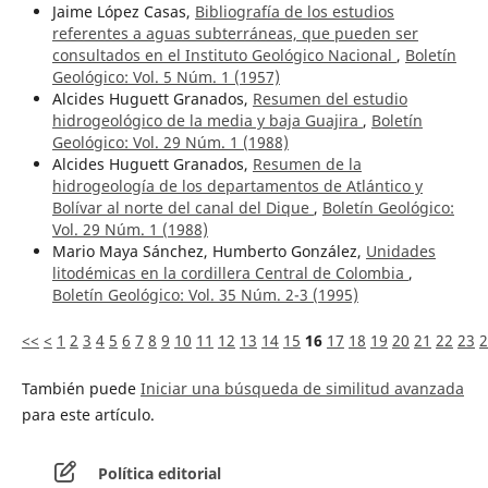
Jaime López Casas,
Bibliografía de los estudios
referentes a aguas subterráneas, que pueden ser
consultados en el Instituto Geológico Nacional
,
Boletín
Geológico: Vol. 5 Núm. 1 (1957)
Alcides Huguett Granados,
Resumen del estudio
hidrogeológico de la media y baja Guajira
,
Boletín
Geológico: Vol. 29 Núm. 1 (1988)
Alcides Huguett Granados,
Resumen de la
hidrogeología de los departamentos de Atlántico y
Bolívar al norte del canal del Dique
,
Boletín Geológico:
Vol. 29 Núm. 1 (1988)
Mario Maya Sánchez, Humberto González,
Unidades
litodémicas en la cordillera Central de Colombia
,
Boletín Geológico: Vol. 35 Núm. 2-3 (1995)
<<
<
1
2
3
4
5
6
7
8
9
10
11
12
13
14
15
16
17
18
19
20
21
22
23
2
También puede
Iniciar una búsqueda de similitud avanzada
para este artículo.
Política editorial