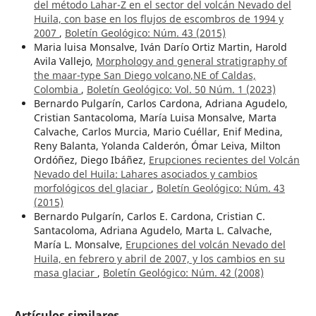
del método Lahar-Z en el sector del volcán Nevado del
Huila, con base en los flujos de escombros de 1994 y
2007
,
Boletín Geológico: Núm. 43 (2015)
Maria luisa Monsalve, Iván Darío Ortiz Martin, Harold
Avila Vallejo,
Morphology and general stratigraphy of
the maar-type San Diego volcano,NE of Caldas,
Colombia
,
Boletín Geológico: Vol. 50 Núm. 1 (2023)
Bernardo Pulgarín, Carlos Cardona, Adriana Agudelo,
Cristian Santacoloma, María Luisa Monsalve, Marta
Calvache, Carlos Murcia, Mario Cuéllar, Enif Medina,
Reny Balanta, Yolanda Calderón, Ómar Leiva, Milton
Ordóñez, Diego Ibáñez,
Erupciones recientes del Volcán
Nevado del Huila: Lahares asociados y cambios
morfológicos del glaciar
,
Boletín Geológico: Núm. 43
(2015)
Bernardo Pulgarín, Carlos E. Cardona, Cristian C.
Santacoloma, Adriana Agudelo, Marta L. Calvache,
María L. Monsalve,
Erupciones del volcán Nevado del
Huila, en febrero y abril de 2007, y los cambios en su
masa glaciar
,
Boletín Geológico: Núm. 42 (2008)
Artículos similares