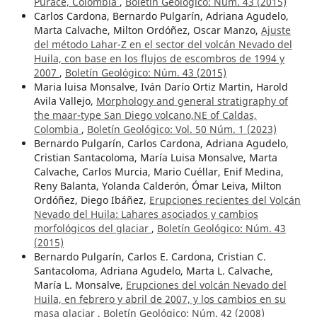
Puracé, Colombia
,
Boletín Geológico: Núm. 43 (2015)
Carlos Cardona, Bernardo Pulgarín, Adriana Agudelo,
Marta Calvache, Milton Ordóñez, Oscar Manzo,
Ajuste
del método Lahar-Z en el sector del volcán Nevado del
Huila, con base en los flujos de escombros de 1994 y
2007
,
Boletín Geológico: Núm. 43 (2015)
Maria luisa Monsalve, Iván Darío Ortiz Martin, Harold
Avila Vallejo,
Morphology and general stratigraphy of
the maar-type San Diego volcano,NE of Caldas,
Colombia
,
Boletín Geológico: Vol. 50 Núm. 1 (2023)
Bernardo Pulgarín, Carlos Cardona, Adriana Agudelo,
Cristian Santacoloma, María Luisa Monsalve, Marta
Calvache, Carlos Murcia, Mario Cuéllar, Enif Medina,
Reny Balanta, Yolanda Calderón, Ómar Leiva, Milton
Ordóñez, Diego Ibáñez,
Erupciones recientes del Volcán
Nevado del Huila: Lahares asociados y cambios
morfológicos del glaciar
,
Boletín Geológico: Núm. 43
(2015)
Bernardo Pulgarín, Carlos E. Cardona, Cristian C.
Santacoloma, Adriana Agudelo, Marta L. Calvache,
María L. Monsalve,
Erupciones del volcán Nevado del
Huila, en febrero y abril de 2007, y los cambios en su
masa glaciar
,
Boletín Geológico: Núm. 42 (2008)