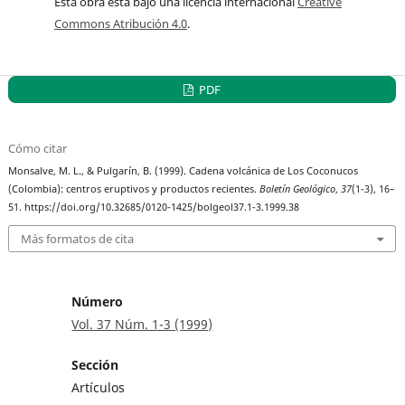
Esta obra está bajo una licencia internacional
Creative
Commons Atribución 4.0
.
PDF
Cómo citar
Monsalve, M. L., & Pulgarín, B. (1999). Cadena volcánica de Los Coconucos
(Colombia): centros eruptivos y productos recientes.
Boletín Geológico
,
37
(1-3), 16–
51. https://doi.org/10.32685/0120-1425/bolgeol37.1-3.1999.38
Más formatos de cita
Número
Vol. 37 Núm. 1-3 (1999)
Sección
Artículos