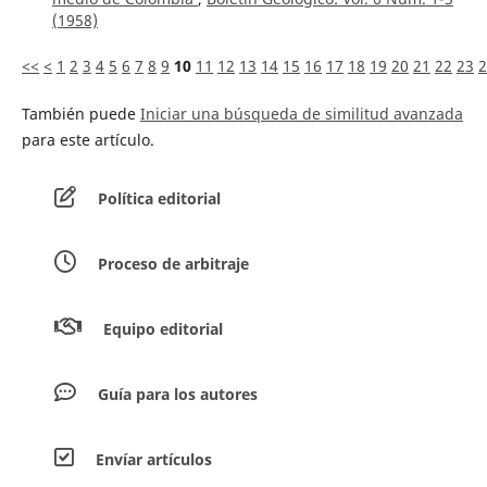
(1958)
<<
<
1
2
3
4
5
6
7
8
9
10
11
12
13
14
15
16
17
18
19
20
21
22
23
2
También puede
Iniciar una búsqueda de similitud avanzada
para este artículo.
Política editorial
Proceso de arbitraje
Equipo editorial
Guía para los autores
Envíar artículos