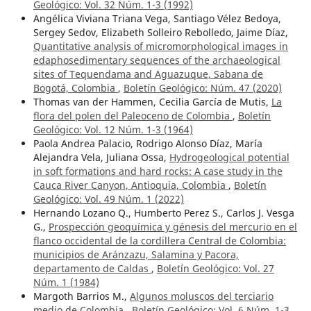
Geológico: Vol. 32 Núm. 1-3 (1992)
Angélica Viviana Triana Vega, Santiago Vélez Bedoya,
Sergey Sedov, Elizabeth Solleiro Rebolledo, Jaime Díaz,
Quantitative analysis of micromorphological images in
edaphosedimentary sequences of the archaeological
sites of Tequendama and Aguazuque, Sabana de
Bogotá, Colombia
,
Boletín Geológico: Núm. 47 (2020)
Thomas van der Hammen, Cecilia García de Mutis,
La
flora del polen del Paleoceno de Colombia
,
Boletín
Geológico: Vol. 12 Núm. 1-3 (1964)
Paola Andrea Palacio, Rodrigo Alonso Díaz, María
Alejandra Vela, Juliana Ossa,
Hydrogeological potential
in soft formations and hard rocks: A case study in the
Cauca River Canyon, Antioquia, Colombia
,
Boletín
Geológico: Vol. 49 Núm. 1 (2022)
Hernando Lozano Q., Humberto Perez S., Carlos J. Vesga
G.,
Prospección geoquímica y génesis del mercurio en el
flanco occidental de la cordillera Central de Colombia:
municipios de Aránzazu, Salamina y Pacora,
departamento de Caldas
,
Boletín Geológico: Vol. 27
Núm. 1 (1984)
Margoth Barrios M.,
Algunos moluscos del terciario
medio de Colombia
,
Boletín Geológico: Vol. 6 Núm. 1-3