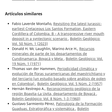
Artículos similares
Fabio Laverde Montaño,
Revisiting the latest Jurassic-
earliest Cretaceous Los Santos Formation, Eastern
Cordillera of Colombia. B – A transgressive river mouth
deposit in a syntectonic scenario
,
Boletín Geológico:
Vol. 50 Núm. 1 (2023)
Donald H. Mc Laughlin, Marino Arce H.,
Recursos
minerales de parte de los departamentos de
Cundinamarca, Boyacá y Meta
,
Boletín Geológico: Vol.
19 Núm. 1 (1971)
Thomas van der Hammen,
Periodicidad climática y
evolución de floras suramericanas del maestrichtiano y
del terciario (un estudio basado sobre análisis de polen
en Colombia)
,
Boletín Geológico: Vol. 5 Núm. 2 (1957)
Hernán Restrepo A.,
Reconocimiento geológico de la
región Boavita–La Uvita, departamento de Boyacá
,
Boletín Geológico: Vol. 8 Núm. 1-3 (1960)
Gustavo Sarmiento Pérez,
Palinología de la Formación
Guaduas. Estratigráfica y sistemática
,
Boletín