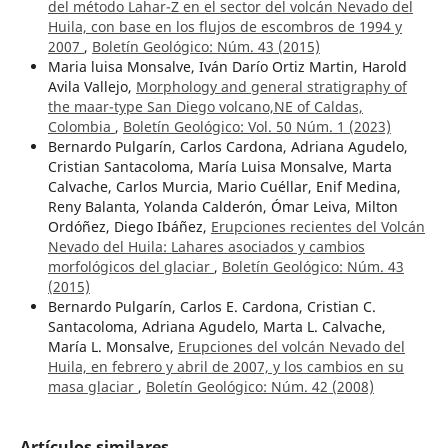
del método Lahar-Z en el sector del volcán Nevado del
Huila, con base en los flujos de escombros de 1994 y
2007
,
Boletín Geológico: Núm. 43 (2015)
Maria luisa Monsalve, Iván Darío Ortiz Martin, Harold
Avila Vallejo,
Morphology and general stratigraphy of
the maar-type San Diego volcano,NE of Caldas,
Colombia
,
Boletín Geológico: Vol. 50 Núm. 1 (2023)
Bernardo Pulgarín, Carlos Cardona, Adriana Agudelo,
Cristian Santacoloma, María Luisa Monsalve, Marta
Calvache, Carlos Murcia, Mario Cuéllar, Enif Medina,
Reny Balanta, Yolanda Calderón, Ómar Leiva, Milton
Ordóñez, Diego Ibáñez,
Erupciones recientes del Volcán
Nevado del Huila: Lahares asociados y cambios
morfológicos del glaciar
,
Boletín Geológico: Núm. 43
(2015)
Bernardo Pulgarín, Carlos E. Cardona, Cristian C.
Santacoloma, Adriana Agudelo, Marta L. Calvache,
María L. Monsalve,
Erupciones del volcán Nevado del
Huila, en febrero y abril de 2007, y los cambios en su
masa glaciar
,
Boletín Geológico: Núm. 42 (2008)
Artículos similares