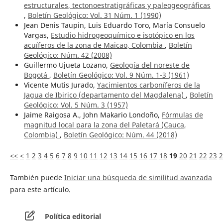
estructurales, tectonoestratigráficas y paleogeográficas
,
Boletín Geológico: Vol. 31 Núm. 1 (1990)
Jean Denis Taupin, Luis Eduardo Toro, María Consuelo
Vargas,
Estudio hidrogeoquímico e isotópico en los
acuíferos de la zona de Maicao, Colombia
,
Boletín
Geológico: Núm. 42 (2008)
Guillermo Ujueta Lozano,
Geología del noreste de
Bogotá
,
Boletín Geológico: Vol. 9 Núm. 1-3 (1961)
Vicente Mutis Jurado,
Yacimientos carboníferos de la
Jagua de Ibirico (departamento del Magdalena)
,
Boletín
Geológico: Vol. 5 Núm. 3 (1957)
Jaime Raigosa A., John Makario Londoño,
Fórmulas de
magnitud local para la zona del Paletará (Cauca,
Colombia)
,
Boletín Geológico: Núm. 44 (2018)
<<
<
1
2
3
4
5
6
7
8
9
10
11
12
13
14
15
16
17
18
19
20
21
22
23
2
También puede
Iniciar una búsqueda de similitud avanzada
para este artículo.
Política editorial