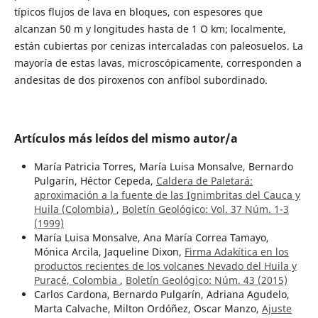
típicos flujos de lava en bloques, con espesores que
alcanzan 50 m y longitudes hasta de 1 O km; localmente,
están cubiertas por cenizas intercaladas con paleosuelos. La
mayoría de estas lavas, microscópicamente, corresponden a
andesitas de dos piroxenos con anfíbol subordinado.
Artículos más leídos del mismo autor/a
María Patricia Torres, María Luisa Monsalve, Bernardo
Pulgarín, Héctor Cepeda,
Caldera de Paletará:
aproximación a la fuente de las Ignimbritas del Cauca y
Huila (Colombia)
,
Boletín Geológico: Vol. 37 Núm. 1-3
(1999)
María Luisa Monsalve, Ana María Correa Tamayo,
Mónica Arcila, Jaqueline Dixon,
Firma Adakítica en los
productos recientes de los volcanes Nevado del Huila y
Puracé, Colombia
,
Boletín Geológico: Núm. 43 (2015)
Carlos Cardona, Bernardo Pulgarín, Adriana Agudelo,
Marta Calvache, Milton Ordóñez, Oscar Manzo,
Ajuste