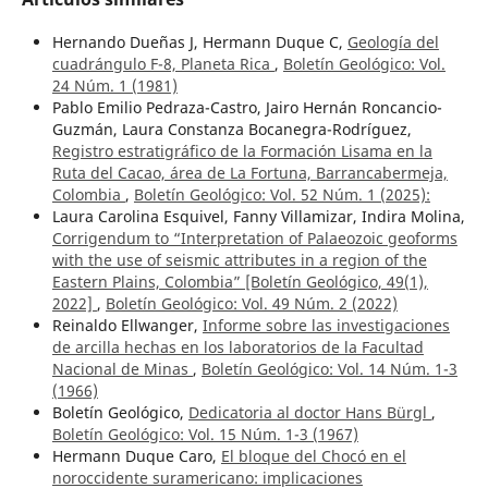
Hernando Dueñas J, Hermann Duque C,
Geología del
cuadrángulo F-8, Planeta Rica
,
Boletín Geológico: Vol.
24 Núm. 1 (1981)
Pablo Emilio Pedraza-Castro, Jairo Hernán Roncancio-
Guzmán, Laura Constanza Bocanegra-Rodríguez,
Registro estratigráfico de la Formación Lisama en la
Ruta del Cacao, área de La Fortuna, Barrancabermeja,
Colombia
,
Boletín Geológico: Vol. 52 Núm. 1 (2025):
Laura Carolina Esquivel, Fanny Villamizar, Indira Molina,
Corrigendum to “Interpretation of Palaeozoic geoforms
with the use of seismic attributes in a region of the
Eastern Plains, Colombia” [Boletín Geológico, 49(1),
2022]
,
Boletín Geológico: Vol. 49 Núm. 2 (2022)
Reinaldo Ellwanger,
Informe sobre las investigaciones
de arcilla hechas en los laboratorios de la Facultad
Nacional de Minas
,
Boletín Geológico: Vol. 14 Núm. 1-3
(1966)
Boletín Geológico,
Dedicatoria al doctor Hans Bürgl
,
Boletín Geológico: Vol. 15 Núm. 1-3 (1967)
Hermann Duque Caro,
El bloque del Chocó en el
noroccidente suramericano: implicaciones