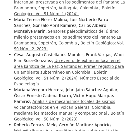
interanual preservada en los sedimentos del Pantano La
Bramadora, Sopetrán, Antioquia, Colombia
,
Boletín
Geológico: Vol. 51 Núm. 1 (2024):
María Teresa Flórez Molina, Luis Norberto Parra
Sánchez, Gonzalo Abril Ramírez, Carlos Albeiro
Monsalve Marín,
Sensores paleoclimáticos del último
milenio preservados en los sedimentos del Pantano La
Bramadora, Sopetrán, Colombia
,
Boletín Geológico: Vol.
50 Núm. 2 (2023)
César Augusto Castellanos-Morales, Frank Vargas, Wadi
Elim Sosa-González,
Un evento de extinción local en el
área kárstica de La Paz, Santander. Primer registro para
un ambiente subterráneo en Colombia
,
Boletín
Geológico: Vol. 51 Núm. 2 (2024): Número Especial de
Espeleología
Mariana Vergara Herrera, John Jairo Sánchez Aguilar,
Óscar Ernesto Cadena Ibarra, Víctor Hugo Márquez
Ramírez,
Análisis de mecanismos focales de sismos
volcanotectónicos en el volcán Galeras, Colombia,
mediante los métodos manual y computacional
,
Boletín
Geológico: Vol. 50 Núm. 2 (2023)
Roberto Terraza Melo, Germán Martínez Aparicio,
Motavita Formation, new lithostratigraphic unit in the