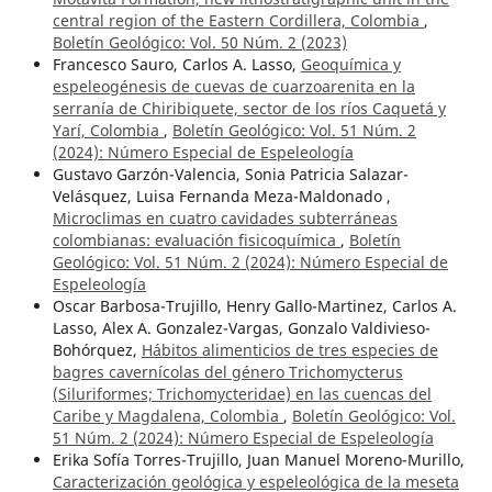
central region of the Eastern Cordillera, Colombia
,
Boletín Geológico: Vol. 50 Núm. 2 (2023)
Francesco Sauro, Carlos A. Lasso,
Geoquímica y
espeleogénesis de cuevas de cuarzoarenita en la
serranía de Chiribiquete, sector de los ríos Caquetá y
Yarí, Colombia
,
Boletín Geológico: Vol. 51 Núm. 2
(2024): Número Especial de Espeleología
Gustavo Garzón-Valencia, Sonia Patricia Salazar-
Velásquez, Luisa Fernanda Meza-Maldonado ,
Microclimas en cuatro cavidades subterráneas
colombianas: evaluación fisicoquímica
,
Boletín
Geológico: Vol. 51 Núm. 2 (2024): Número Especial de
Espeleología
Oscar Barbosa-Trujillo, Henry Gallo-Martinez, Carlos A.
Lasso, Alex A. Gonzalez-Vargas, Gonzalo Valdivieso-
Bohórquez,
Hábitos alimenticios de tres especies de
bagres cavernícolas del género Trichomycterus
(Siluriformes; Trichomycteridae) en las cuencas del
Caribe y Magdalena, Colombia
,
Boletín Geológico: Vol.
51 Núm. 2 (2024): Número Especial de Espeleología
Erika Sofía Torres-Trujillo, Juan Manuel Moreno-Murillo,
Caracterización geológica y espeleológica de la meseta