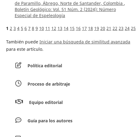
de Paramillo, Ábrego, Norte de Santander, Colombia
,
Boletín Geológico: Vol. 51 Núm. 2 (2024): Número
Especial de Espeleología
1
2
3
4
5
6
7
8
9
10
11
12
13
14
15
16
17
18
19
20
21
22
23
24
25
También puede
Iniciar una búsqueda de similitud avanzada
para este artículo.
Política editorial
Proceso de arbitraje
Equipo editorial
Guía para los autores