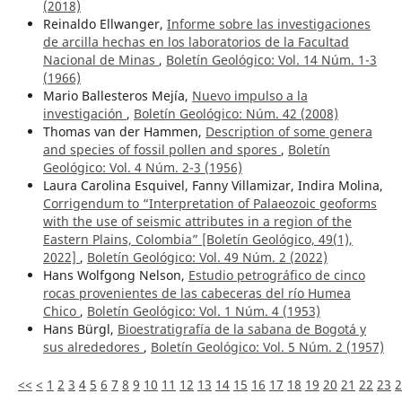
(2018)
Reinaldo Ellwanger,
Informe sobre las investigaciones
de arcilla hechas en los laboratorios de la Facultad
Nacional de Minas
,
Boletín Geológico: Vol. 14 Núm. 1-3
(1966)
Mario Ballesteros Mejía,
Nuevo impulso a la
investigación
,
Boletín Geológico: Núm. 42 (2008)
Thomas van der Hammen,
Description of some genera
and species of fossil pollen and spores
,
Boletín
Geológico: Vol. 4 Núm. 2-3 (1956)
Laura Carolina Esquivel, Fanny Villamizar, Indira Molina,
Corrigendum to “Interpretation of Palaeozoic geoforms
with the use of seismic attributes in a region of the
Eastern Plains, Colombia” [Boletín Geológico, 49(1),
2022]
,
Boletín Geológico: Vol. 49 Núm. 2 (2022)
Hans Wolfgong Nelson,
Estudio petrográfico de cinco
rocas provenientes de las cabeceras del río Humea
Chico
,
Boletín Geológico: Vol. 1 Núm. 4 (1953)
Hans Bürgl,
Bioestratigrafía de la sabana de Bogotá y
sus alrededores
,
Boletín Geológico: Vol. 5 Núm. 2 (1957)
<<
<
1
2
3
4
5
6
7
8
9
10
11
12
13
14
15
16
17
18
19
20
21
22
23
2