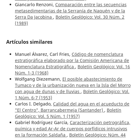
Giancarlo Renzoni,
Comparación entre las secuencias
metasedimentarias de la Serranía de Naquén y de la
Serra Da Jacobina
,
Boletín Geológico: Vol. 30 Núm. 2
(1989)
Artículos similares
Manuel Álvarez, Carl Fries,
Código de nomenclatura
estratigráfica elaborado por la Comisión Americana de
Nomenclatura Estratigráfica
,
Boletín Geológico: Vol. 16
Núm. 1-3 (1968)
Wolfgang Diezemann,
El posible abastecimiento de
Tumaco y de la urbanización nueva en la Isla del Morro
con agua de dunas y de lluvias
,
Boletín Geológico: Vol.
1 Núm. 6-7 (1953)
Carlos I. Delgado,
Calidad del agua en el acueducto de
"El Centro", Barrancabermeja (Santander)
,
Boletín
Geológico: Vol. 5 Núm. 1 (1957)
Gabriel Rodríguez García,
Caracterización petrográfica,
química y edad Ar-Ar de cuerpos porfídicos intrusivos
en la formación Saldaña
,
Boletín Geológico: Núm. 44