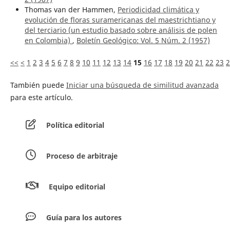
Thomas van der Hammen,
Periodicidad climática y
evolución de floras suramericanas del maestrichtiano y
del terciario (un estudio basado sobre análisis de polen
en Colombia)
,
Boletín Geológico: Vol. 5 Núm. 2 (1957)
<<
<
1
2
3
4
5
6
7
8
9
10
11
12
13
14
15
16
17
18
19
20
21
22
23
2
También puede
Iniciar una búsqueda de similitud avanzada
para este artículo.
Política editorial
Proceso de arbitraje
Equipo editorial
Guía para los autores