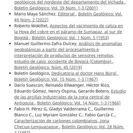
geológicos del nordeste del departamento del Vichada
,
Boletín Geológico: Vol. 39 Núm. 1-3 (2001)
Mario Maya Sánchez,
Editorial
,
Boletín Geológico: Vol.
49 Núm. 2 (2022)
Roberto Wokittet,
Aspectos del yacimiento de caliza en
la Hoya del cobre en el páramo de Sumapaz, al sur de
Bogotá
,
Boletín Geológico: Vol. 1 Núm. 5 (1953)
Manuel Guillermo Zafra Dulcey,
Análisis de anomalías
geobotánicas a partir del procesamiento e
interpretación de productos de sensores remotos,
estudio de caso: occidente de Boyacá (Colombia)
,
Boletín Geológico: Núm. 45 (2019)
Boletín Geológico,
Dedicatoria al doctor Hans Bürgl
,
Boletín Geológico: Vol. 15 Núm. 1-3 (1967)
Darío Suescún, Reinaldo Ellwanger, Héctor Rico,
Eduardo Gómez, Henry Ospina, Gerardo Botero,
Estudio
de las arcillas industriales de la zona central de
Antioquia
,
Boletín Geológico: Vol. 14 Núm. 1-3 (1966)
Fabio H. Pérez G, Gladys Valderrama C., Guillermo
Blanco C., Luz Myriam González C., Fabio García C.,
Caracterización de carbones colombianos, zona
Checua–Lenguazaque
,
Boletín Geológico: Vol. 28 Núm.
2 (1987)