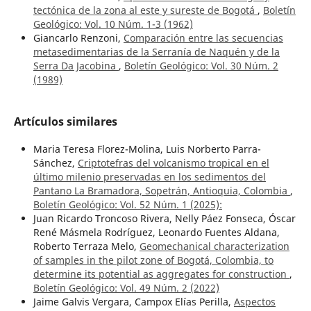
tectónica de la zona al este y sureste de Bogotá
,
Boletín
Geológico: Vol. 10 Núm. 1-3 (1962)
Giancarlo Renzoni,
Comparación entre las secuencias
metasedimentarias de la Serranía de Naquén y de la
Serra Da Jacobina
,
Boletín Geológico: Vol. 30 Núm. 2
(1989)
Artículos similares
Maria Teresa Florez-Molina, Luis Norberto Parra-
Sánchez,
Criptotefras del volcanismo tropical en el
último milenio preservadas en los sedimentos del
Pantano La Bramadora, Sopetrán, Antioquia, Colombia
,
Boletín Geológico: Vol. 52 Núm. 1 (2025):
Juan Ricardo Troncoso Rivera, Nelly Páez Fonseca, Óscar
René Másmela Rodríguez, Leonardo Fuentes Aldana,
Roberto Terraza Melo,
Geomechanical characterization
of samples in the pilot zone of Bogotá, Colombia, to
determine its potential as aggregates for construction
,
Boletín Geológico: Vol. 49 Núm. 2 (2022)
Jaime Galvis Vergara, Campox Elías Perilla,
Aspectos