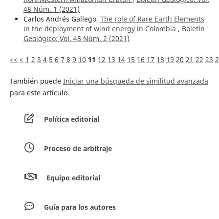
48 Núm. 1 (2021)
Carlos Andrés Gallego,
The role of Rare Earth Elements
in the deployment of wind energy in Colombia
,
Boletín
Geológico: Vol. 48 Núm. 2 (2021)
<<
<
1
2
3
4
5
6
7
8
9
10
11
12
13
14
15
16
17
18
19
20
21
22
23
2
También puede
Iniciar una búsqueda de similitud avanzada
para este artículo.
Política editorial
Proceso de arbitraje
Equipo editorial
Guía para los autores