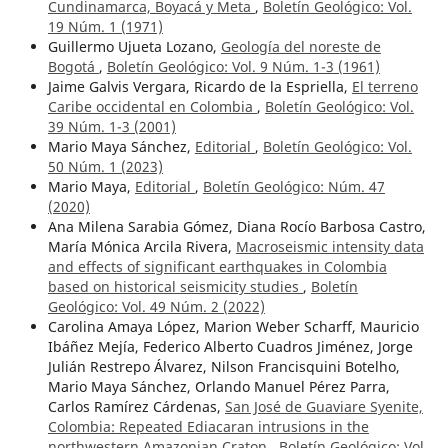
Cundinamarca, Boyacá y Meta
,
Boletín Geológico: Vol.
19 Núm. 1 (1971)
Guillermo Ujueta Lozano,
Geología del noreste de
Bogotá
,
Boletín Geológico: Vol. 9 Núm. 1-3 (1961)
Jaime Galvis Vergara, Ricardo de la Espriella,
El terreno
Caribe occidental en Colombia
,
Boletín Geológico: Vol.
39 Núm. 1-3 (2001)
Mario Maya Sánchez,
Editorial
,
Boletín Geológico: Vol.
50 Núm. 1 (2023)
Mario Maya,
Editorial
,
Boletín Geológico: Núm. 47
(2020)
Ana Milena Sarabia Gómez, Diana Rocío Barbosa Castro,
María Mónica Arcila Rivera,
Macroseismic intensity data
and effects of significant earthquakes in Colombia
based on historical seismicity studies
,
Boletín
Geológico: Vol. 49 Núm. 2 (2022)
Carolina Amaya López, Marion Weber Scharff, Mauricio
Ibáñez Mejía, Federico Alberto Cuadros Jiménez, Jorge
Julián Restrepo Álvarez, Nilson Francisquini Botelho,
Mario Maya Sánchez, Orlando Manuel Pérez Parra,
Carlos Ramírez Cárdenas,
San José de Guaviare Syenite,
Colombia: Repeated Ediacaran intrusions in the
northwestern Amazonian Craton
,
Boletín Geológico: Vol.