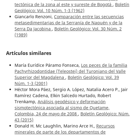
tectónica de la zona al este y sureste de Bogotá
,
Boletín
Geológico: Vol. 10 Núm. 1-3 (1962)
Giancarlo Renzoni,
Comparación entre las secuencias
metasedimentarias de la Serranía de Naquén y de la
Serra Da Jacobina
,
Boletín Geológico: Vol. 30 Núm. 2
(1989)
Artículos similares
María Eurídice Páramo Fonseca,
Los peces de la familia
Pachyrhizodontidae (Teleostei) del Turoniano del Valle
Superior del Magdalena
,
Boletín Geológico: Vol. 39
Núm. 1-3 (2001)
Héctor Mora Páez, Sergio A. López, Natalia Acero P., Jair
Ramírez Cadena, Elkin Salcedo Hurtado, Robert
Trenkamp,
Análisis geodésico y deformación
sismotectónica asociada al sismo de Quetame,
Colombia, 24 de mayo de 2008
,
Boletín Geológico: Núm.
43 (2015)
Donald H. Mc Laughlin, Marino Arce H.,
Recursos
minerales de parte de los departamentos de