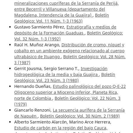
mineralizaciones cupríferas de la Serranía de Perijá,
entre Becerril y Villanueva (departamento del
Magdalena, Intendencia de la Guajira)
,
Boletín
Geológico: Vol. 11 Núm. 1-3 (1963)
Gustavo Sarmiento Pérez,
Estratigrafía y medios de
depósito de la Formación Guaduas
,
Boletín Geológico:
Vol. 32 Núm. 1-3 (1992)
Raúl H. Muñoz Arango,
Distribución de cromo, níquel y
cobalto en un ambiente exógeno relacionado al cuerpo
ultrabásico de Ituango
,
Boletín Geológico: Vol. 28 Núm.
3 (1987)
Gerrit Jousma, Sergio Serrano T.,
Investigación
hidrogeológica de la media y baja Guajira
,
Boletín
Geológico: Vol. 23 Núm. 3 (1980)
Hernando Dueñas,
Estudio palinológico del pozo Q-E-22
Oligoceno superior a Mioceno inferior, Planeta Rica,
norte de Colombia
,
Boletín Geológico: Vol. 22 Núm. 3
(1979)
Giancarlo Renzoni,
La secuencia aurífera de la Serranía
de Naquén
,
Boletín Geológico: Vol. 30 Núm. 2 (1989)
Alberto Sarmiento Alarcón, Marino Arce Herrera,
Estudio de carbón en la región del bajo Cauca,