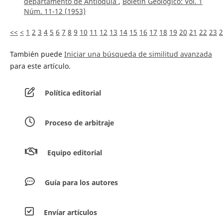
departamento de Antioquia
,
Boletín Geológico: Vol. 1
Núm. 11-12 (1953)
<<
<
1
2
3
4
5
6
7
8
9
10
11
12
13
14
15
16
17
18
19
20
21
22
23
2
También puede
Iniciar una búsqueda de similitud avanzada
para este artículo.
Política editorial
Proceso de arbitraje
Equipo editorial
Guía para los autores
Envíar artículos