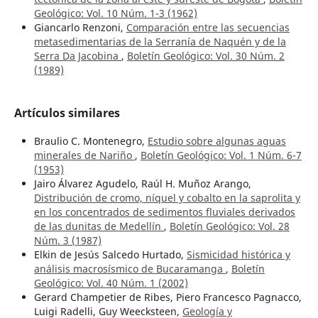
Geológico: Vol. 10 Núm. 1-3 (1962)
Giancarlo Renzoni,
Comparación entre las secuencias
metasedimentarias de la Serranía de Naquén y de la
Serra Da Jacobina
,
Boletín Geológico: Vol. 30 Núm. 2
(1989)
Artículos similares
Braulio C. Montenegro,
Estudio sobre algunas aguas
minerales de Nariño
,
Boletín Geológico: Vol. 1 Núm. 6-7
(1953)
Jairo Álvarez Agudelo, Raúl H. Muñoz Arango,
Distribución de cromo, níquel y cobalto en la saprolita y
en los concentrados de sedimentos fluviales derivados
de las dunitas de Medellín
,
Boletín Geológico: Vol. 28
Núm. 3 (1987)
Elkin de Jesús Salcedo Hurtado,
Sismicidad histórica y
análisis macrosísmico de Bucaramanga
,
Boletín
Geológico: Vol. 40 Núm. 1 (2002)
Gerard Champetier de Ribes, Piero Francesco Pagnacco,
Luigi Radelli, Guy Weecksteen,
Geología y