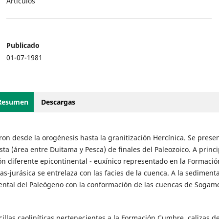
Artículos
Publicado
01-07-1981
Resumen
Descargas
on desde la orogénesis hasta la granitización Hercínica. Se prese
sta (área entre Duitama y Pesca) de finales del Paleozoico. A princi
n diferente epicontinental - euxínico representado en la Formació
as-jurásica se entrelaza con las facies de la cuenca. A la sediment
ental del Paleógeno con la conformación de las cuencas de Sogam
llas caoliníticas pertenecientes a la Formación Cumbre, calizas de