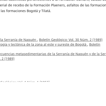
erial de recebo de la Formación Plaeners, asfaltos de las formacio
las formaciones Bogotá y Tilatá.
e la Serranía de Naquén
,
Boletín Geológico: Vol. 30 Núm. 2 (1989)
logía y tectónica de la zona al este y sureste de Bogotá
,
Boletín
ecuencias metasedimentarias de la Serranía de Naquén y de la Ser
. 2 (1989)
 Geológico: Vol. 1 Núm. 1 (1953)
del Cerrejón (intendencia de la Guajira)
,
Boletín Geológico: Vol. 5
ierro en Cerros Chancos, municipio de Dagua, departamento del Va
3 (1958)
ñoz Rocha, Cindy Lizeth Urueña,
Laboratorio de Geocronología en 