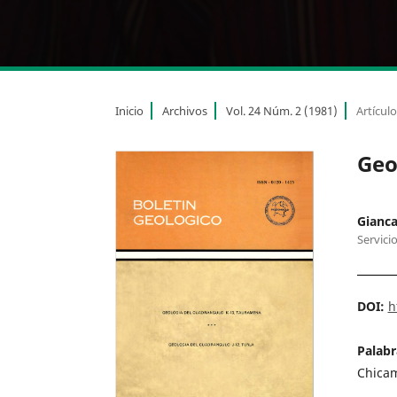
Inicio
Archivos
Vol. 24 Núm. 2 (1981)
Artícul
Geo
Gianca
Servici
DOI:
h
Palabr
Chicam