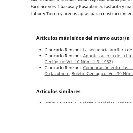
Formaciones Tibasosa y Rosablanca, fosforita y mat
Labor y Tierna y arenas aptas para construcción en 
Artículos más leídos del mismo autor/a
Giancarlo Renzoni,
La secuencia aurífera d
Giancarlo Renzoni,
Apuntes acerca de la lito
Geológico: Vol. 10 Núm. 1-3 (1962)
Giancarlo Renzoni,
Comparación entre las s
Da Jacobina
,
Boletín Geológico: Vol. 30 Núm
Artículos similares
Jesús A Bueno,
El Boletín Geológico
,
Boletín
Alberto Ronderos D.,
Yacimientos calcáreos 
Núm. 3 (1957)
Gilberto Manjarrés Fontalvo,
Minerales de h
del Cauca
,
Boletín Geológico: Vol. 6 Núm. 1-
Mary Luz Peña Urueña, Jimmy Alejandro Mu