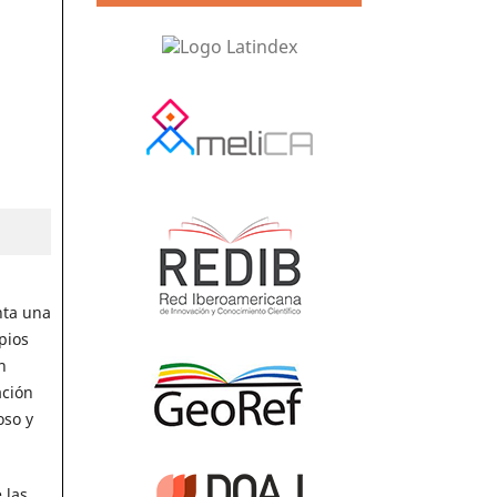
nta una
pios
n
ación
oso y
 las