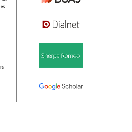
nes
ra
Información
lle
Para lectores/as
Para autores/as
el