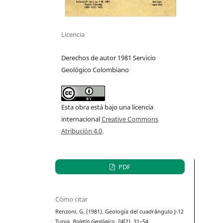
Licencia
Derechos de autor 1981 Servicio
Geológico Colombiano
Esta obra está bajo una licencia
internacional
Creative Commons
Atribución 4.0
.
PDF
Cómo citar
Renzoni, G. (1981). Geología del cuadrángulo J-12
Tunja.
Boletín Geológico
,
24
(2), 31–54.