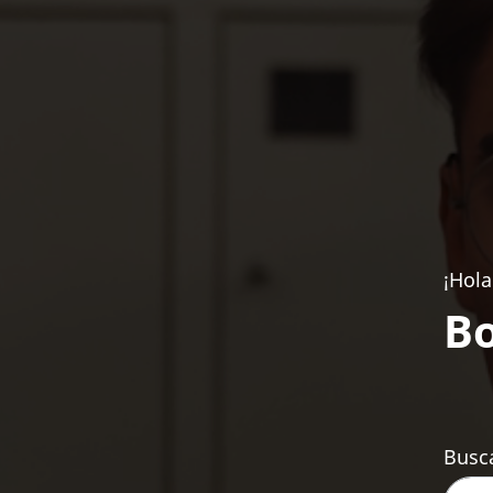
¡Hola
Bo
Busca