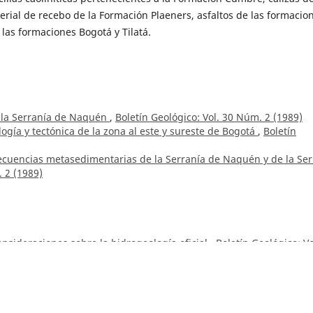
erial de recebo de la Formación Plaeners, asfaltos de las formacio
las formaciones Bogotá y Tilatá.
e la Serranía de Naquén
,
Boletín Geológico: Vol. 30 Núm. 2 (1989)
logía y tectónica de la zona al este y sureste de Bogotá
,
Boletín
ecuencias metasedimentarias de la Serranía de Naquén y de la Ser
. 2 (1989)
nsideraciones sobre la hidrogeología oficial
,
Boletín Geológico: Vo
ón en el Cerro de la Popa, Cartagena
,
Boletín Geológico: Vol. 10 N
a,
Integrated Seismic Catalog for Colombia
,
Boletín Geológico: Vol.