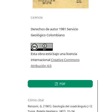
Licencia
Derechos de autor 1981 Servicio
Geológico Colombiano
Esta obra está bajo una licencia
internacional
Creative Commons
Atribución 4.0
.
PDF
Cómo citar
Renzoni, G. (1981). Geología del cuadrángulo J-12
Tunja.
Boletín Geológico
,
24
(2), 31–54.