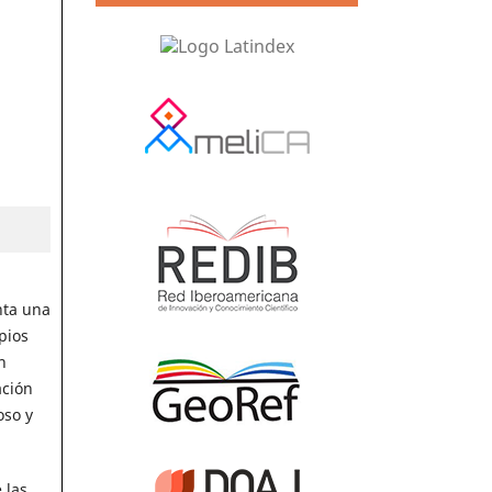
nta una
pios
n
ación
oso y
 las