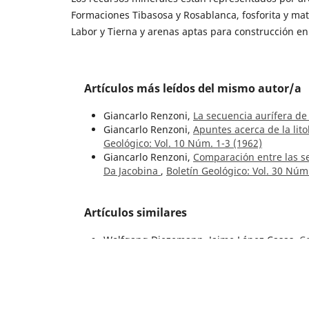
Formaciones Tibasosa y Rosablanca, fosforita y mat
Labor y Tierna y arenas aptas para construcción en 
Artículos más leídos del mismo autor/a
Giancarlo Renzoni,
La secuencia aurífera d
Giancarlo Renzoni,
Apuntes acerca de la lito
Geológico: Vol. 10 Núm. 1-3 (1962)
Giancarlo Renzoni,
Comparación entre las s
Da Jacobina
,
Boletín Geológico: Vol. 30 Núm
Artículos similares
Wolfgang Diezemann, Jaime López Casas,
Co
Núm. 6-7 (1953)
Marino Arce Herrera,
Estudio sobre la erosi
1-3 (1962)
Julian Montejo, Mónica Arcila, David Zornos
Núm. 1 (2023)