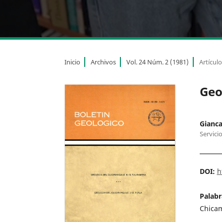
Inicio
Archivos
Vol. 24 Núm. 2 (1981)
Artícul
Geo
Gianca
Servici
DOI:
h
Palabr
Chicam