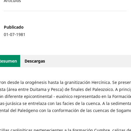
Artículos
Publicado
01-07-1981
Resumen
Descargas
on desde la orogénesis hasta la granitización Hercínica. Se prese
sta (área entre Duitama y Pesca) de finales del Paleozoico. A princi
n diferente epicontinental - euxínico representado en la Formació
as-jurásica se entrelaza con las facies de la cuenca. A la sediment
ental del Paleógeno con la conformación de las cuencas de Sogam
llas caoliníticas pertenecientes a la Formación Cumbre, calizas de