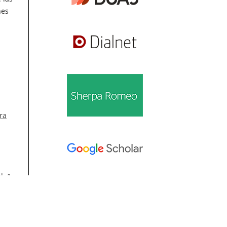
nes
ra
l. 1
Información
úm.
Para lectores/as
 50
Para autores/as