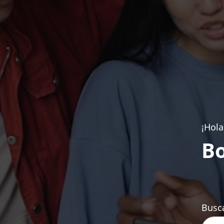
¡Hola
Bo
Busca