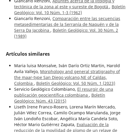
Giancarlo Renzoni,
Apuntes acerca de la litología y
tectónica de la zona al este y sureste de Bogotá
,
Boletín
Geológico: Vol. 10 Núm. 1-3 (1962)
Giancarlo Renzoni,
Comparación entre las secuencias
metasedimentarias de la Serranía de Naquén y de la
Serra Da Jacobina
,
Boletín Geológico: Vol. 30 Núm. 2
(1989)
Artículos similares
Maria luisa Monsalve, Iván Darío Ortiz Martin, Harold
Avila Vallejo,
Morphology and general stratigraphy of
the maar-type San Diego volcano,NE of Caldas,
Colombia
,
Boletín Geológico: Vol. 50 Núm. 1 (2023)
Servicio Geológico Colombiano,
El resurgir de una
publicación geocientífica colombiana
,
Boletín
Geológico: Núm. 43 (2015)
Liseth Irene Franco-Rosero, Lorena Marín Mercado,
Julián Vélez Correa, Camilo Ocampo Marulanda, Jorge
Iván Londoño Escobar, Angélica María Candela Soto,
Héctor Mario Gutiérrez Zapata,
Evaluación de la
reducción de la movilidad de plomo de un relave de