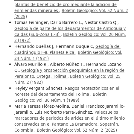
plantas de beneficio de oro mediante la adición de
enmiendas minerales
,
Boletín Geológico: Vol. 52 Núm. 2
(2025)
Tomas Feininger, Darío Barrero L., Néstor Castro Q.,
Geología de parte de los departamentos de Antioquia y
Caldas (Sub-Zona II-B)
,
Boletín Geológico: Vol. 20 Núm.
2 (1972)
Hernando Dueñas J, Hermann Duque C,
Geología del
cuadrángulo F-8, Planeta Rica
,
Boletín Geológico: Vol.
24 Núm. 1 (1981)
Álvaro Murillo R., Alberto Núñez T., Hernando Lozano
Q.,
Geología y prospección geoquímica en la región de
Peralonso, Ortega, Tolima
,
Boletín Geológico: Vol. 25
Núm. 2 (1982)
Heyley Vergara Sánchez,
Rasgos neotectónicos en el
noreste del departamento del Tolima
,
Boletín
Geológico: Vol. 30 Núm. 1 (1989)
Maria Teresa Flórez-Molina, Daniel Francisco Jaramillo-
Jaramillo, Luis Norberto Parra-Sánchez,
Paleosuelos
marcadores de periodos de aridez en el último milenio
conservados en el Pantano La Bramadora, Sopetrán,
Colombia
,
Boletín Geológico: Vol. 52 Núm. 2 (2025)