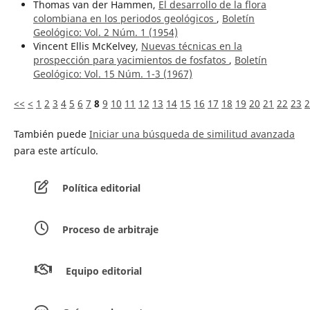
Thomas van der Hammen,
El desarrollo de la flora
colombiana en los periodos geológicos
,
Boletín
Geológico: Vol. 2 Núm. 1 (1954)
Vincent Ellis McKelvey,
Nuevas técnicas en la
prospección para yacimientos de fosfatos
,
Boletín
Geológico: Vol. 15 Núm. 1-3 (1967)
<<
<
1
2
3
4
5
6
7
8
9
10
11
12
13
14
15
16
17
18
19
20
21
22
23
2
También puede
Iniciar una búsqueda de similitud avanzada
para este artículo.
Política editorial
Proceso de arbitraje
Equipo editorial