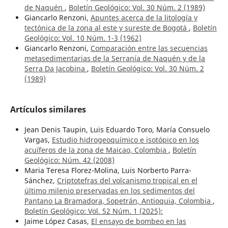
de Naquén
,
Boletín Geológico: Vol. 30 Núm. 2 (1989)
Giancarlo Renzoni,
Apuntes acerca de la litología y
tectónica de la zona al este y sureste de Bogotá
,
Boletín
Geológico: Vol. 10 Núm. 1-3 (1962)
Giancarlo Renzoni,
Comparación entre las secuencias
metasedimentarias de la Serranía de Naquén y de la
Serra Da Jacobina
,
Boletín Geológico: Vol. 30 Núm. 2
(1989)
Artículos similares
Jean Denis Taupin, Luis Eduardo Toro, María Consuelo
Vargas,
Estudio hidrogeoquímico e isotópico en los
acuíferos de la zona de Maicao, Colombia
,
Boletín
Geológico: Núm. 42 (2008)
Maria Teresa Florez-Molina, Luis Norberto Parra-
Sánchez,
Criptotefras del volcanismo tropical en el
último milenio preservadas en los sedimentos del
Pantano La Bramadora, Sopetrán, Antioquia, Colombia
,
Boletín Geológico: Vol. 52 Núm. 1 (2025):
Jaime López Casas,
El ensayo de bombeo en las