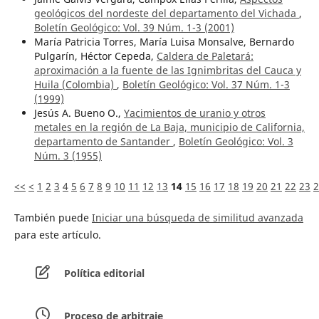
geológicos del nordeste del departamento del Vichada
,
Boletín Geológico: Vol. 39 Núm. 1-3 (2001)
María Patricia Torres, María Luisa Monsalve, Bernardo
Pulgarín, Héctor Cepeda,
Caldera de Paletará:
aproximación a la fuente de las Ignimbritas del Cauca y
Huila (Colombia)
,
Boletín Geológico: Vol. 37 Núm. 1-3
(1999)
Jesús A. Bueno O.,
Yacimientos de uranio y otros
metales en la región de La Baja, municipio de California,
departamento de Santander
,
Boletín Geológico: Vol. 3
Núm. 3 (1955)
<<
<
1
2
3
4
5
6
7
8
9
10
11
12
13
14
15
16
17
18
19
20
21
22
23
2
También puede
Iniciar una búsqueda de similitud avanzada
para este artículo.
Política editorial
Proceso de arbitraje