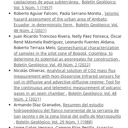
captaciones de agua subterránea
,
Boletín Geológico:
Vol. 5 Núm. 1 (1957)
Roberto Aguiar Falconi, Paola Serrano Moreta ,
Seismic
hazard assessment of the urban area of Ambato,
Ecuador, in deterministic form
,
Boletín Geológico: Vol.
48 Núm. 2 (2021)
Juan Ricardo Troncoso Rivera, Nelly Páez Fonseca, Óscar
René Másmela Rodríguez, Leonardo Fuentes Aldana,
Roberto Terraza Melo,
Geomechanical characterization
of samples in the pilot zone of Bogotá, Colombia, to
determine its potential as aggregates for construction
,
Boletín Geológico: Vol. 49 Núm. 2 (2022)
Nicolás Oliveras,
Analytical solution of CO2 mass flux
measurement with Non-Dispersive Infrared sensors for
soil in diffusive and advective-diffusive regime: Tool for
the continuous and telemetric measurement of volcanic
gases in an open chamber
,
Boletín Geológico: Vol. 48
Núm. 2 (2021)
Armando Díaz Granados,
Resumen del estudio
hidrogeológico del flanco nororiental de la serranía de
San Jacinto y de la zona litoral del golfo de Morrosquillo
,
Boletín Geológico: Vol. 29 Núm. 1 (1988)
Jaime Galvis Vergara, Campox Elías Perilla,
Aspectos