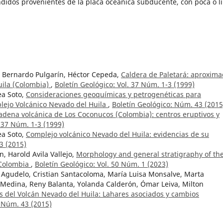
idos provenientes de la placa oceánica subducente, con poca o l
e, Bernardo Pulgarín, Héctor Cepeda,
Caldera de Paletará: aproxima
Huila (Colombia)
,
Boletín Geológico: Vol. 37 Núm. 1-3 (1999)
a Soto,
Consideraciones geoquímicas y petrogenéticas para
lejo Volcánico Nevado del Huila
,
Boletín Geológico: Núm. 43 (2015
adena volcánica de Los Coconucos (Colombia): centros eruptivos y
. 37 Núm. 1-3 (1999)
a Soto,
Complejo volcánico Nevado del Huila: evidencias de su
3 (2015)
n, Harold Avila Vallejo,
Morphology and general stratigraphy of th
 Colombia
,
Boletín Geológico: Vol. 50 Núm. 1 (2023)
 Agudelo, Cristian Santacoloma, María Luisa Monsalve, Marta
f Medina, Reny Balanta, Yolanda Calderón, Ómar Leiva, Milton
s del Volcán Nevado del Huila: Lahares asociados y cambios
: Núm. 43 (2015)