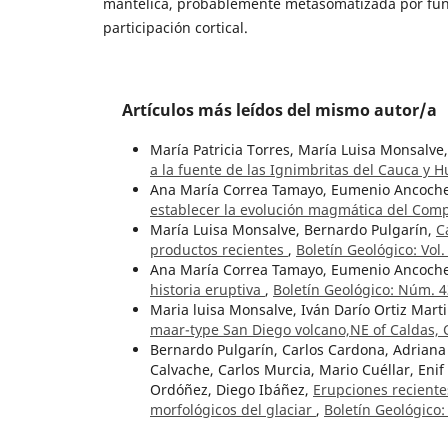
mantélica, probablemente metasomatizada por fund
participación cortical.
Artículos más leídos del mismo autor/a
María Patricia Torres, María Luisa Monsalv
a la fuente de las Ignimbritas del Cauca y 
Ana María Correa Tamayo, Eumenio Ancoche
establecer la evolución magmática del Comp
María Luisa Monsalve, Bernardo Pulgarín,
C
productos recientes
,
Boletín Geológico: Vol
Ana María Correa Tamayo, Eumenio Ancoche
historia eruptiva
,
Boletín Geológico: Núm. 4
Maria luisa Monsalve, Iván Darío Ortiz Marti
maar-type San Diego volcano,NE of Caldas,
Bernardo Pulgarín, Carlos Cardona, Adriana
Calvache, Carlos Murcia, Mario Cuéllar, Eni
Ordóñez, Diego Ibáñez,
Erupciones reciente
morfológicos del glaciar
,
Boletín Geológico