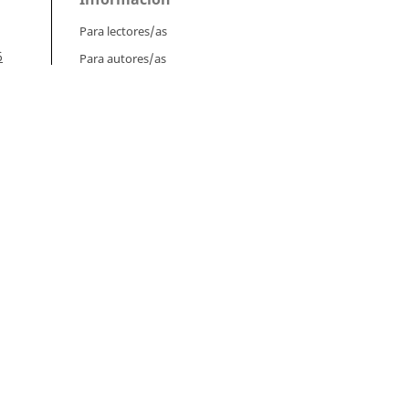
Para lectores/as
6
Para autores/as
Para bibliotecarios/as
 Vol.
Tutoriales
Intrucciones para autores
Cómo enviar un artículo
Cómo cargar una versión corregida
Cómo diligenciar metadatos en OJS
Instrucciones para revisores
Cómo hacer una revisión
Núm.
Instrucciones para editores
Cómo enviar un artículo a revisión
rez,
Cómo enviar correcciones a los
es