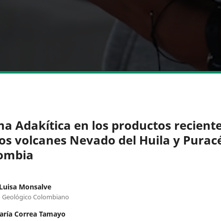
ma Adakítica en los productos recient
los volcanes Nevado del Huila y Purac
ombia
Luisa Monsalve
o Geológico Colombiano
aría Correa Tamayo