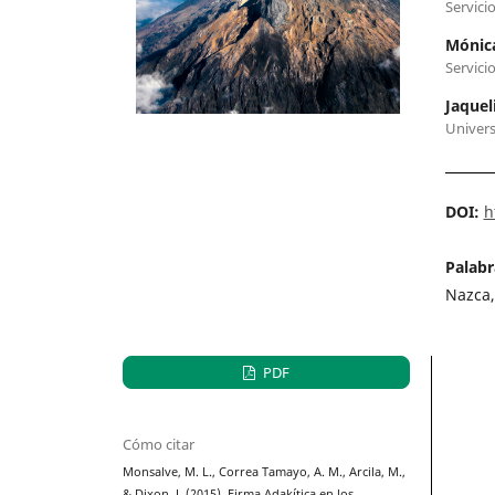
Servici
Mónica
Servici
Jaquel
Univers
DOI:
h
Palabr
Nazca,
PDF
Cómo citar
Monsalve, M. L., Correa Tamayo, A. M., Arcila, M.,
& Dixon, J. (2015). Firma Adakítica en los