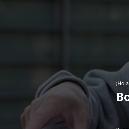
¡Hola
Bo