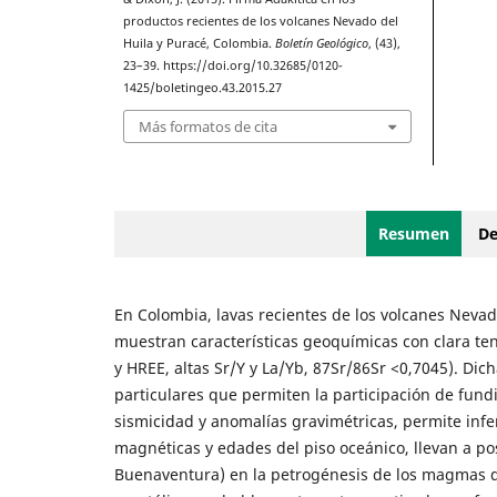
productos recientes de los volcanes Nevado del
Huila y Puracé, Colombia.
Boletín Geológico
, (43),
23–39. https://doi.org/10.32685/0120-
1425/boletingeo.43.2015.27
Más formatos de cita
Resumen
De
En Colombia, lavas recientes de los volcanes Nevado
muestran características geoquímicas con clara ten
y HREE, altas Sr/Y y La/Yb, 87Sr/86Sr <0,7045). Dic
particulares que permiten la participación de fund
sismicidad y anomalías gravimétricas, permite infe
magnéticas y edades del piso oceánico, llevan a pos
Buenaventura) en la petrogénesis de los magmas qu