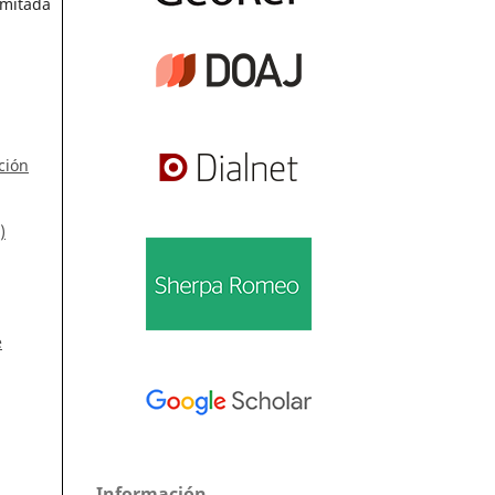
imitada
ción
)
e
Información