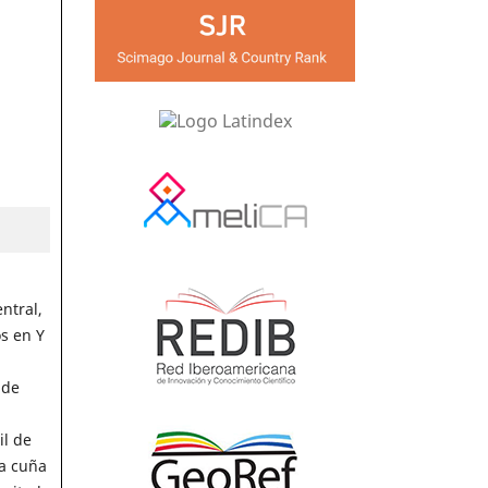
ntral,
s en Y
 de
il de
la cuña