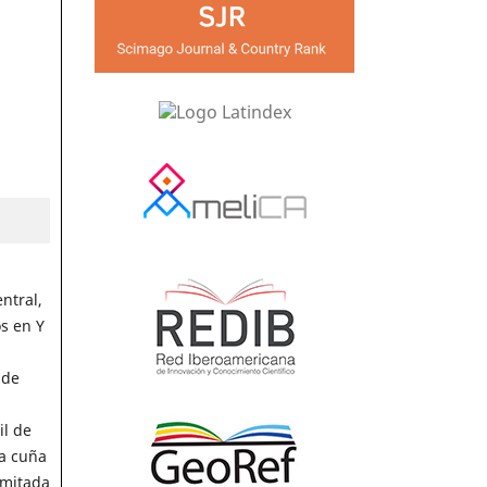
ntral,
s en Y
 de
il de
la cuña
imitada