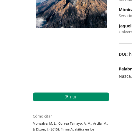
Mónica
Servici
Jaquel
Univers
DOI:
h
Palabr
Nazca,
PDF
Cómo citar
Monsalve, M. L., Correa Tamayo, A. M., Arcila, M.,
& Dixon, J. (2015). Firma Adakítica en los