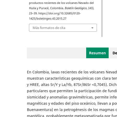
productos recientes de los volcanes Nevado del
Huila y Puracé, Colombia.
Boletín Geológico
, (43),
23–39. https://doi.org/10.32685/0120-
1425/boletingeo.43.2015.27
Más formatos de cita
Resumen
De
En Colombia, lavas recientes de los volcanes Nevado
muestran características geoquímicas con clara ten
y HREE, altas Sr/Y y La/Yb, 87Sr/86Sr <0,7045). Dic
particulares que permiten la participación de fund
sismicidad y anomalías gravimétricas, permite infe
magnéticas y edades del piso oceánico, llevan a pos
Buenaventura) en la petrogénesis de los magmas qu
mantélica, probablemente metasomatizada por fund