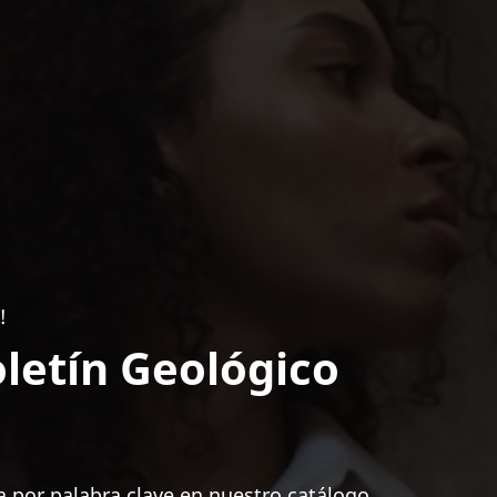
!
letín Geológico
 por palabra clave en nuestro catálogo.