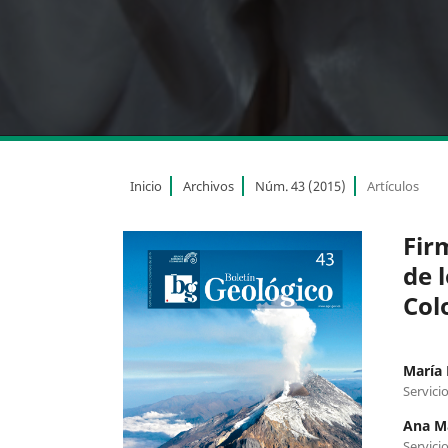
Inicio
Archivos
Núm. 43 (2015)
Artículos
Fir
de 
Col
María 
Servici
Ana M
Servici