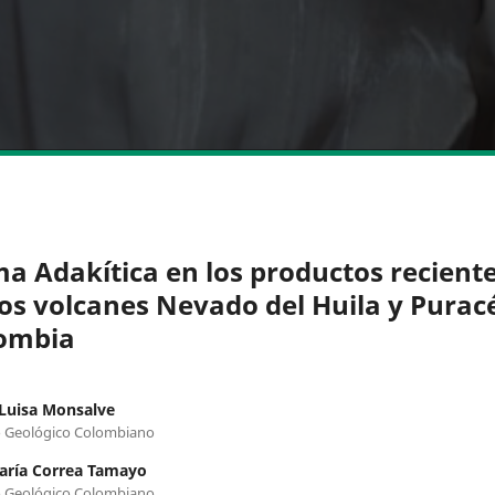
ma Adakítica en los productos recient
los volcanes Nevado del Huila y Purac
ombia
Luisa Monsalve
o Geológico Colombiano
aría Correa Tamayo
o Geológico Colombiano