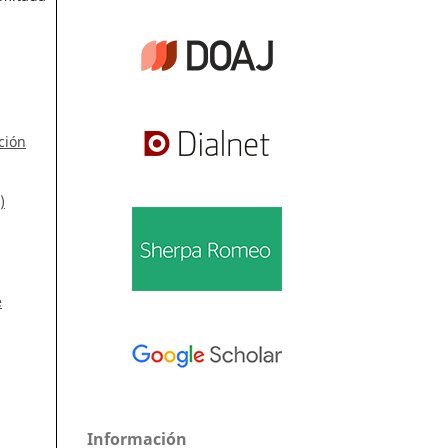
ción
)
e
Información