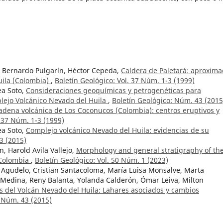
e, Bernardo Pulgarín, Héctor Cepeda,
Caldera de Paletará: aproxima
Huila (Colombia)
,
Boletín Geológico: Vol. 37 Núm. 1-3 (1999)
a Soto,
Consideraciones geoquímicas y petrogenéticas para
lejo Volcánico Nevado del Huila
,
Boletín Geológico: Núm. 43 (2015
adena volcánica de Los Coconucos (Colombia): centros eruptivos y
. 37 Núm. 1-3 (1999)
a Soto,
Complejo volcánico Nevado del Huila: evidencias de su
3 (2015)
n, Harold Avila Vallejo,
Morphology and general stratigraphy of th
 Colombia
,
Boletín Geológico: Vol. 50 Núm. 1 (2023)
 Agudelo, Cristian Santacoloma, María Luisa Monsalve, Marta
f Medina, Reny Balanta, Yolanda Calderón, Ómar Leiva, Milton
s del Volcán Nevado del Huila: Lahares asociados y cambios
: Núm. 43 (2015)