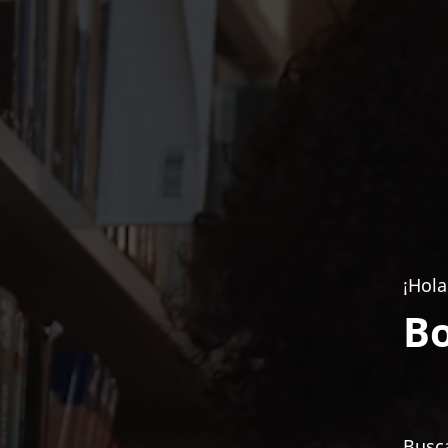
¡Hola
Bo
Busca