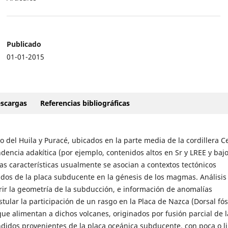
Publicado
01-01-2015
scargas
Referencias bibliográficas
 del Huila y Puracé, ubicados en la parte media de la cordillera Ce
dencia adakítica (por ejemplo, contenidos altos en Sr y LREE y bajo
has características usualmente se asocian a contextos tectónicos
idos de la placa subducente en la génesis de los magmas. Análisis
rir la geometría de la subducción, e información de anomalías
tular la participación de un rasgo en la Placa de Nazca (Dorsal fós
e alimentan a dichos volcanes, originados por fusión parcial de 
idos provenientes de la placa oceánica subducente, con poca o l