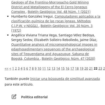
Geology of the Frontino-Morrogacho Gold Mining
District and Metallogeny of the El Cerro Igneous
Complex
,
Boletín Geológico: Vol. 48 Núm. 1 (2021)
Humberto González lregui,
Computadores aplicados a la
clasificación química de las rocas ígneas. Métodos
C.l.P.W. y NIGGLI
,
Boletín Geológico: Vol. 20 Núm. 3
(1972)
Angélica Viviana Triana Vega, Santiago Vélez Bedoya,
Sergey Sedov, Elizabeth Solleiro Rebolledo, Jaime Díaz,
Quantitative analysis of micromorphological images in
edaphosedimentary sequences of the archaeological
sites of Tequendama and Aguazuque, Sabana de
Bogotá, Colombia
,
Boletín Geológico: Núm. 47 (2020)
<<
<
1
2
3
4
5
6
7
8
9
10
11
12
13
14
15
16
17
18
19
20
21
22
23
2
También puede
Iniciar una búsqueda de similitud avanzada
para este artículo.
Política editorial