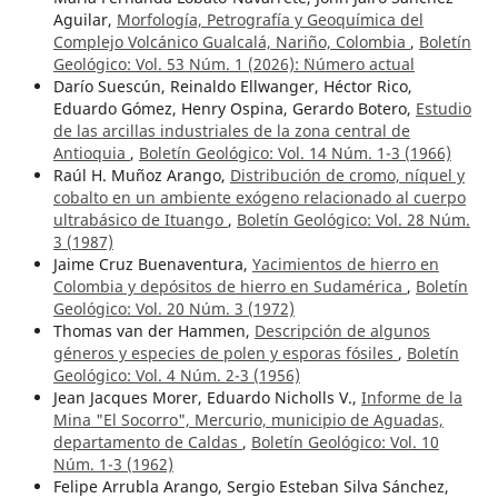
Aguilar,
Morfología, Petrografía y Geoquímica del
Complejo Volcánico Gualcalá, Nariño, Colombia
,
Boletín
Geológico: Vol. 53 Núm. 1 (2026): ¨Número actual
Darío Suescún, Reinaldo Ellwanger, Héctor Rico,
Eduardo Gómez, Henry Ospina, Gerardo Botero,
Estudio
de las arcillas industriales de la zona central de
Antioquia
,
Boletín Geológico: Vol. 14 Núm. 1-3 (1966)
Raúl H. Muñoz Arango,
Distribución de cromo, níquel y
cobalto en un ambiente exógeno relacionado al cuerpo
ultrabásico de Ituango
,
Boletín Geológico: Vol. 28 Núm.
3 (1987)
Jaime Cruz Buenaventura,
Yacimientos de hierro en
Colombia y depósitos de hierro en Sudamérica
,
Boletín
Geológico: Vol. 20 Núm. 3 (1972)
Thomas van der Hammen,
Descripción de algunos
géneros y especies de polen y esporas fósiles
,
Boletín
Geológico: Vol. 4 Núm. 2-3 (1956)
Jean Jacques Morer, Eduardo Nicholls V.,
Informe de la
Mina "El Socorro", Mercurio, municipio de Aguadas,
departamento de Caldas
,
Boletín Geológico: Vol. 10
Núm. 1-3 (1962)
Felipe Arrubla Arango, Sergio Esteban Silva Sánchez,