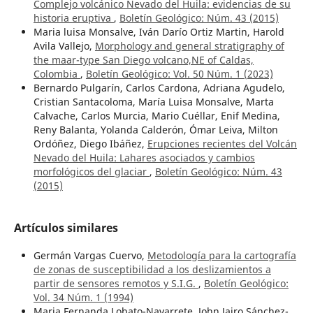
Complejo volcánico Nevado del Huila: evidencias de su
historia eruptiva
,
Boletín Geológico: Núm. 43 (2015)
Maria luisa Monsalve, Iván Darío Ortiz Martin, Harold
Avila Vallejo,
Morphology and general stratigraphy of
the maar-type San Diego volcano,NE of Caldas,
Colombia
,
Boletín Geológico: Vol. 50 Núm. 1 (2023)
Bernardo Pulgarín, Carlos Cardona, Adriana Agudelo,
Cristian Santacoloma, María Luisa Monsalve, Marta
Calvache, Carlos Murcia, Mario Cuéllar, Enif Medina,
Reny Balanta, Yolanda Calderón, Ómar Leiva, Milton
Ordóñez, Diego Ibáñez,
Erupciones recientes del Volcán
Nevado del Huila: Lahares asociados y cambios
morfológicos del glaciar
,
Boletín Geológico: Núm. 43
(2015)
Artículos similares
Germán Vargas Cuervo,
Metodología para la cartografía
de zonas de susceptibilidad a los deslizamientos a
partir de sensores remotos y S.I.G.
,
Boletín Geológico:
Vol. 34 Núm. 1 (1994)
Maria Fernanda Lobato-Navarrete, John Jairo Sánchez-