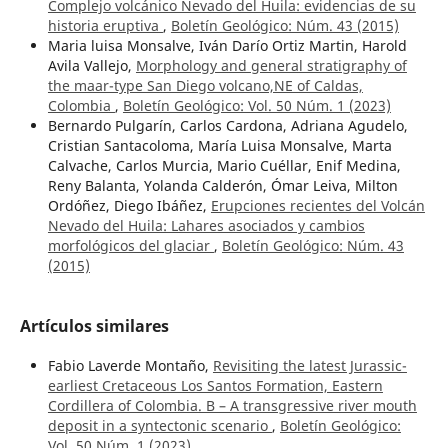
Complejo volcánico Nevado del Huila: evidencias de su
historia eruptiva
,
Boletín Geológico: Núm. 43 (2015)
Maria luisa Monsalve, Iván Darío Ortiz Martin, Harold
Avila Vallejo,
Morphology and general stratigraphy of
the maar-type San Diego volcano,NE of Caldas,
Colombia
,
Boletín Geológico: Vol. 50 Núm. 1 (2023)
Bernardo Pulgarín, Carlos Cardona, Adriana Agudelo,
Cristian Santacoloma, María Luisa Monsalve, Marta
Calvache, Carlos Murcia, Mario Cuéllar, Enif Medina,
Reny Balanta, Yolanda Calderón, Ómar Leiva, Milton
Ordóñez, Diego Ibáñez,
Erupciones recientes del Volcán
Nevado del Huila: Lahares asociados y cambios
morfológicos del glaciar
,
Boletín Geológico: Núm. 43
(2015)
Artículos similares
Fabio Laverde Montaño,
Revisiting the latest Jurassic-
earliest Cretaceous Los Santos Formation, Eastern
Cordillera of Colombia. B – A transgressive river mouth
deposit in a syntectonic scenario
,
Boletín Geológico:
Vol. 50 Núm. 1 (2023)