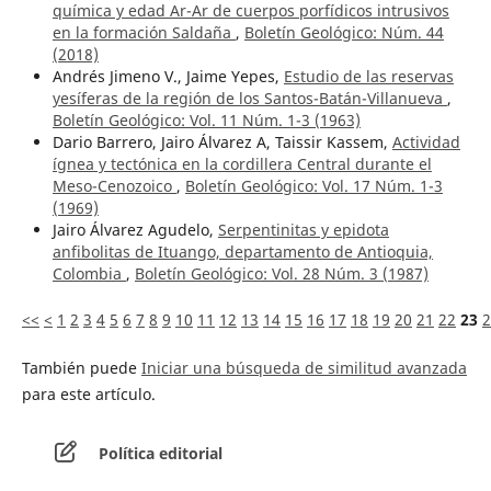
química y edad Ar-Ar de cuerpos porfídicos intrusivos
en la formación Saldaña
,
Boletín Geológico: Núm. 44
(2018)
Andrés Jimeno V., Jaime Yepes,
Estudio de las reservas
yesíferas de la región de los Santos-Batán-Villanueva
,
Boletín Geológico: Vol. 11 Núm. 1-3 (1963)
Dario Barrero, Jairo Álvarez A, Taissir Kassem,
Actividad
ígnea y tectónica en la cordillera Central durante el
Meso-Cenozoico
,
Boletín Geológico: Vol. 17 Núm. 1-3
(1969)
Jairo Álvarez Agudelo,
Serpentinitas y epidota
anfibolitas de Ituango, departamento de Antioquia,
Colombia
,
Boletín Geológico: Vol. 28 Núm. 3 (1987)
<<
<
1
2
3
4
5
6
7
8
9
10
11
12
13
14
15
16
17
18
19
20
21
22
23
2
También puede
Iniciar una búsqueda de similitud avanzada
para este artículo.
Política editorial