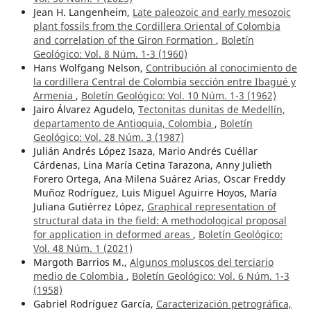
Jean H. Langenheim,
Late paleozoic and early mesozoic
plant fossils from the Cordillera Oriental of Colombia
and correlation of the Giron Formation
,
Boletín
Geológico: Vol. 8 Núm. 1-3 (1960)
Hans Wolfgang Nelson,
Contribución al conocimiento de
la cordillera Central de Colombia sección entre Ibagué y
Armenia
,
Boletín Geológico: Vol. 10 Núm. 1-3 (1962)
Jairo Álvarez Agudelo,
Tectonitas dunitas de Medellín,
departamento de Antioquia, Colombia
,
Boletín
Geológico: Vol. 28 Núm. 3 (1987)
Julián Andrés López Isaza, Mario Andrés Cuéllar
Cárdenas, Lina María Cetina Tarazona, Anny Julieth
Forero Ortega, Ana Milena Suárez Arias, Oscar Freddy
Muñoz Rodríguez, Luis Miguel Aguirre Hoyos, María
Juliana Gutiérrez López,
Graphical representation of
structural data in the field: A methodological proposal
for application in deformed areas
,
Boletín Geológico:
Vol. 48 Núm. 1 (2021)
Margoth Barrios M.,
Algunos moluscos del terciario
medio de Colombia
,
Boletín Geológico: Vol. 6 Núm. 1-3
(1958)
Gabriel Rodríguez García,
Caracterización petrográfica,