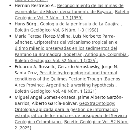
Hernán Restrepo A.,
Reconocimiento de las minas de
esmeraldas de Muzo, departamento de Boyacá
,
Boletín
Geológico: Vol. 7 Núm. 1-3 (1959)
Hans Bürgl,
Geología de la península de La Guajira
,
Boletín Geológico: Vol. 6 Núm. 1-3 (1958)
Maria Teresa Florez-Molina, Luis Norberto Parra-
Sánchez,
Criptotefras del volcanismo tropical en el
último milenio preservadas en los sedimentos del
Pantano La Bramadora, Sopetrán, Antioquia, Colombia
,
Boletín Geológico: Vol. 52 Núm. 1 (2025):
Eduardo A. Rossello, Gerardo Veroslavsky, Jorge N.
Santa Cruz,
Possible hydrogeological and thermal
conditions of the Quilmes Tectonic Trough (Buenos
Aires Province, Argentina): a working hypothesis
,
Boletín Geológico: Vol. 48 Núm. 1 (2021)
Miguel Angel Gomez-Fonseca, Jaime Alberto Garzón-
Barrios, Alberto García-Bolívar,
GeoStraOntology:
Ontología aplicada para la gestión de información
estratigráfica de los motores de búsqueda del Servicio
Geológico Colombiano
,
Boletín Geológico: Vol. 52 Núm.
2 (2025)