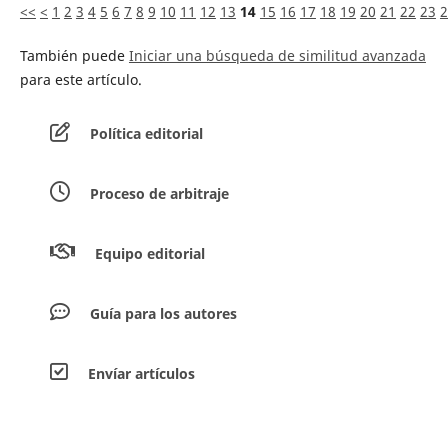
<<
<
1
2
3
4
5
6
7
8
9
10
11
12
13
14
15
16
17
18
19
20
21
22
23
2
También puede
Iniciar una búsqueda de similitud avanzada
para este artículo.
Política editorial
Proceso de arbitraje
Equipo editorial
Guía para los autores
Envíar artículos