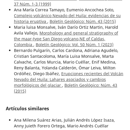
37 Núm. 1-3 (1999)
Ana María Correa Tamayo, Eumenio Ancochea Soto,
Complejo volcánico Nevado del Huila: evidencias de su
historia eruptiva
,
Boletín Geológico: Núm. 43 (2015)
Maria luisa Monsalve, Iván Darío Ortiz Martin, Harold
Avila Vallejo,
Morphology and general stratigraphy of
the maar-type San Diego volcano,NE of Caldas,
Colombia
,
Boletín Geológico: Vol. 50 Núm. 1 (2023)
Bernardo Pulgarín, Carlos Cardona, Adriana Agudelo,
Cristian Santacoloma, María Luisa Monsalve, Marta
Calvache, Carlos Murcia, Mario Cuéllar, Enif Medina,
Reny Balanta, Yolanda Calderón, Ómar Leiva, Milton
Ordóñez, Diego Ibáñez,
Erupciones recientes del Volcán
Nevado del Huila: Lahares asociados y cambios
morfológicos del glaciar
,
Boletín Geológico: Núm. 43
(2015)
Artículos similares
Ana Milena Suárez Arias, Julián Andrés López Isaza,
Anny Juieth Forero Ortega, Mario Andrés Cuéllar