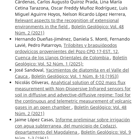
Cárdenas, Carlos Augusto Quiroz Prada, Lina María
Cetina Tarazona, Oscar Freddy Muñoz Rodríguez, Luis
Miguel Aguirre Hoyos, Nelson Ricardo López Herrera,
Relevant aspects to the recognition of extensional
environments in the field
,
Boletín Geológico: Vol. 48
Núm. 2 (2021)
Hernando Dueñas-Jiménez, Daniela S. Monti, Fernando
Lavié, Pedro Patarroyo,
Trilobites y braquiópodos
ordovícicos provenientes del Pozo CPO 17-EST. 12,
Cuenca de los Llanos Orientales de Colombia
,
Boletín
Geológico: Vol. 52 Núm. 1 (2025):
José Sandoval,
Yacimientos de diatomita en el Valle del
Cauca
,
Boletín Geológico: Vol. 1 Núm. 8-10 (1953)
Nicolás Oliveras,
Analytical solution of CO2 mass flux
measurement with Non-Dispersive Infrared sensors for
soil in diffusive and advective-diffusive regime: Tool for
the continuous and telemetric measurement of volcanic
gases in an open chamber
,
Boletín Geológico: Vol. 48
Núm. 2 (2021)
Jaime López Casas,
Informe preliminar sobre irrigación
con agua subterranea, del municipio de Codazzi,
departamento del Magdalena
,
Boletín Geológico: Vol. 9
Núm. 1-3 (1961)