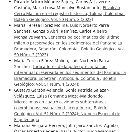
Ricardo Arturo Méndez Fajury, Carlos A. Laverde
Castaño, María Luisa Monsalve Bustamante,
El volcán
Cerro Machín en el registro histórico, Tolima, Colombia
,
Boletín Geológico: Vol. 50 Núm. 2 (2023)
María Teresa Flórez Molina, Luis Norberto Parra
Sánchez, Gonzalo Abril Ramírez, Carlos Albeiro
Monsalve Marín,
Sensores paleoclimáticos del último
milenio preservados en los sedimentos del Pantano La
Bramadora, Sopetrán, Colombia
,
Boletín Geológico: Vol.
50 Núm. 2 (2023)
María Teresa Flórez-Molina, Luis Norberto Parra-
Sánchez,
Indicadores de la paleo precipitación
interanual preservada en los sedimentos del Pantano La
Bramadora, Sopetrán, Antioquia, Colombia
,
Boletín
Geológico: Vol. 51 Núm. 1 (2024):
Gustavo Garzón-Valencia, Sonia Patricia Salazar-
Velásquez, Luisa Fernanda Meza-Maldonado ,
Microclimas en cuatro cavidades subterráneas
colombianas: evaluación fisicoquímica
,
Boletín
Geológico: Vol. 51 Núm. 2 (2024): Número Especial de
Espeleología
Mariana Vergara Herrera, John Jairo Sánchez Aguilar,
Óscar Ernesto Cadena Ibarra, Víctor Hugo Márquez