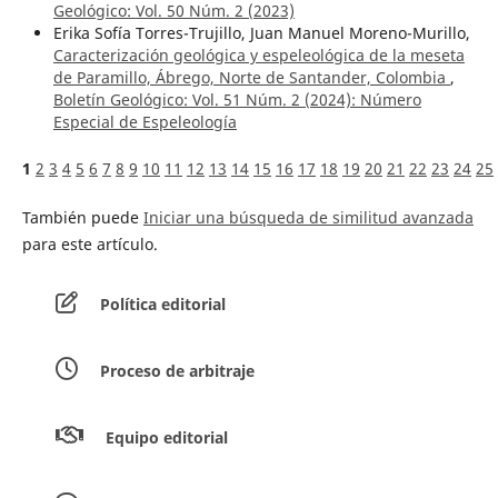
Geológico: Vol. 50 Núm. 2 (2023)
Erika Sofía Torres-Trujillo, Juan Manuel Moreno-Murillo,
Caracterización geológica y espeleológica de la meseta
de Paramillo, Ábrego, Norte de Santander, Colombia
,
Boletín Geológico: Vol. 51 Núm. 2 (2024): Número
Especial de Espeleología
1
2
3
4
5
6
7
8
9
10
11
12
13
14
15
16
17
18
19
20
21
22
23
24
25
También puede
Iniciar una búsqueda de similitud avanzada
para este artículo.
Política editorial
Proceso de arbitraje
Equipo editorial