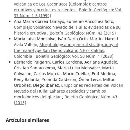
volcánica de Los Coconucos (Colombia): centros
eruptivos y productos recientes
,
Boletín Geológico: Vol.
37 Núm. 1-3 (1999)
Ana María Correa Tamayo, Eumenio Ancochea Soto,
Complejo volcánico Nevado del Huila: evidencias de su
historia eruptiva
,
Boletín Geológico: Núm. 43 (2015)
Maria luisa Monsalve, Iván Darío Ortiz Martin, Harold
Avila Vallejo,
Morphology and general stratigraphy of
the maar-type San Diego volcano,NE of Caldas,
Colombia
,
Boletín Geológico: Vol. 50 Núm. 1 (2023)
Bernardo Pulgarín, Carlos Cardona, Adriana Agudelo,
Cristian Santacoloma, María Luisa Monsalve, Marta
Calvache, Carlos Murcia, Mario Cuéllar, Enif Medina,
Reny Balanta, Yolanda Calderón, Ómar Leiva, Milton
Ordóñez, Diego Ibáñez,
Erupciones recientes del Volcán
Nevado del Huila: Lahares asociados y cambios
morfológicos del glaciar
,
Boletín Geológico: Núm. 43
(2015)
Artículos similares