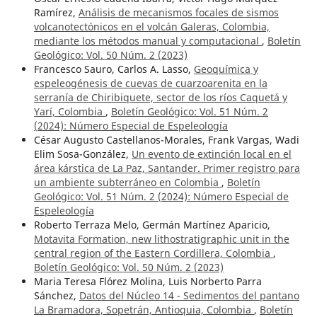
Ramírez,
Análisis de mecanismos focales de sismos
volcanotectónicos en el volcán Galeras, Colombia,
mediante los métodos manual y computacional
,
Boletín
Geológico: Vol. 50 Núm. 2 (2023)
Francesco Sauro, Carlos A. Lasso,
Geoquímica y
espeleogénesis de cuevas de cuarzoarenita en la
serranía de Chiribiquete, sector de los ríos Caquetá y
Yarí, Colombia
,
Boletín Geológico: Vol. 51 Núm. 2
(2024): Número Especial de Espeleología
César Augusto Castellanos-Morales, Frank Vargas, Wadi
Elim Sosa-González,
Un evento de extinción local en el
área kárstica de La Paz, Santander. Primer registro para
un ambiente subterráneo en Colombia
,
Boletín
Geológico: Vol. 51 Núm. 2 (2024): Número Especial de
Espeleología
Roberto Terraza Melo, Germán Martínez Aparicio,
Motavita Formation, new lithostratigraphic unit in the
central region of the Eastern Cordillera, Colombia
,
Boletín Geológico: Vol. 50 Núm. 2 (2023)
Maria Teresa Flórez Molina, Luis Norberto Parra
Sánchez,
Datos del Núcleo 14 - Sedimentos del pantano
La Bramadora, Sopetrán, Antioquia, Colombia
,
Boletín