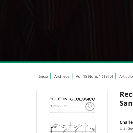
Inicio
Archivos
Vol. 18 Núm. 1 (1970)
Artícul
Rec
San
Charle
U.S. Ge