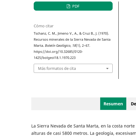
PDF
Cómo citar
Tschanz, C. M., Jimeno V., A., & Cruz B., J. (1970).
Recursos minerales de la Sierra Nevada de Santa
Marta.
Boletín Geológico
,
18
(1), 2–67.
https://doi.org/10.32685/0120-
1425/bolgeol18.1.1970.223
Más formatos de cita
Resumen
De
La Sierra Nevada de Santa Marta, en la costa norte
alturas de casi 5800 metros. La geología, excesiva