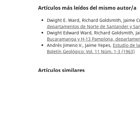
Artículos más leídos del mismo autor/a
Dwight E. Ward, Richard Goldsmith, Jaime C
departamentos de Norte de Santander y Sa
Dwight Edward Ward, Richard Goldsmith, Ja
Bucaramanga y H-13 Pamplona, departame
Andrés Jimeno V., Jaime Yepes,
Estudio de l
Boletín Geológico: Vol. 11 Núm. 1-3 (1963)
Artículos similares
Jaime López Casas,
Bibliografía de los estu
el Instituto Geológico Nacional
,
Boletín Geol
Ismael Enrique Moyano Nieto, Renato Corda
Oscar Eduardo Rojas Sarmiento, Manuel Fer
Salamanca Saavedra, Gloria Prieto Rincón,
I
evaluation in Colombia: Examples from the
(2020)
Benjamín Alvarado Biester,
José Royo y Gó
Humberto Rosas García,
Estudio sobre los d
Morales y Cabijo
,
Boletín Geológico: Vol. 22