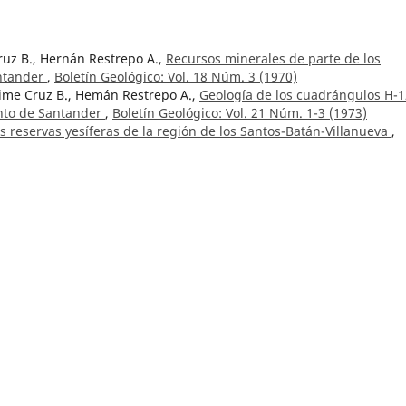
ruz B., Hernán Restrepo A.,
Recursos minerales de parte de los
ntander
,
Boletín Geológico: Vol. 18 Núm. 3 (1970)
ime Cruz B., Hemán Restrepo A.,
Geología de los cuadrángulos H-1
nto de Santander
,
Boletín Geológico: Vol. 21 Núm. 1-3 (1973)
as reservas yesíferas de la región de los Santos-Batán-Villanueva
,
dios referentes a aguas subterráneas, que pueden ser consultados
ógico: Vol. 5 Núm. 1 (1957)
ni, Lorena Paola Cárdenas Espinosa, Norma Marcela Lara Martínez
nando Puentes Torres, Diana Lorena Ospina Montes, Andrés Felip
nterpretation of geophysical anomalies for mineral resource potent
 northern Andes and Amazonian regions
,
Boletín Geológico: Núm. 
mez
,
Boletín Geológico: Vol. 7 Núm. 1-3 (1959)
epósitos de Bauxita en Cauca y Valle especialmente en el área de
 Núm. 1 (1979)