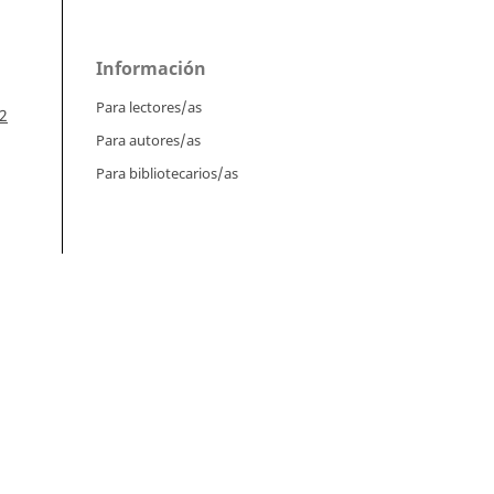
Información
Para lectores/as
2
Para autores/as
Para bibliotecarios/as
Tutoriales
 en
Intrucciones para autores
Cómo enviar un artículo
,
Cómo cargar una versión corregida
e
ial
Cómo diligenciar metadatos en OJS
46
Instrucciones para revisores
Cómo hacer una revisión
Instrucciones para editores