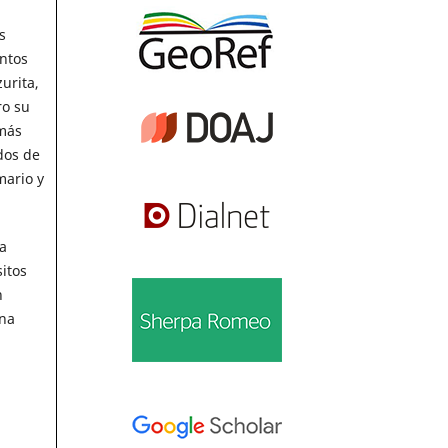
s
ntos
urita,
ro su
 más
dos de
mario y
a
itos
n
una