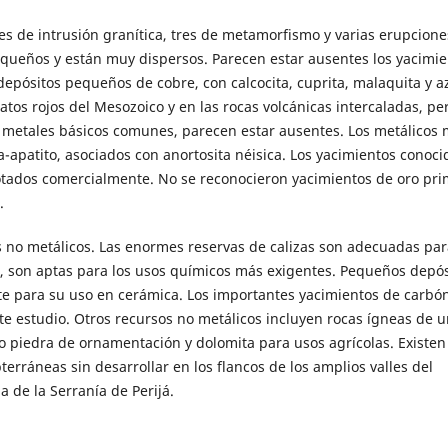
es de intrusión granítica, tres de metamorfismo y varias erupcione
equeños y están muy dispersos. Parecen estar ausentes los yacimie
pósitos pequeños de cobre, con calcocita, cuprita, malaquita y az
atos rojos del Mesozoico y en las rocas volcánicas intercaladas, pe
 metales básicos comunes, parecen estar ausentes. Los metálicos
-apatito, asociados con anortosita néisica. Los yacimientos conoci
ados comercialmente. No se reconocieron yacimientos de oro pri
.
 no metálicos. Las enormes reservas de calizas son adecuadas par
a, son aptas para los usos químicos más exigentes. Pequeños depós
te para su uso en cerámica. Los importantes yacimientos de carbó
te estudio. Otros recursos no metálicos incluyen rocas ígneas de 
mo piedra de ornamentación y dolomita para usos agrícolas. Existen
ráneas sin desarrollar en los flancos de los amplios valles del
 de la Serranía de Perijá.