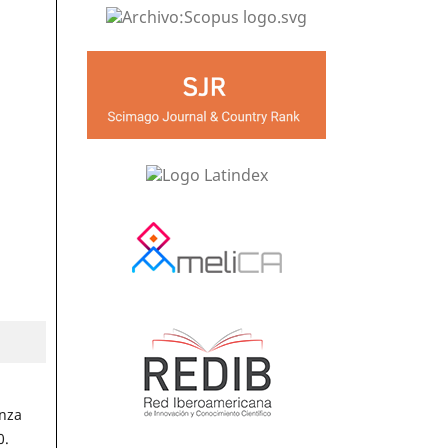
anza
0.