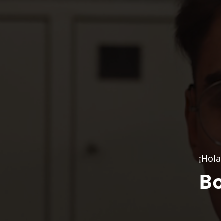
¡Hola
Bo