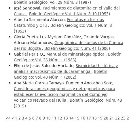
Boletín Geológico: Vol. 28 Núm. 3 (1987)
José Sandoval,
Yacimientos de diatomita en el Valle del
Cauca
,
Boletín Geológico: Vol. 1 Núm. 8-10 (1953)
Alberto Sarmiento Alarcón,
Fosfatos en los ríos
Catatumbo y Orú
,
Boletín Geológico: Vol. 1 Núm. 3
(1953)
Gloria Prieto, Luz Myriam González, Orlando Vargas,
Adriana Matamoros,
Geoquímica de suelos de la Cuenca
del río Bogotá
,
Boletín Geológico: Núm. 41 (2006)
Gabriel Paris Q.,
Manual de mineralogía óptica
,
Boletín
Geológico: Vol. 26 Núm. 1 (1983)
Elkin de Jesús Salcedo Hurtado,
Sismicidad histórica y
análisis macrosísmico de Bucaramanga
,
Boletín
Geológico: Vol. 40 Núm. 1 (2002)
Ana María Correa Tamayo, Eumenio Ancochea Soto,
Consideraciones geoquímicas y petrogenéticas para
establecer la evolución magmática del Complejo
Volcánico Nevado del Huila
,
Boletín Geológico: Núm. 43
(2015)
<<
<
1
2
3
4
5
6
7
8
9
10
11
12
13
14
15
16
17
18
19
20
21
22
23
2