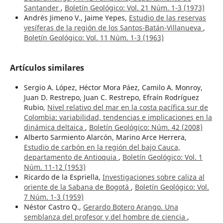
Santander
,
Boletín Geológico: Vol. 21 Núm. 1-3 (1973)
Andrés Jimeno V., Jaime Yepes,
Estudio de las reservas
yesíferas de la región de los Santos-Batán-Villanueva
,
Boletín Geológico: Vol. 11 Núm. 1-3 (1963)
Artículos similares
Sergio A. López, Héctor Mora Páez, Camilo A. Monroy,
Juan D. Restrepo, Juan C. Restrepo, Efraín Rodríguez
Rubio,
Nivel relativo del mar en la costa pacífica sur de
Colombia: variabilidad, tendencias e implicaciones en la
dinámica deltaica
,
Boletín Geológico: Núm. 42 (2008)
Alberto Sarmiento Alarcón, Marino Arce Herrera,
Estudio de carbón en la región del bajo Cauca,
departamento de Antioquia
,
Boletín Geológico: Vol. 1
Núm. 11-12 (1953)
Ricardo de la Espriella,
Investigaciones sobre caliza al
oriente de la Sabana de Bogotá
,
Boletín Geológico: Vol.
7 Núm. 1-3 (1959)
Néstor Castro Q.,
Gerardo Botero Arango. Una
semblanza del profesor y del hombre de ciencia
,