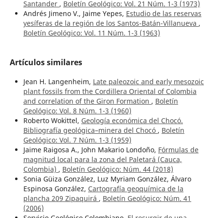
Santander
,
Boletín Geológico: Vol. 21 Núm. 1-3 (1973)
Andrés Jimeno V., Jaime Yepes,
Estudio de las reservas
yesíferas de la región de los Santos-Batán-Villanueva
,
Boletín Geológico: Vol. 11 Núm. 1-3 (1963)
Artículos similares
Jean H. Langenheim,
Late paleozoic and early mesozoic
plant fossils from the Cordillera Oriental of Colombia
and correlation of the Giron Formation
,
Boletín
Geológico: Vol. 8 Núm. 1-3 (1960)
Roberto Wokittel,
Geología económica del Chocó.
Bibliografía geológica–minera del Chocó
,
Boletín
Geológico: Vol. 7 Núm. 1-3 (1959)
Jaime Raigosa A., John Makario Londoño,
Fórmulas de
magnitud local para la zona del Paletará (Cauca,
Colombia)
,
Boletín Geológico: Núm. 44 (2018)
Sonia Güiza González, Luz Myriam González, Álvaro
Espinosa González,
Cartografía geoquímica de la
plancha 209 Zipaquirá
,
Boletín Geológico: Núm. 41
(2006)
Servicio Geológico Colombiano,
El resurgir de una