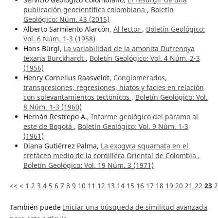
publicación geocientífica colombiana
,
Boletín
Geológico: Núm. 43 (2015)
Alberto Sarmiento Alarcón,
Al lector
,
Boletín Geológico:
Vol. 6 Núm. 1-3 (1958)
Hans Bürgl,
La variabilidad de la amonita Dufrenoya
texana Burckhardt
,
Boletín Geológico: Vol. 4 Núm. 2-3
(1956)
Henry Cornelius Raasveldt,
Conglomerados,
transgresiones, regresiones, hiatos y facies en relación
con solevantamientos tectónicos
,
Boletín Geológico: Vol.
8 Núm. 1-3 (1960)
Hernán Restrepo A.,
Informe geológico del páramo al
este de Bogotá
,
Boletín Geológico: Vol. 9 Núm. 1-3
(1961)
Diana Gutiérrez Palma,
La exogyra squamata en el
cretáceo medio de la cordillera Oriental de Colombia
,
Boletín Geológico: Vol. 19 Núm. 3 (1971)
<<
<
1
2
3
4
5
6
7
8
9
10
11
12
13
14
15
16
17
18
19
20
21
22
23
2
También puede
Iniciar una búsqueda de similitud avanzada