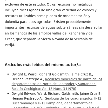
excluyen de este estudio. Otros recursos no metálicos
incluyen rocas ígneas de una gran variedad de colores y
texturas utilizables como piedra de ornamentación y
dolomita para usos agrícolas. Existen probablemente
importantes recursos de aguas subterráneas sin desarrollar
en los flancos de los amplios valles del Ranchería y del
Cesar, que separan la Sierra Nevada de la Serranía de
Perijá.
Artículos más leídos del mismo autor/a
Dwight E. Ward, Richard Goldsmith, Jaime Cruz B.,
Hernán Restrepo A.,
Recursos minerales de parte de los
departamentos de Norte de Santander y Santander
,
Boletín Geológico: Vol. 18 Núm. 3 (1970)
Dwight Edward Ward, Richard Goldsmith, Jaime Cruz B.,
Hemán Restrepo A.,
Geología de los cuadrángulos H-12
Bucaramanga y H-13 Pamplona, departamento de
Santander
,
Boletín Geológico: Vol. 21 Núm. 1-3 (1973)