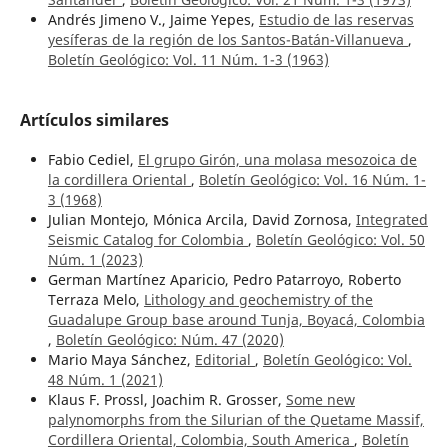
Andrés Jimeno V., Jaime Yepes,
Estudio de las reservas
yesíferas de la región de los Santos-Batán-Villanueva
,
Boletín Geológico: Vol. 11 Núm. 1-3 (1963)
Artículos similares
Fabio Cediel,
El grupo Girón, una molasa mesozoica de
la cordillera Oriental
,
Boletín Geológico: Vol. 16 Núm. 1-
3 (1968)
Julian Montejo, Mónica Arcila, David Zornosa,
Integrated
Seismic Catalog for Colombia
,
Boletín Geológico: Vol. 50
Núm. 1 (2023)
German Martínez Aparicio, Pedro Patarroyo, Roberto
Terraza Melo,
Lithology and geochemistry of the
Guadalupe Group base around Tunja, Boyacá, Colombia
,
Boletín Geológico: Núm. 47 (2020)
Mario Maya Sánchez,
Editorial
,
Boletín Geológico: Vol.
48 Núm. 1 (2021)
Klaus F. Prossl, Joachim R. Grosser,
Some new
palynomorphs from the Silurian of the Quetame Massif,
Cordillera Oriental, Colombia, South America
,
Boletín