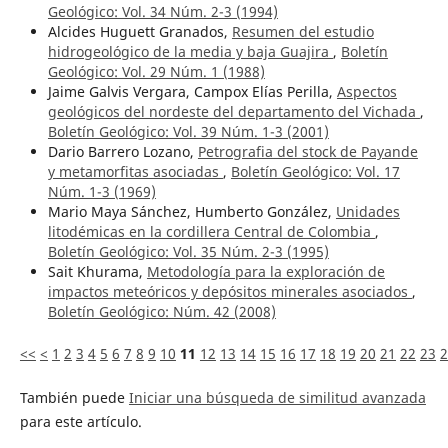
Geológico: Vol. 34 Núm. 2-3 (1994)
Alcides Huguett Granados,
Resumen del estudio
hidrogeológico de la media y baja Guajira
,
Boletín
Geológico: Vol. 29 Núm. 1 (1988)
Jaime Galvis Vergara, Campox Elías Perilla,
Aspectos
geológicos del nordeste del departamento del Vichada
,
Boletín Geológico: Vol. 39 Núm. 1-3 (2001)
Dario Barrero Lozano,
Petrografia del stock de Payande
y metamorfitas asociadas
,
Boletín Geológico: Vol. 17
Núm. 1-3 (1969)
Mario Maya Sánchez, Humberto González,
Unidades
litodémicas en la cordillera Central de Colombia
,
Boletín Geológico: Vol. 35 Núm. 2-3 (1995)
Sait Khurama,
Metodología para la exploración de
impactos meteóricos y depósitos minerales asociados
,
Boletín Geológico: Núm. 42 (2008)
<<
<
1
2
3
4
5
6
7
8
9
10
11
12
13
14
15
16
17
18
19
20
21
22
23
2
También puede
Iniciar una búsqueda de similitud avanzada
para este artículo.