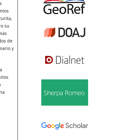
s
ntos
urita,
ro su
 más
dos de
mario y
a
itos
n
una