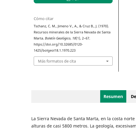
Cómo citar
Tschanz, C. M., Jimeno V., A., & Cruz B., J. (1970).
Recursos minerales de la Sierra Nevada de Santa
Marta.
Boletín Geológico
,
18
(1), 2–67.
https://doi.org/10.32685/0120-
1425/bolgeol18.1.1970.223
Más formatos de cita
Resumen
De
La Sierra Nevada de Santa Marta, en la costa norte
alturas de casi 5800 metros. La geología, excesiva