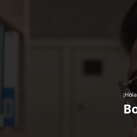
¡Hola
Bo