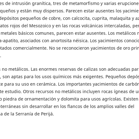
es de intrusión granítica, tres de metamorfismo y varias erupcione
equeños y están muy dispersos. Parecen estar ausentes los yacimie
pósitos pequeños de cobre, con calcocita, cuprita, malaquita y az
atos rojos del Mesozoico y en las rocas volcánicas intercaladas, pe
 metales básicos comunes, parecen estar ausentes. Los metálicos
-apatito, asociados con anortosita néisica. Los yacimientos conoci
ados comercialmente. No se reconocieron yacimientos de oro pri
.
 no metálicos. Las enormes reservas de calizas son adecuadas par
a, son aptas para los usos químicos más exigentes. Pequeños depós
te para su uso en cerámica. Los importantes yacimientos de carbó
te estudio. Otros recursos no metálicos incluyen rocas ígneas de 
mo piedra de ornamentación y dolomita para usos agrícolas. Existen
ráneas sin desarrollar en los flancos de los amplios valles del
 de la Serranía de Perijá.