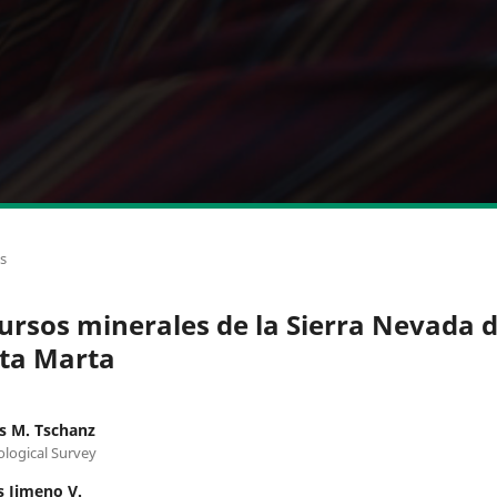
os
ursos minerales de la Sierra Nevada 
ta Marta
s M. Tschanz
ological Survey
 Jimeno V.