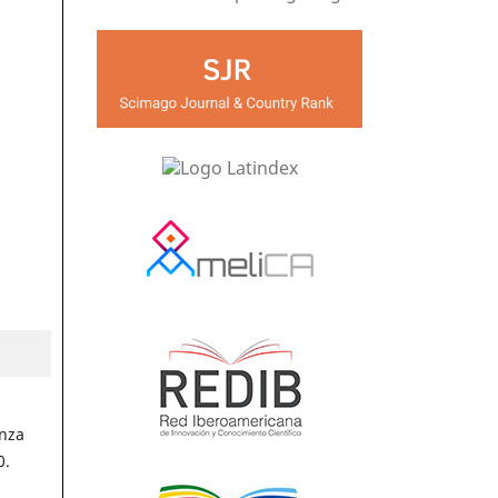
anza
0.