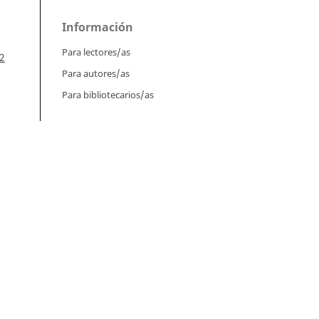
Información
Para lectores/as
2
Para autores/as
Para bibliotecarios/as
Tutoriales
Intrucciones para autores
Cómo enviar un artículo
Vol.
Cómo cargar una versión corregida
Cómo diligenciar metadatos en OJS
Instrucciones para revisores
Dr.
úm.
Cómo hacer una revisión
Instrucciones para editores
ia,
Cómo enviar un artículo a revisión