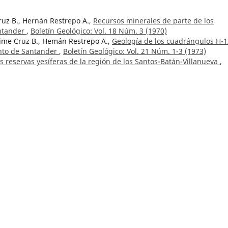
ruz B., Hernán Restrepo A.,
Recursos minerales de parte de los
ntander
,
Boletín Geológico: Vol. 18 Núm. 3 (1970)
ime Cruz B., Hemán Restrepo A.,
Geología de los cuadrángulos H-1
nto de Santander
,
Boletín Geológico: Vol. 21 Núm. 1-3 (1973)
as reservas yesíferas de la región de los Santos-Batán-Villanueva
,
lanchas 135 San Gil y 151 Charalá: departamento de Santander
,
os en el noreste del departamento del Tolima
,
Boletín Geológico: 
planchas 167 (Sonsón) y 187 (Salamina)
,
Boletín Geológico: Vol. 23
gicas y estudio petrográfico sobre 54 muestras colectadas por el 
iño en la vía Tambo, Peñol, Policarpa
,
Boletín Geológico: Vol. 9 N
cursos minerales
,
Boletín Geológico: Vol. 25 Núm. 2 (1982)
iminar de amenaza volcánica potencial. Nevado del Tolima, Colomb