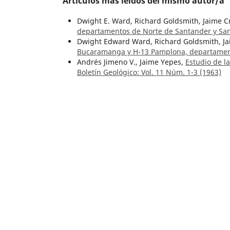
Artículos más leídos del mismo autor/a
Dwight E. Ward, Richard Goldsmith, Jaime C
departamentos de Norte de Santander y Sa
Dwight Edward Ward, Richard Goldsmith, Ja
Bucaramanga y H-13 Pamplona, departame
Andrés Jimeno V., Jaime Yepes,
Estudio de l
Boletín Geológico: Vol. 11 Núm. 1-3 (1963)
Artículos similares
Orlando Pulido González,
Geología de las p
Boletín Geológico: Vol. 23 Núm. 2 (1980)
Heyley Vergara Sánchez,
Rasgos neotectónic
30 Núm. 1 (1989)
Humberto González Iregui,
Geología de las 
Núm. 1 (1980)
Nelson Hans Wolfgang,
Observaciones geoló
Laureano Rincón, en el departamento de Nar
1-3 (1961)
Humberto Rosas García,
Clasificación de re
Héctor Cepeda, Armando Murcia,
Mapa prel