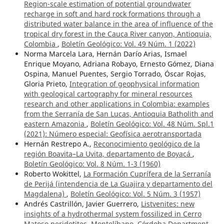
Region-scale estimation of potential groundwater
recharge in soft and hard rock formations through a
distributed water balance in the area of influence of the
tropical dry forest in the Cauca River canyon, Antioquia,
Colombia
,
Boletín Geológico: Vol. 49 Núm. 1 (2022)
Norma Marcela Lara, Hernán Darío Arias, Ismael
Enrique Moyano, Adriana Robayo, Ernesto Gómez, Diana
Ospina, Manuel Puentes, Sergio Torrado, Óscar Rojas,
Gloria Prieto,
Integration of geophysical information
with geological cartography for mineral resources
research and other applications in Colombia: examples
from the Serranía de San Lucas, Antioquia Batholith and
eastern Amazonia
,
Boletín Geológico: Vol. 48 Núm. Spl.1
(2021): Número especial: Geofísica aerotransportada
Hernán Restrepo A.,
Reconocimiento geológico de la
región Boavita–La Uvita, departamento de Boyacá
,
Boletín Geológico: Vol. 8 Núm. 1-3 (1960)
Roberto Wokittel,
La Formación Cuprífera de la Serranía
de Perijá (intendencia de La Guajira y departamento del
Magdalena)
,
Boletín Geológico: Vol. 5 Núm. 3 (1957)
Andrés Castrillón, Javier Guerrero,
Listvenites: new
insights of a hydrothermal system fossilized in Cerro
Matoso peridotites, Montelíbano, Córdoba Department,