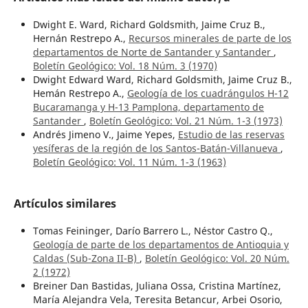
Dwight E. Ward, Richard Goldsmith, Jaime Cruz B.,
Hernán Restrepo A.,
Recursos minerales de parte de los
departamentos de Norte de Santander y Santander
,
Boletín Geológico: Vol. 18 Núm. 3 (1970)
Dwight Edward Ward, Richard Goldsmith, Jaime Cruz B.,
Hemán Restrepo A.,
Geología de los cuadrángulos H-12
Bucaramanga y H-13 Pamplona, departamento de
Santander
,
Boletín Geológico: Vol. 21 Núm. 1-3 (1973)
Andrés Jimeno V., Jaime Yepes,
Estudio de las reservas
yesíferas de la región de los Santos-Batán-Villanueva
,
Boletín Geológico: Vol. 11 Núm. 1-3 (1963)
Artículos similares
Tomas Feininger, Darío Barrero L., Néstor Castro Q.,
Geología de parte de los departamentos de Antioquia y
Caldas (Sub-Zona II-B)
,
Boletín Geológico: Vol. 20 Núm.
2 (1972)
Breiner Dan Bastidas, Juliana Ossa, Cristina Martínez,
María Alejandra Vela, Teresita Betancur, Arbei Osorio,