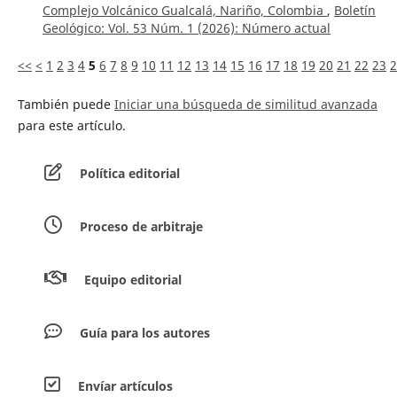
Complejo Volcánico Gualcalá, Nariño, Colombia
,
Boletín
Geológico: Vol. 53 Núm. 1 (2026): ¨Número actual
<<
<
1
2
3
4
5
6
7
8
9
10
11
12
13
14
15
16
17
18
19
20
21
22
23
2
También puede
Iniciar una búsqueda de similitud avanzada
para este artículo.
Política editorial
Proceso de arbitraje
Equipo editorial
Guía para los autores
Envíar artículos