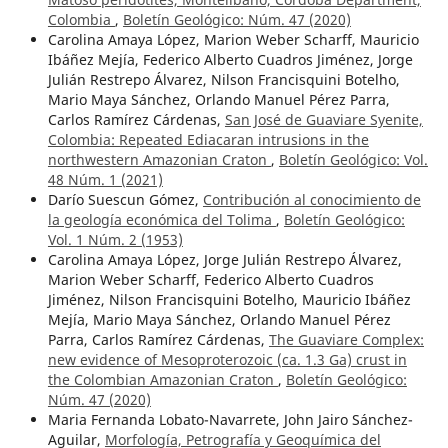
Colombia
,
Boletín Geológico: Núm. 47 (2020)
Carolina Amaya López, Marion Weber Scharff, Mauricio
Ibáñez Mejía, Federico Alberto Cuadros Jiménez, Jorge
Julián Restrepo Álvarez, Nilson Francisquini Botelho,
Mario Maya Sánchez, Orlando Manuel Pérez Parra,
Carlos Ramírez Cárdenas,
San José de Guaviare Syenite,
Colombia: Repeated Ediacaran intrusions in the
northwestern Amazonian Craton
,
Boletín Geológico: Vol.
48 Núm. 1 (2021)
Darío Suescun Gómez,
Contribución al conocimiento de
la geología económica del Tolima
,
Boletín Geológico:
Vol. 1 Núm. 2 (1953)
Carolina Amaya López, Jorge Julián Restrepo Álvarez,
Marion Weber Scharff, Federico Alberto Cuadros
Jiménez, Nilson Francisquini Botelho, Mauricio Ibáñez
Mejía, Mario Maya Sánchez, Orlando Manuel Pérez
Parra, Carlos Ramírez Cárdenas,
The Guaviare Complex:
new evidence of Mesoproterozoic (ca. 1.3 Ga) crust in
the Colombian Amazonian Craton
,
Boletín Geológico:
Núm. 47 (2020)
Maria Fernanda Lobato-Navarrete, John Jairo Sánchez-
Aguilar,
Morfología, Petrografía y Geoquímica del