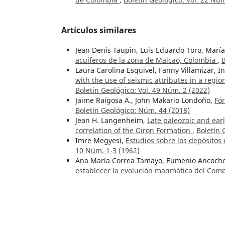
Artículos similares
Jean Denis Taupin, Luis Eduardo Toro, Marí
acuíferos de la zona de Maicao, Colombia
,
B
Laura Carolina Esquivel, Fanny Villamizar, I
with the use of seismic attributes in a regio
Boletín Geológico: Vol. 49 Núm. 2 (2022)
Jaime Raigosa A., John Makario Londoño,
Fór
Boletín Geológico: Núm. 44 (2018)
Jean H. Langenheim,
Late paleozoic and earl
correlation of the Giron Formation
,
Boletín 
Imre Megyesi,
Estudios sobre los depósitos
10 Núm. 1-3 (1962)
Ana María Correa Tamayo, Eumenio Ancoche
establecer la evolución magmática del Comp
Benjamín Alvarado Biester,
José Royo y Gó
Néstor Castro Q.,
Gerardo Botero Arango. U
Vol. 28 Núm. 3 (1987)
Hans Bürgl, Darío Botero G.,
Las capas fosfát
(1967)