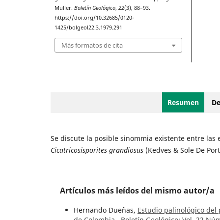
Muller.
Boletín Geológico
,
22
(3), 88–93.
https://doi.org/10.32685/0120-
1425/bolgeol22.3.1979.291
Más formatos de cita
Resumen
De
Se discute la posible sinommia existente entre las
Cicatricosisporites grandiosus
(Kedves & Sole De Port
Artículos más leídos del mismo autor/a
Hernando Dueñas,
Estudio palinológico del
de Colombia
,
Boletín Geológico: Vol. 22 Núm