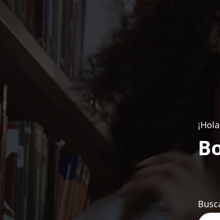
¡Hola
Bo
Busca