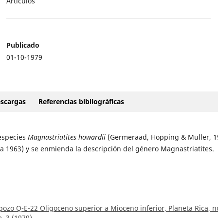
Artículos
Publicado
01-10-1979
scargas
Referencias bibliográficas
 especies
Magnastriatites howardii
(Germeraad, Hopping & Muller, 1
a 1963) y se enmienda la descripción del género Magnastriatites.
 pozo Q-E-22 Oligoceno superior a Mioceno inferior, Planeta Rica, n
. 3 (1979)