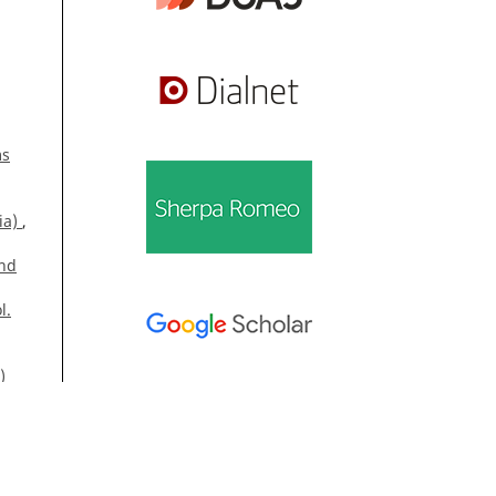
ms
ia)
,
and
l.
)
Información
ico:
Para lectores/as
Para autores/as