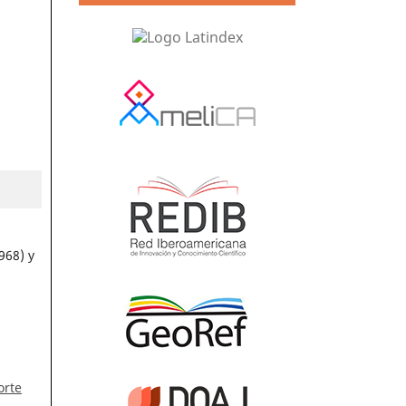
968) y
orte