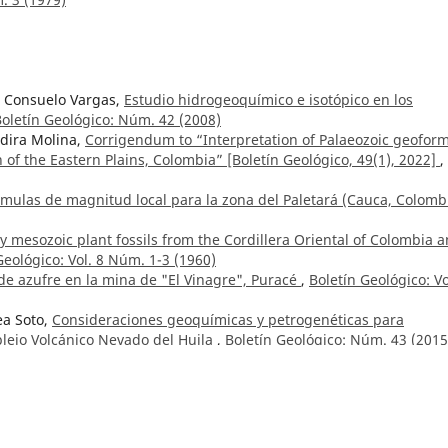
a Consuelo Vargas,
Estudio hidrogeoquímico e isotópico en los
oletín Geológico: Núm. 42 (2008)
ndira Molina,
Corrigendum to “Interpretation of Palaeozoic geofor
n of the Eastern Plains, Colombia” [Boletín Geológico, 49(1), 2022]
,
mulas de magnitud local para la zona del Paletará (Cauca, Colomb
y mesozoic plant fossils from the Cordillera Oriental of Colombia 
Geológico: Vol. 8 Núm. 1-3 (1960)
 de azufre en la mina de "El Vinagre", Puracé
,
Boletín Geológico: Vo
a Soto,
Consideraciones geoquímicas y petrogenéticas para
lejo Volcánico Nevado del Huila
,
Boletín Geológico: Núm. 43 (2015
mez
,
Boletín Geológico: Vol. 7 Núm. 1-3 (1959)
na semblanza del profesor y del hombre de ciencia
,
Boletín Geológ
icas de la cordillera Oriental
,
Boletín Geológico: Vol. 15 Núm. 1-3