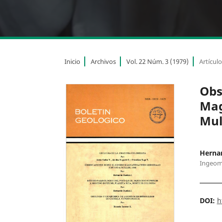
Inicio
Archivos
Vol. 22 Núm. 3 (1979)
Artícul
Obs
Mag
Mul
Herna
Ingeom
DOI:
h